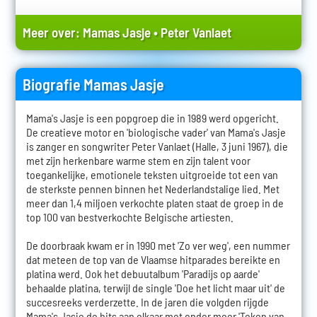
Meer over:
Mamas Jasje
•
Peter Vanlaet
Biografie Mamas Jasje
Mama's Jasje is een popgroep die in 1989 werd opgericht.
De creatieve motor en 'biologische vader' van Mama's Jasje
is zanger en songwriter Peter Vanlaet (Halle, 3 juni 1967), die
met zijn herkenbare warme stem en zijn talent voor
toegankelijke, emotionele teksten uitgroeide tot een van
de sterkste pennen binnen het Nederlandstalige lied. Met
meer dan 1,4 miljoen verkochte platen staat de groep in de
top 100 van bestverkochte Belgische artiesten.
De doorbraak kwam er in 1990 met 'Zo ver weg', een nummer
dat meteen de top van de Vlaamse hitparades bereikte en
platina werd. Ook het debuutalbum 'Paradijs op aarde'
behaalde platina, terwijl de single 'Doe het licht maar uit' de
succesreeks verderzette. In de jaren die volgden rijgde
Mama's Jasje de hits aan elkaar met onder meer 'Teken van