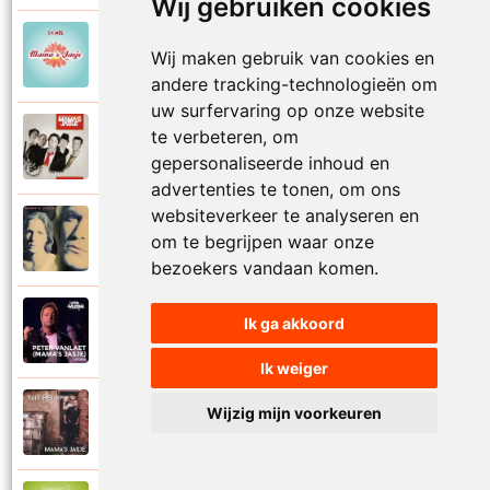
Wij gebruiken cookies
Mamas Jasje
Wij maken gebruik van cookies en
2006
Toeval
andere tracking-technologieën om
uw surfervaring op onze website
te verbeteren, om
Mamas Jasje
2009
Tot aan de maan en terug
gepersonaliseerde inhoud en
advertenties te tonen, om ons
websiteverkeer te analyseren en
Mamas Jasje
om te begrijpen waar onze
1993
Troebele tijden
bezoekers vandaan komen.
Mamas Jasje
Ik ga akkoord
2020
Utopia
Ik weiger
Mamas Jasje
Wijzig mijn voorkeuren
2017
Valt het op