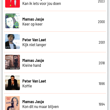
2023
Kan ik iets voor jou doen
Mamas Jasje
2000
Keer op keer
Peter Van Laet
2001
Kijk niet langer
Mamas Jasje
2018
Kleine hand
Peter Van Laet
1996
Koffie
Mamas Jasje
1994
Kon dit nu maar blijven