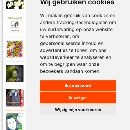
Wij gebruiken cookies
1995
Raak me aan
Wij maken gebruik van cookies en
Mamas Jasje
andere tracking-technologieën om
1992
Regenboog
uw surfervaring op onze website
te verbeteren, om
gepersonaliseerde inhoud en
Mamas Jasje
advertenties te tonen, om ons
2009
Regenboog 2009
websiteverkeer te analyseren en
om te begrijpen waar onze
Mamas Jasje
bezoekers vandaan komen.
2021
Romantiek
Ik ga akkoord
Mamas Jasje
Ik weiger
1995
Rosanne
Wijzig mijn voorkeuren
Mamas Jasje
2000
Samen door het vuur