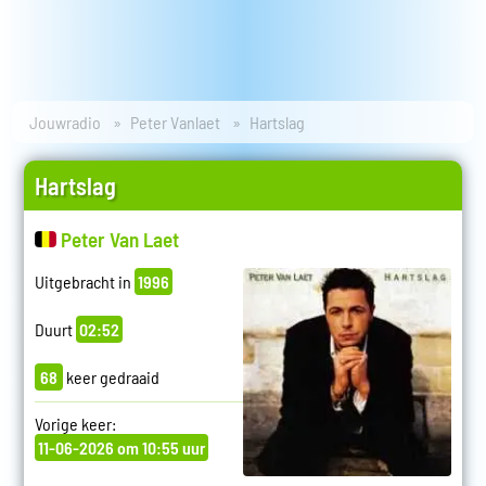
Jouwradio
Peter Vanlaet
Hartslag
Hartslag
Peter Van Laet
Uitgebracht in
1996
Duurt
02:52
68
keer gedraaid
Vorige keer:
11-06-2026 om 10:55 uur