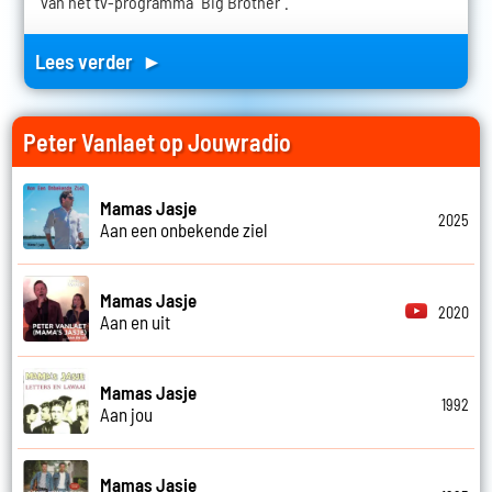
van het tv-programma "Big Brother".
Lees verder ►
Peter Vanlaet op Jouwradio
Mamas Jasje
2025
Aan een onbekende ziel
Mamas Jasje
2020
Aan en uit
Mamas Jasje
1992
Aan jou
Mamas Jasje