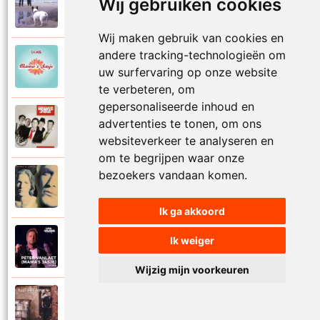
Mamas Jasje
Wij gebruiken cookies
1997
Thuis ben
Wij maken gebruik van cookies en
andere tracking-technologieën om
Mamas Jasje
2006
uw surfervaring op onze website
Toeval
te verbeteren, om
gepersonaliseerde inhoud en
Mamas Jasje
advertenties te tonen, om ons
2009
Tot aan de maan en terug
websiteverkeer te analyseren en
om te begrijpen waar onze
bezoekers vandaan komen.
Mamas Jasje
1993
Troebele tijden
Ik ga akkoord
Mamas Jasje
Ik weiger
2020
Utopia
Wijzig mijn voorkeuren
Mamas Jasje
2017
Valt het op