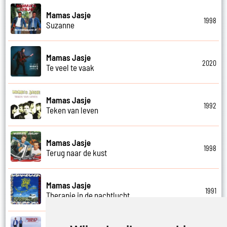
Mamas Jasje
1998
Suzanne
Mamas Jasje
2020
Te veel te vaak
Mamas Jasje
1992
Teken van leven
Mamas Jasje
1998
Terug naar de kust
Mamas Jasje
1991
Therapie in de nachtlucht