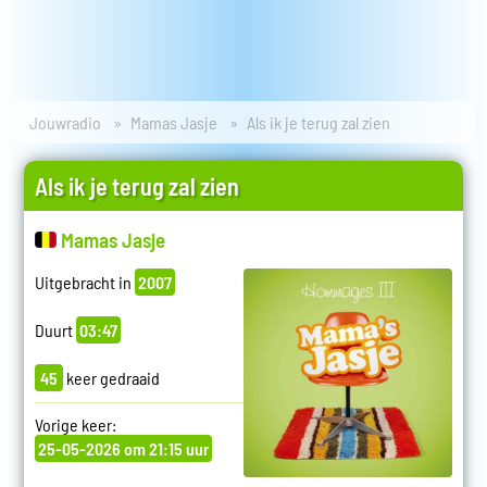
Jouwradio
Mamas Jasje
Als ik je terug zal zien
Als ik je terug zal zien
Mamas Jasje
Uitgebracht in
2007
Duurt
03:47
45
keer gedraaid
Vorige keer:
25-05-2026 om 21:15 uur