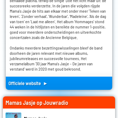
behaalde platina, terwijl de single 'Doe het licht maar uit' de
succesreeks verderzette. In de jaren die volgden rijgde
Mama's Jasje de hits aan elkaar met onder meer 'Teken van
leven', 'Zonder verhaal', 'Wunderbar', 'Madeleine', 'Als de dag
van toen' en 'Laat me alleen'. Het album 'Hommages' stond
44 weken in de hitlijsten en bereikte de nummer 1-positie,
goed voor meerdere onderscheidingen en uitverkochte
concertzalen zoals de Ancienne Belgique.
Ondanks meerdere bezettingswisselingen bleef de band
doorheen de jaren relevant met nieuwe albums,
jubileumreleases en succesvolle tournees. Het
verzamelalbum '30 jaar Mama's Jasje – De jaren van
verstand' werd in 2020 met goud bekroond.
Officiele website ►
Mamas Jasje op Jouwradio