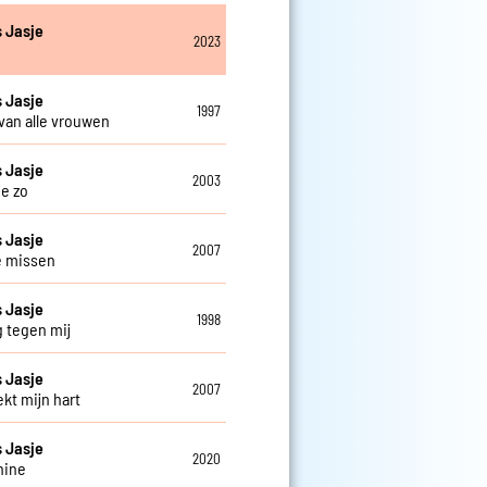
 Jasje
2023
 Jasje
1997
 van alle vrouwen
 Jasje
2003
je zo
 Jasje
2007
je missen
 Jasje
1998
g tegen mij
 Jasje
2007
ekt mijn hart
 Jasje
2020
hine