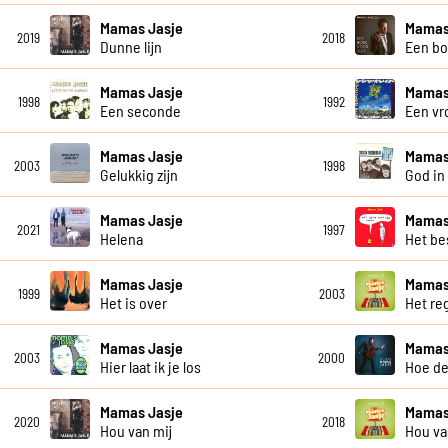
Mamas Jasje
Mamas
2019
2018
Dunne lijn
Een bo
Mamas Jasje
Mamas
1998
1992
Een seconde
Een vro
Mamas Jasje
Mamas
2003
1998
Gelukkig zijn
God in 
Mamas Jasje
Mamas
2021
1997
Helena
Het be
Mamas Jasje
Mamas
1999
2003
Het is over
Het re
Mamas Jasje
Mamas
2003
2000
Hier laat ik je los
Hoe de
Mamas Jasje
Mamas
2020
2018
Hou van mij
Hou va