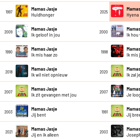
Mamas Jasje
Mamas
1997
2025
Huidhonger
Hyena
Mamas Jasje
Mamas
2009
2000
Ik geloof in jou
Ik hou
Mamas Jasje
Mamas
1990
1998
Ik mis haar zo
Ik mis 
Mamas Jasje
Mamas
2018
2020
Ik wil niet opnieuw
Ik zal 
Mamas Jasje
Mamas
2007
2007
Ik zit gevangen met jou
Je loo
Mamas Jasje
Mamas
2003
1991
Jij bent
Jij bre
Mamas Jasje
Mamas
2021
2003
Jij en ik alleen
Josep