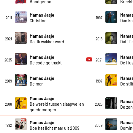
Bondgenoot
Breekb
Mamas Jasje
Mamas
2011
1997
Christine
Dan ko
Mamas Jasje
Mamas
2021
2018
Dat ik wakker word
Dat jij
Mamas Jasje
Mamas
2025
2021
De code gekraakt
De illu
Mamas Jasje
Mamas
2019
1997
De man
De stil
Mamas Jasje
Mamas
De wereld tussen slaapwel en
2018
2025
De zon
goedemorgen
Mamas Jasje
Mamas
1992
2009
Doe het licht maar uit 2009
Domin