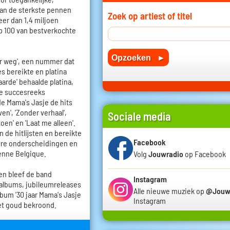
van de sterkste pennen
Zoek op artiest of titel
eer dan 1,4 miljoen
op 100 van bestverkochte
er weg', een nummer dat
s bereikte en platina
arde' behaalde platina,
 de succesreeks
gde Mama's Jasje de hits
en', 'Zonder verhaal',
Sociale media
toen' en 'Laat me alleen'.
de hitlijsten en bereikte
Facebook
ere onderscheidingen en
enne Belgique.
Volg
Jouwradio
op Facebook
n bleef de band
Instagram
albums, jubileumreleases
Alle nieuwe muziek op
@Jouw
bum '30 jaar Mama's Jasje
Instagram
met goud bekroond.