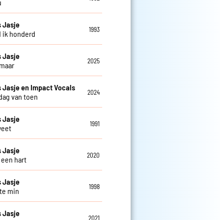
u
 Jasje
1993
d ik honderd
 Jasje
2025
 maar
Jasje en Impact Vocals
2024
 dag van toen
 Jasje
1991
weet
 Jasje
2020
 een hart
 Jasje
1998
 te min
 Jasje
2021