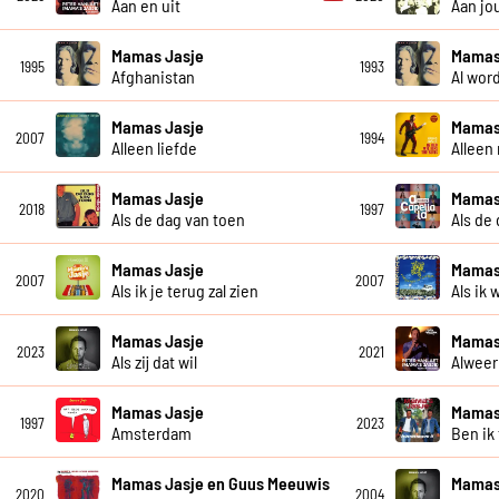
Aan en uit
Aan jo
Mamas Jasje
Mamas
1995
1993
Afghanistan
Al wor
Mamas Jasje
Mamas
2007
1994
Alleen liefde
Alleen
Mamas Jasje
Mamas 
2018
1997
Als de dag van toen
Als de
Mamas Jasje
Mamas
2007
2007
Als ik je terug zal zien
Als ik 
Mamas Jasje
Mamas
2023
2021
Als zij dat wil
Alweer
Mamas Jasje
Mamas
1997
2023
Amsterdam
Ben ik
Mamas Jasje en Guus Meeuwis
Mamas
2020
2004