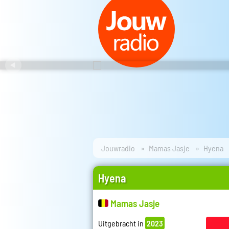
Jouwradio
Mamas Jasje
Hyena
Hyena
Mamas Jasje
Uitgebracht in
2023