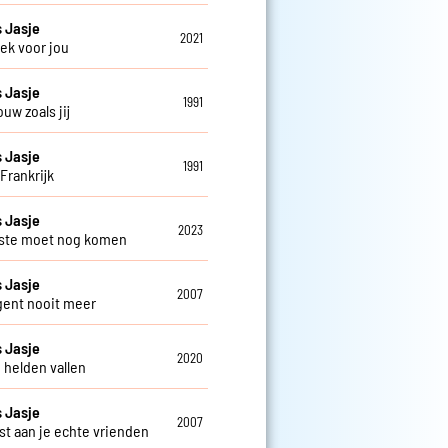
 Jasje
2021
ek voor jou
 Jasje
1991
uw zoals jij
 Jasje
1991
Frankrijk
 Jasje
2023
ste moet nog komen
 Jasje
2007
gent nooit meer
 Jasje
2020
 helden vallen
 Jasje
2007
st aan je echte vrienden