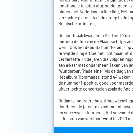
emotionele teksten uitgroeide tot een 
binnen het Nederlandstalige lied. Met m
verkochte platen staat de groep in de t
Belgische artiesten.
De doorbraak kwam er in 1990 met 'Zo v
meteen de top van de Vlaamse hitparade
werd. Ook het debuutalbum 'Paradijs op a
terwijl de single 'Doe het licht maar uit'
verderzette. In de jaren die volgden rij
aan elkaar met onder meer 'Teken van lev
'Wunderbar', 'Madeleine', 'Als de dag van 
Het album 'Hommages' stond 44 weken in 
de nummer 1-positie, goed voor meerd
uitverkochte concertzalen zoals de Anci
Ondanks meerdere bezettingswisselinge
doorheen de jaren relevant met nieuwe 
en succesvolle tournees. Het verzamelal
– De jaren van verstand' werd in 2020 