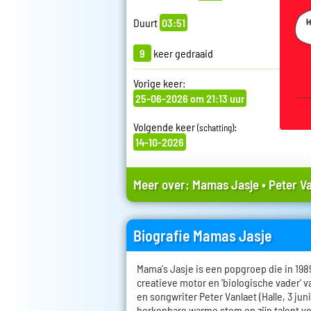
Duurt
03:51
9
keer gedraaid
Vorige keer:
25-06-2026 om 21:13 uur
Volgende keer
:
(schatting)
14-10-2026
Meer over:
Mamas Jasje
•
Peter V
Biografie Mamas Jasje
Mama's Jasje is een popgroep die in 198
creatieve motor en 'biologische vader' v
en songwriter Peter Vanlaet (Halle, 3 juni
herkenbare warme stem en zijn talent vo