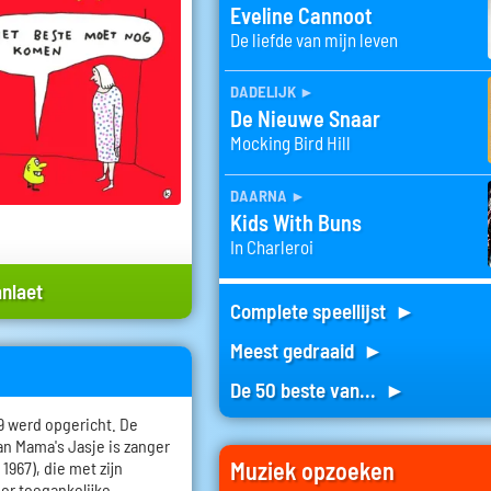
Eveline Cannoot
De liefde van mijn leven
dadelijk
►
De Nieuwe Snaar
Mocking Bird Hill
daarna
►
Kids With Buns
In Charleroi
anlaet
Complete speellijst ►
Meest gedraaid ►
De 50 beste van... ►
9 werd opgericht. De
an Mama's Jasje is zanger
Muziek opzoeken
 1967), die met zijn
or toegankelijke,