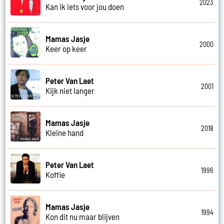
2023
Kan ik iets voor jou doen
Mamas Jasje
2000
Keer op keer
Peter Van Laet
2001
Kijk niet langer
Mamas Jasje
2018
Kleine hand
Peter Van Laet
1996
Koffie
Mamas Jasje
1994
Kon dit nu maar blijven