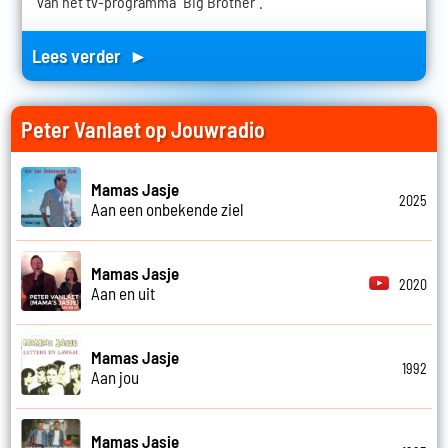
van het tv-programma "Big Brother".
Lees verder ►
Peter Vanlaet op Jouwradio
Mamas Jasje
2025
Aan een onbekende ziel
Mamas Jasje
2020
Aan en uit
Mamas Jasje
1992
Aan jou
Mamas Jasje