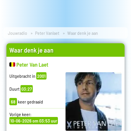
Jouwradio
Peter Vanlaet
Waar denk je aan
Waar denk je aan
Peter Van Laet
Uitgebracht in
2001
Duurt
03:27
68
keer gedraaid
Vorige keer:
10-06-2026 om 03:53 uur