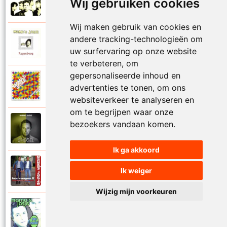
Wij gebruiken cookies
1995
Raak me aan
Wij maken gebruik van cookies en
Mamas Jasje
andere tracking-technologieën om
1992
Regenboog
uw surfervaring op onze website
te verbeteren, om
gepersonaliseerde inhoud en
Mamas Jasje
advertenties te tonen, om ons
2009
Regenboog 2009
websiteverkeer te analyseren en
om te begrijpen waar onze
Mamas Jasje
bezoekers vandaan komen.
2021
Romantiek
Ik ga akkoord
Mamas Jasje
Ik weiger
1995
Rosanne
Wijzig mijn voorkeuren
Mamas Jasje
2000
Samen door het vuur