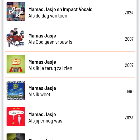
Mamas Jasje en Impact Vocals
2024
Als de dag van toen
Mamas Jasje
2007
Als God geen vrouw is
Mamas Jasje
2007
Als ik je terug zal zien
Mamas Jasje
1991
Als ik weet
Mamas Jasje
2023
Als jij er nog was