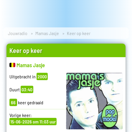
Jouwradio
Mamas Jasje
Keer op keer
Keer op keer
Mamas Jasje
Uitgebracht in
2000
Duurt
03:40
66
keer gedraaid
Vorige keer:
15-06-2026 om 11:03 uur