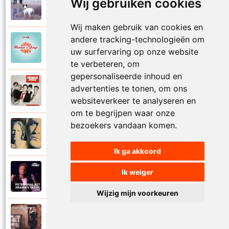
Mamas Jasje
Wij gebruiken cookies
1997
Thuis ben
Wij maken gebruik van cookies en
andere tracking-technologieën om
Mamas Jasje
2006
uw surfervaring op onze website
Toeval
te verbeteren, om
gepersonaliseerde inhoud en
Mamas Jasje
advertenties te tonen, om ons
2009
Tot aan de maan en terug
websiteverkeer te analyseren en
om te begrijpen waar onze
bezoekers vandaan komen.
Mamas Jasje
1993
Troebele tijden
Ik ga akkoord
Mamas Jasje
Ik weiger
2020
Utopia
Wijzig mijn voorkeuren
Mamas Jasje
2017
Valt het op