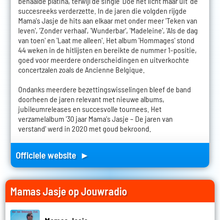
behaalde platina, terwijl de single 'Doe het licht maar uit' de
succesreeks verderzette. In de jaren die volgden rijgde
Mama's Jasje de hits aan elkaar met onder meer 'Teken van
leven', 'Zonder verhaal', 'Wunderbar', 'Madeleine', 'Als de dag
van toen' en 'Laat me alleen'. Het album 'Hommages' stond
44 weken in de hitlijsten en bereikte de nummer 1-positie,
goed voor meerdere onderscheidingen en uitverkochte
concertzalen zoals de Ancienne Belgique.
Ondanks meerdere bezettingswisselingen bleef de band
doorheen de jaren relevant met nieuwe albums,
jubileumreleases en succesvolle tournees. Het
verzamelalbum '30 jaar Mama's Jasje – De jaren van
verstand' werd in 2020 met goud bekroond.
Officiele website ►
Mamas Jasje op Jouwradio