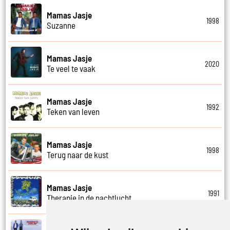
Mamas Jasje
1998
Suzanne
Mamas Jasje
2020
Te veel te vaak
Mamas Jasje
1992
Teken van leven
Mamas Jasje
1998
Terug naar de kust
Mamas Jasje
1991
Therapie in de nachtlucht