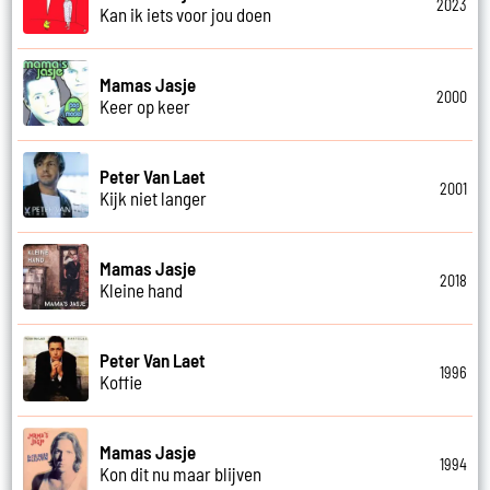
2023
Kan ik iets voor jou doen
Mamas Jasje
2000
Keer op keer
Peter Van Laet
2001
Kijk niet langer
Mamas Jasje
2018
Kleine hand
Peter Van Laet
1996
Koffie
Mamas Jasje
1994
Kon dit nu maar blijven