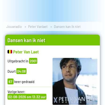
Jouwradio
Peter Vanlaet
Dansen kan ik niet
Dansen kan ik niet
Peter Van Laet
Uitgebracht in
2001
Duurt
04:08
67
keer gedraaid
Vorige keer:
02-08-2026 om 13:32 uur