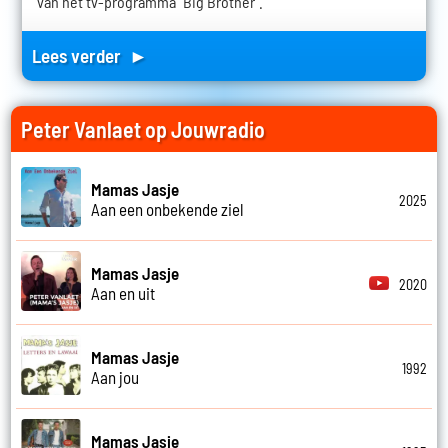
van het tv-programma "Big Brother".
Lees verder ►
Peter Vanlaet op Jouwradio
Mamas Jasje
2025
Aan een onbekende ziel
Mamas Jasje
2020
Aan en uit
Mamas Jasje
1992
Aan jou
Mamas Jasje