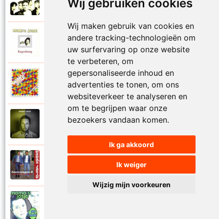
Wij gebruiken cookies
1995
Raak me aan
Wij maken gebruik van cookies en
Mamas Jasje
andere tracking-technologieën om
1992
Regenboog
uw surfervaring op onze website
te verbeteren, om
gepersonaliseerde inhoud en
Mamas Jasje
advertenties te tonen, om ons
2009
Regenboog 2009
websiteverkeer te analyseren en
om te begrijpen waar onze
Mamas Jasje
bezoekers vandaan komen.
2021
Romantiek
Ik ga akkoord
Mamas Jasje
Ik weiger
1995
Rosanne
Wijzig mijn voorkeuren
Mamas Jasje
2000
Samen door het vuur