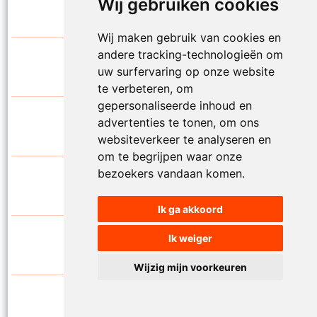
Mamas Jasje
Wij gebruiken cookies
1997
Thuis ben
Wij maken gebruik van cookies en
andere tracking-technologieën om
Mamas Jasje
2006
uw surfervaring op onze website
Toeval
te verbeteren, om
gepersonaliseerde inhoud en
Mamas Jasje
advertenties te tonen, om ons
2009
Tot aan de maan en terug
websiteverkeer te analyseren en
om te begrijpen waar onze
bezoekers vandaan komen.
Mamas Jasje
1993
Troebele tijden
Ik ga akkoord
Mamas Jasje
Ik weiger
2020
Utopia
Wijzig mijn voorkeuren
Mamas Jasje
2017
Valt het op