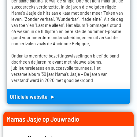
behaalde platina, terwijl de single 'Doe het licht maar uit' de
succesreeks verderzette. In de jaren die volgden rijgde
Mama's Jasje de hits aan elkaar met onder meer 'Teken van
leven', 'Zonder verhaal', 'Wunderbar', 'Madeleine', 'Als de dag
van toen' en 'Laat me alleen'. Het album 'Hommages' stond
44 weken in de hitlijsten en bereikte de nummer 1-positie,
goed voor meerdere onderscheidingen en uitverkochte
concertzalen zoals de Ancienne Belgique.
Ondanks meerdere bezettingswisselingen bleef de band
doorheen de jaren relevant met nieuwe albums,
jubileumreleases en succesvolle tournees. Het
verzamelalbum '30 jaar Mama's Jasje – De jaren van
verstand' werd in 2020 met goud bekroond.
Officiele website ►
Mamas Jasje op Jouwradio