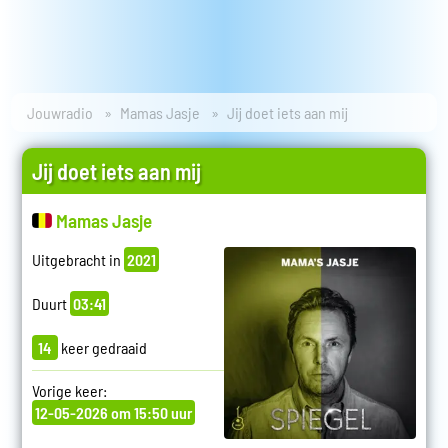
Jouwradio
Mamas Jasje
Jij doet iets aan mij
Jij doet iets aan mij
Mamas Jasje
Uitgebracht in
2021
Duurt
03:41
14
keer gedraaid
Vorige keer:
12-05-2026 om 15:50 uur