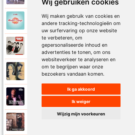
Wij gebruiken cookies
Wij maken gebruik van cookies en
Mamas Jasje
2006
andere tracking-technologieën om
Toeval
uw surfervaring op onze website
te verbeteren, om
Mamas Jasje
gepersonaliseerde inhoud en
2009
Tot aan de maan en terug
advertenties te tonen, om ons
websiteverkeer te analyseren en
om te begrijpen waar onze
Mamas Jasje
1993
bezoekers vandaan komen.
Troebele tijden
Ik ga akkoord
Mamas Jasje
2020
Utopia
Ik weiger
Wijzig mijn voorkeuren
Mamas Jasje
2017
Valt het op