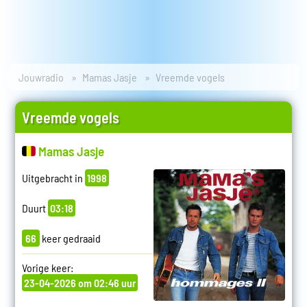
Jouwradio
Mamas Jasje
Vreemde vogels
Vreemde vogels
Mamas Jasje
Uitgebracht in
1998
Duurt
03:18
66
keer gedraaid
Vorige keer:
23-04-2026 om 02:46 uur