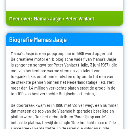
Meer over:
Mamas Jasje
•
Peter Vanlaet
Biografie Mamas Jasje
Mama's Jasje is een popgroep die in 1989 werd opgericht.
De creatieve motor en 'biologische vader' van Mama's Jasje
is zanger en songwriter Peter Vanlaet (Halle, 3 juni 1967), die
met zijn herkenbare warme stem en zijn talent voor
toegankelijke, emotionele teksten uitgroeide tot een van
de sterkste pennen binnen het Nederlandstalige lied. Met
meer dan 1,4 miljoen verkochte platen staat de groep in de
top 100 van bestverkochte Belgische artiesten.
De doorbraak kwam er in 1990 met 'Zo ver weg', een nummer
dat meteen de top van de Vlaamse hitparades bereikte en
platina werd. Ook het debuutalbum 'Paradijs op aarde'
behaalde platina, terwijl de single 'Doe het licht maar uit' de
succesreeks verderzette. In de jaren die volgden rijgde