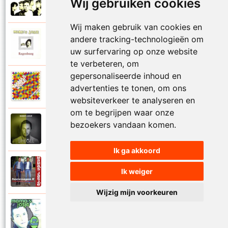
Wij gebruiken cookies
1995
Raak me aan
Wij maken gebruik van cookies en
Mamas Jasje
andere tracking-technologieën om
1992
Regenboog
uw surfervaring op onze website
te verbeteren, om
gepersonaliseerde inhoud en
Mamas Jasje
advertenties te tonen, om ons
2009
Regenboog 2009
websiteverkeer te analyseren en
om te begrijpen waar onze
Mamas Jasje
bezoekers vandaan komen.
2021
Romantiek
Ik ga akkoord
Mamas Jasje
Ik weiger
1995
Rosanne
Wijzig mijn voorkeuren
Mamas Jasje
2000
Samen door het vuur