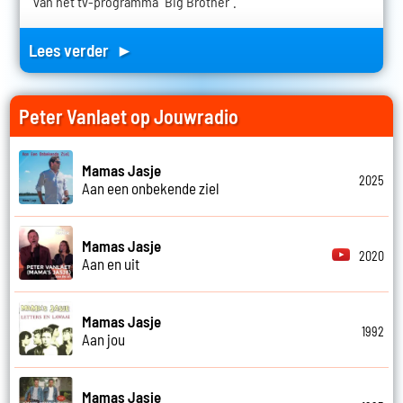
van het tv-programma "Big Brother".
Lees verder ►
Peter Vanlaet op Jouwradio
Mamas Jasje
2025
Aan een onbekende ziel
Mamas Jasje
2020
Aan en uit
Mamas Jasje
1992
Aan jou
Mamas Jasje