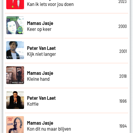
2023
Kan ik iets voor jou doen
Mamas Jasje
2000
Keer op keer
Peter Van Laet
2001
Kijk niet langer
Mamas Jasje
2018
Kleine hand
Peter Van Laet
1996
Koffie
Mamas Jasje
1994
Kon dit nu maar blijven