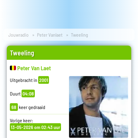
Jouwradio
Peter Vanlaet
Tweeling
Tweeling
Peter Van Laet
Uitgebracht in
2001
Duurt
04:08
68
keer gedraaid
Vorige keer:
13-05-2026 om 02:43 uur