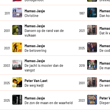
Mamas Jasje
Mamas
2011
1997
Christine
Dan ko
Mamas Jasje
Mamas
Dansen op de rand van de
2001
2021
Dat ik
vulkaan
Mamas Jasje
Mamas
2021
2025
De betovering
De cod
Mamas Jasje
Mamas
De jacht is mooier dan de
2003
2019
De ma
vangst
Peter Van Laet
Mamas
2025
2001
De weg kwijt
De wer
Mamas Jasje
Peter 
2025
2023
De zon de maan en de waarheid
Dieper