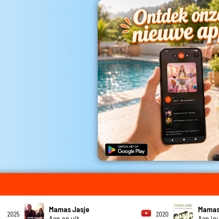
Mamas Jasje
Mamas
2025
2020
Aan en uit
Aan jo