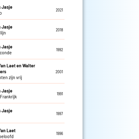
 Jasje
2021
o
 Jasje
2018
lijn
 Jasje
1992
econde
Van Laet en Walter
ers
2001
en zijn vrij
 Jasje
1991
Frankrijk
 Jasje
1997
a
Van Laet
1996
 beloofd