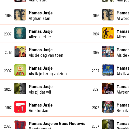
Mamas Jasje
Mamas
1995
1993
Afghanistan
Al wor
Mamas Jasje
Mamas
2007
1994
Alleen liefde
Alleen
Mamas Jasje
Mamas 
2018
1997
Als de dag van toen
Als de
Mamas Jasje
Mamas
2007
2007
Als ik je terug zal zien
Als ik 
Mamas Jasje
Mamas
2023
2021
Als zij dat wil
Alweer
Mamas Jasje
Mamas
1997
2023
Amsterdam
Ben ik
Mamas Jasje en Guus Meeuwis
Mamas
2020
2004
Bondgenoot
Breekb