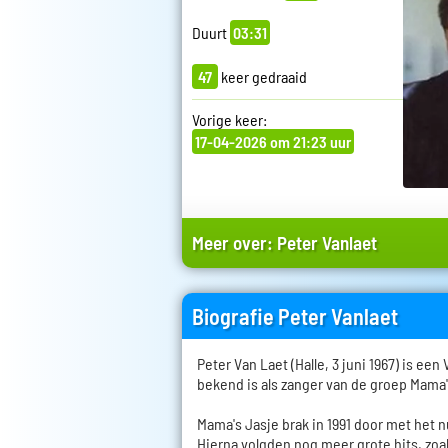
Duurt
03:31
47
keer gedraaid
Vorige keer:
17-04-2026 om 21:23 uur
Meer over:
Peter Vanlaet
Biografie Peter Vanlaet
Peter Van Laet (Halle, 3 juni 1967) is ee
bekend is als zanger van de groep Mama'
Mama's Jasje brak in 1991 door met het 
Hierna volgden nog meer grote hits, zoals