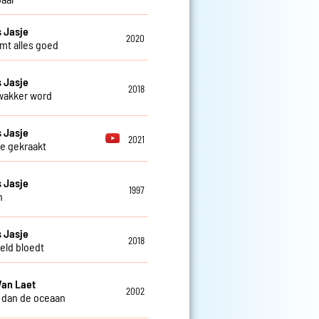
 Jasje
2020
mt alles goed
 Jasje
2018
 wakker word
 Jasje
2021
e gekraakt
 Jasje
1997
n
 Jasje
2018
eld bloedt
Van Laet
2002
 dan de oceaan