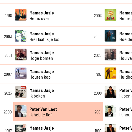
Mamas Jasje
Mamas
1998
2003
Het is over
Het re
Mamas Jasje
Mamas
2003
2000
Hier laat ik je los
Hoe de
Mamas Jasje
Mamas
2001
2020
Hoge bomen
Hou va
Mamas Jasje
Mamas
2007
1997
Houten kop
Huidh
Mamas Jasje
Peter 
2023
2009
Ik beken
Ik ben
Peter Van Laet
Peter 
2000
2001
Ik heb je lief
Ik hou
Mamas Jasje
Peter 
1997
1990