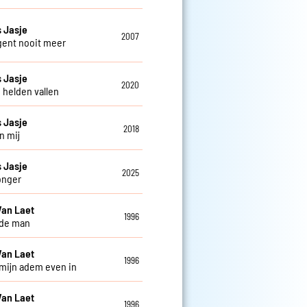
 Jasje
2007
gent nooit meer
 Jasje
2020
 helden vallen
 Jasje
2018
n mij
 Jasje
2025
onger
Van Laet
1996
 de man
Van Laet
1996
 mijn adem even in
Van Laet
1996