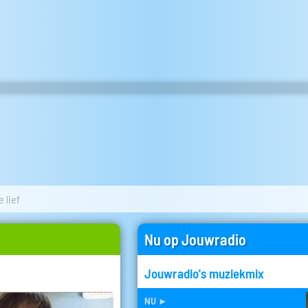
e lief
Nu op Jouwradio
Jouwradio's muziekmix
nu
►