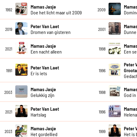
Mamas Jasje
Mamas
1992
2009
Doe het licht maar uit 2009
Domin
Peter Van Laet
Mamas
2019
2001
Dromen van gisteren
Dunne 
Mamas Jasje
Mamas
2021
1998
Een nacht alleen
Een s
Peter 
Peter Van Laet
Groota
1991
1996
Er is iets
Gedacht
Mamas Jasje
Mamas
2003
1998
Gelukkig zijn
God in 
Peter Van Laet
Mamas
2021
1996
Hartslag
Helen
Mamas Jasje
Peter 
2023
1999
Het gordellied
Het is