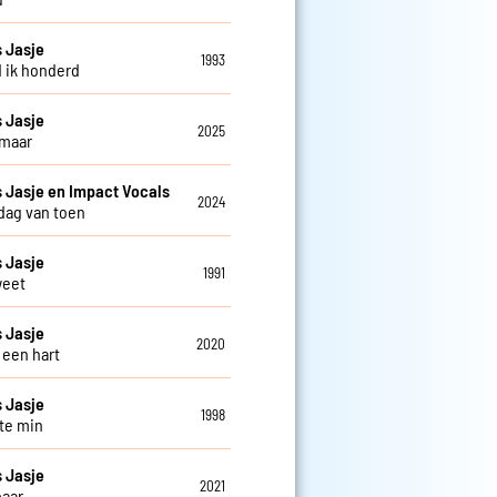
 Jasje
1993
d ik honderd
 Jasje
2025
 maar
Jasje en Impact Vocals
2024
 dag van toen
 Jasje
1991
weet
 Jasje
2020
 een hart
 Jasje
1998
 te min
 Jasje
2021
aar