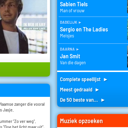
Sabien Tiels
Man of vrouw
dadelijk
►
Sergio en The Ladies
Meisjes
daarna
►
Jan Smit
Van die dagen
Complete speellijst ►
Meest gedraaid ►
De 50 beste van... ►
n Vlaamse zanger die vooral
s Jasje.
Muziek opzoeken
nummer "Zo ver weg".
 "Doe het licht maar uit",