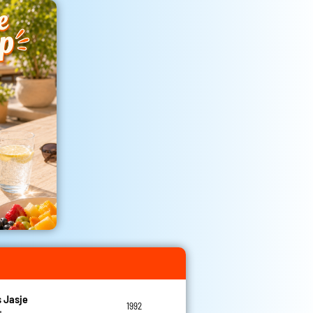
 Jasje
1992
u