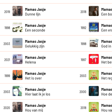
Mamas Jasje
Mamas
2019
2018
Dunne lijn
Een bo
Mamas Jasje
Mamas
1998
1992
Een seconde
Een vro
Mamas Jasje
Mamas
2003
1998
Gelukkig zijn
God in 
Mamas Jasje
Mamas
2021
1997
Helena
Het be
Mamas Jasje
Mamas
1999
2003
Het is over
Het re
Mamas Jasje
Mamas
2003
2000
Hier laat ik je los
Hoe de
Mamas Jasje
Mamas
2020
2018
Hou van mij
Hou va