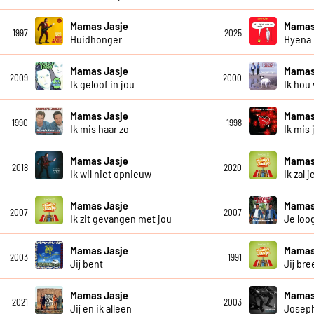
Mamas Jasje
Mamas
1997
2025
Huidhonger
Hyena
Mamas Jasje
Mamas
2009
2000
Ik geloof in jou
Ik hou
Mamas Jasje
Mamas
1990
1998
Ik mis haar zo
Ik mis 
Mamas Jasje
Mamas
2018
2020
Ik wil niet opnieuw
Ik zal 
Mamas Jasje
Mamas
2007
2007
Ik zit gevangen met jou
Je loo
Mamas Jasje
Mamas
2003
1991
Jij bent
Jij bre
Mamas Jasje
Mamas
2021
2003
Jij en ik alleen
Josep