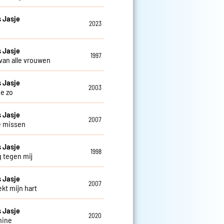
 Jasje
2023
 Jasje
1997
 van alle vrouwen
 Jasje
2003
je zo
 Jasje
2007
je missen
 Jasje
1998
g tegen mij
 Jasje
2007
ekt mijn hart
 Jasje
2020
hine