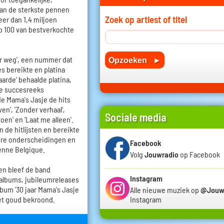
van de sterkste pennen
Zoek op artiest of titel
eer dan 1,4 miljoen
op 100 van bestverkochte
er weg', een nummer dat
s bereikte en platina
arde' behaalde platina,
 de succesreeks
gde Mama's Jasje de hits
en', 'Zonder verhaal',
Sociale media
toen' en 'Laat me alleen'.
de hitlijsten en bereikte
ere onderscheidingen en
Facebook
enne Belgique.
Volg
Jouwradio
op Facebook
n bleef de band
Instagram
albums, jubileumreleases
bum '30 jaar Mama's Jasje
Alle nieuwe muziek op
@Jouw
met goud bekroond.
Instagram