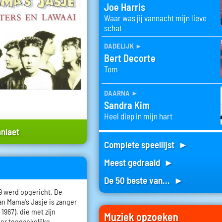
Joe Harris
Waar was jij vannacht mijn lieve
schat
dadelijk
►
Bert Decorte
Tom
daarna
►
Sandra Kim
Heel diep in mijn hart
anlaet
Complete speellijst ►
Meest gedraaid ►
De 50 beste van... ►
9 werd opgericht. De
an Mama's Jasje is zanger
 1967), die met zijn
Muziek opzoeken
or toegankelijke,