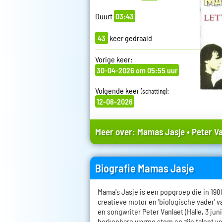
Duurt
03:43
43
keer gedraaid
Vorige keer:
30-04-2026 om 05:55 uur
Volgende keer
:
(schatting)
12-08-2026
Meer over:
Mamas Jasje
•
Peter V
Biografie Mamas Jasje
Mama's Jasje is een popgroep die in 198
creatieve motor en 'biologische vader' v
en songwriter Peter Vanlaet (Halle, 3 juni
herkenbare warme stem en zijn talent vo