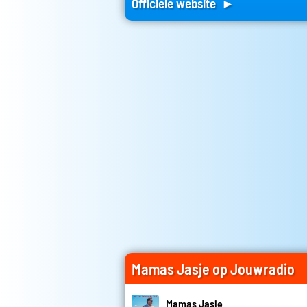
Officiele website ►
Mamas Jasje op Jouwradio
Mamas Jasje