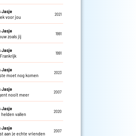
 Jasje
2021
ek voor jou
 Jasje
1991
uw zoals jij
 Jasje
1991
Frankrijk
 Jasje
2023
ste moet nog komen
 Jasje
2007
gent nooit meer
 Jasje
2020
 helden vallen
 Jasje
2007
st aan je echte vrienden