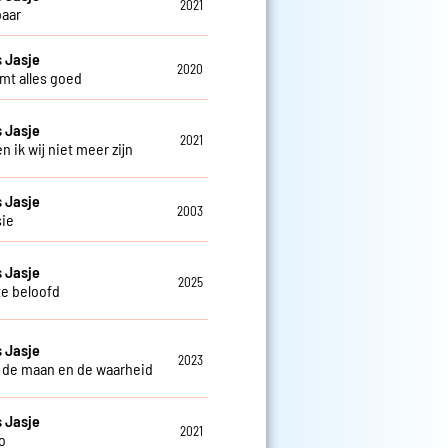
2021
aar
 Jasje
2020
mt alles goed
 Jasje
2021
 en ik wij niet meer zijn
 Jasje
2003
sie
 Jasje
2025
te beloofd
 Jasje
2023
 de maan en de waarheid
 Jasje
2021
o