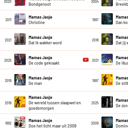
2020
2004
Bondgenoot
Breekb
Mamas Jasje
Mamas
2011
1997
Christine
Dan ko
Mamas Jasje
Mamas
2021
2018
Dat ik wakker word
Dat jij
Mamas Jasje
Mamas
2025
2021
De code gekraakt
De illu
Mamas Jasje
Mamas
2019
1997
De man
De stil
Mamas Jasje
Mamas
De wereld tussen slaapwel en
2018
2025
De zon
goedemorgen
Mamas Jasje
Mamas
1992
2009
Doe het licht maar uit 2009
Domin