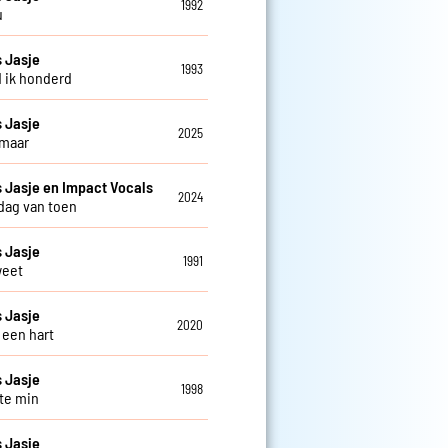
1992
u
 Jasje
1993
d ik honderd
 Jasje
2025
 maar
Jasje en Impact Vocals
2024
 dag van toen
 Jasje
1991
weet
 Jasje
2020
 een hart
 Jasje
1998
 te min
 Jasje