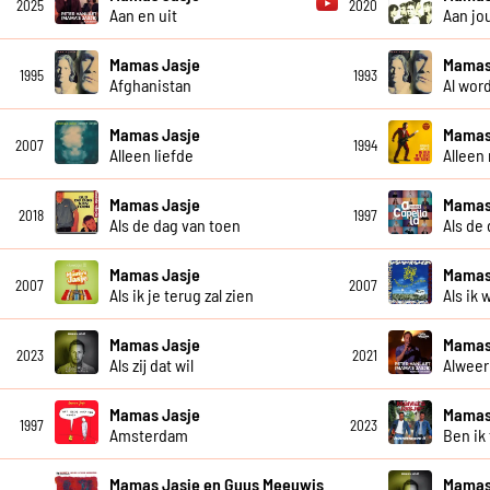
2025
2020
Aan en uit
Aan jo
Mamas Jasje
Mamas
1995
1993
Afghanistan
Al wor
Mamas Jasje
Mamas
2007
1994
Alleen liefde
Alleen
Mamas Jasje
Mamas 
2018
1997
Als de dag van toen
Als de
Mamas Jasje
Mamas
2007
2007
Als ik je terug zal zien
Als ik 
Mamas Jasje
Mamas
2023
2021
Als zij dat wil
Alweer
Mamas Jasje
Mamas
1997
2023
Amsterdam
Ben ik
Mamas Jasje en Guus Meeuwis
Mamas