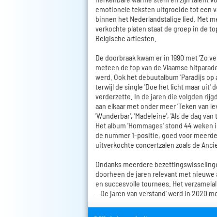
emotionele teksten uitgroeide tot een 
binnen het Nederlandstalige lied. Met m
verkochte platen staat de groep in de t
Belgische artiesten.
De doorbraak kwam er in 1990 met 'Zo v
meteen de top van de Vlaamse hitparade
werd. Ook het debuutalbum 'Paradijs op a
terwijl de single 'Doe het licht maar uit'
verderzette. In de jaren die volgden rij
aan elkaar met onder meer 'Teken van lev
'Wunderbar', 'Madeleine', 'Als de dag van 
Het album 'Hommages' stond 44 weken in 
de nummer 1-positie, goed voor meerd
uitverkochte concertzalen zoals de Anci
Ondanks meerdere bezettingswisselinge
doorheen de jaren relevant met nieuwe 
en succesvolle tournees. Het verzamelal
– De jaren van verstand' werd in 2020 