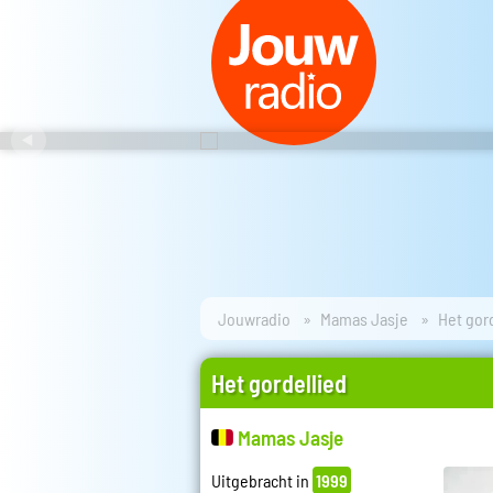
Jouwradio
Mamas Jasje
Het gor
Het gordellied
Mamas Jasje
Uitgebracht in
1999