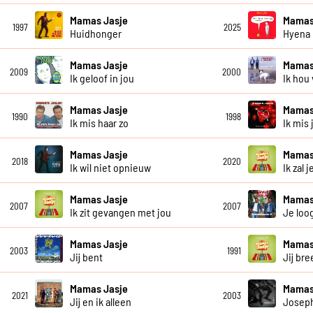
Mamas Jasje
Mamas
1997
2025
Huidhonger
Hyena
Mamas Jasje
Mamas
2009
2000
Ik geloof in jou
Ik hou
Mamas Jasje
Mamas
1990
1998
Ik mis haar zo
Ik mis 
Mamas Jasje
Mamas
2018
2020
Ik wil niet opnieuw
Ik zal 
Mamas Jasje
Mamas
2007
2007
Ik zit gevangen met jou
Je loo
Mamas Jasje
Mamas
2003
1991
Jij bent
Jij bre
Mamas Jasje
Mamas
2021
2003
Jij en ik alleen
Josep