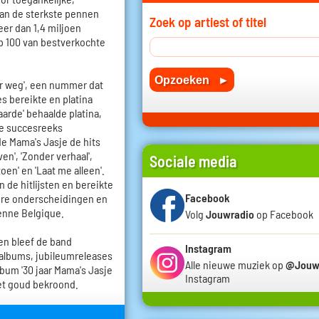
van de sterkste pennen
Zoek op artiest of titel
eer dan 1,4 miljoen
op 100 van bestverkochte
er weg', een nummer dat
s bereikte en platina
arde' behaalde platina,
 de succesreeks
gde Mama's Jasje de hits
en', 'Zonder verhaal',
Sociale media
toen' en 'Laat me alleen'.
de hitlijsten en bereikte
Facebook
ere onderscheidingen en
enne Belgique.
Volg
Jouwradio
op Facebook
n bleef de band
Instagram
albums, jubileumreleases
Alle nieuwe muziek op
@Jouw
bum '30 jaar Mama's Jasje
Instagram
met goud bekroond.