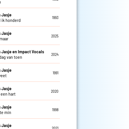
u
 Jasje
1993
d ik honderd
 Jasje
2025
 maar
Jasje en Impact Vocals
2024
 dag van toen
 Jasje
1991
weet
 Jasje
2020
 een hart
 Jasje
1998
 te min
 Jasje
2021