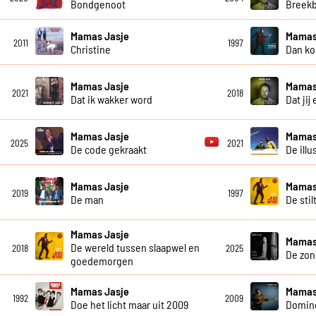
Bondgenoot
Breekb
Mamas Jasje
Mamas
2011
1997
Christine
Dan ko
Mamas Jasje
Mamas
2021
2018
Dat ik wakker word
Dat jij
Mamas Jasje
Mamas
2025
2021
De code gekraakt
De illu
Mamas Jasje
Mamas
2019
1997
De man
De stil
Mamas Jasje
Mamas
De wereld tussen slaapwel en
2018
2025
De zon
goedemorgen
Mamas Jasje
Mamas
1992
2009
Doe het licht maar uit 2009
Domin