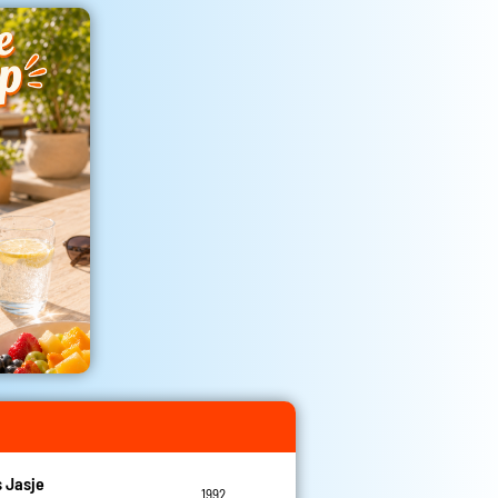
 Jasje
1992