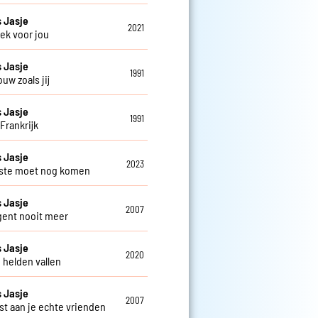
 Jasje
2021
ek voor jou
 Jasje
1991
uw zoals jij
 Jasje
1991
Frankrijk
 Jasje
2023
ste moet nog komen
 Jasje
2007
gent nooit meer
 Jasje
2020
 helden vallen
 Jasje
2007
st aan je echte vrienden