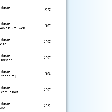
 Jasje
2023
 Jasje
1997
 van alle vrouwen
 Jasje
2003
je zo
 Jasje
2007
je missen
 Jasje
1998
g tegen mij
 Jasje
2007
ekt mijn hart
 Jasje
2020
hine