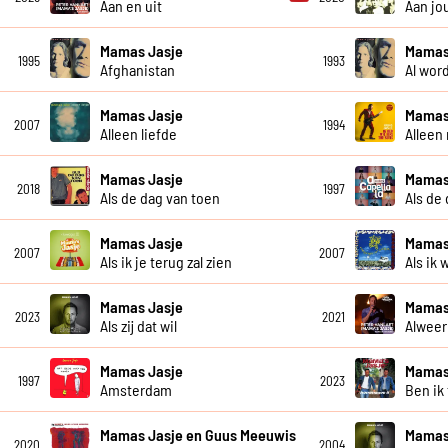
Aan en uit
Aan jo
Mamas Jasje
Mamas
1995
1993
Afghanistan
Al wor
Mamas Jasje
Mamas
2007
1994
Alleen liefde
Alleen
Mamas Jasje
Mamas 
2018
1997
Als de dag van toen
Als de
Mamas Jasje
Mamas
2007
2007
Als ik je terug zal zien
Als ik 
Mamas Jasje
Mamas
2023
2021
Als zij dat wil
Alweer
Mamas Jasje
Mamas
1997
2023
Amsterdam
Ben ik
Mamas Jasje en Guus Meeuwis
Mamas
2020
2004