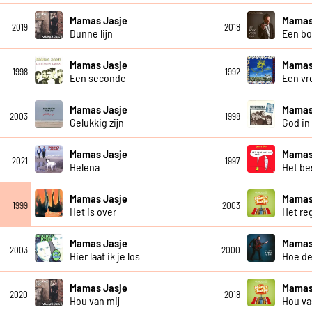
Mamas Jasje
Mamas
2019
2018
Dunne lijn
Een bo
Mamas Jasje
Mamas
1998
1992
Een seconde
Een vro
Mamas Jasje
Mamas
2003
1998
Gelukkig zijn
God in 
Mamas Jasje
Mamas
2021
1997
Helena
Het be
Mamas Jasje
Mamas
1999
2003
Het is over
Het re
Mamas Jasje
Mamas
2003
2000
Hier laat ik je los
Hoe de
Mamas Jasje
Mamas
2020
2018
Hou van mij
Hou va