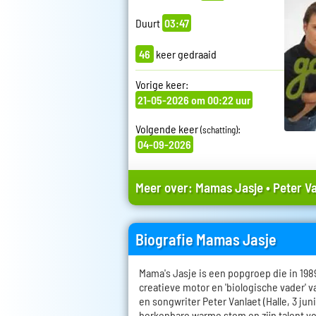
Duurt
03:47
46
keer gedraaid
Vorige keer:
21-05-2026 om 00:22 uur
Volgende keer
:
(schatting)
04-09-2026
Meer over:
Mamas Jasje
•
Peter V
Biografie Mamas Jasje
Mama's Jasje is een popgroep die in 198
creatieve motor en 'biologische vader' v
en songwriter Peter Vanlaet (Halle, 3 juni
herkenbare warme stem en zijn talent vo