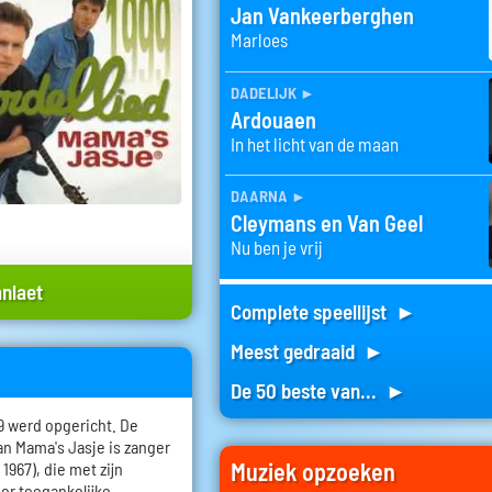
Jan Vankeerberghen
Marloes
dadelijk
►
Ardouaen
In het licht van de maan
daarna
►
Cleymans en Van Geel
Nu ben je vrij
anlaet
Complete speellijst ►
Meest gedraaid ►
De 50 beste van... ►
9 werd opgericht. De
an Mama's Jasje is zanger
Muziek opzoeken
 1967), die met zijn
or toegankelijke,