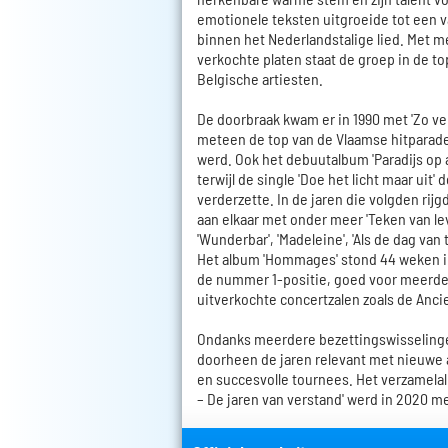
emotionele teksten uitgroeide tot een 
binnen het Nederlandstalige lied. Met m
verkochte platen staat de groep in de t
Belgische artiesten.
De doorbraak kwam er in 1990 met 'Zo v
meteen de top van de Vlaamse hitparade
werd. Ook het debuutalbum 'Paradijs op a
terwijl de single 'Doe het licht maar uit'
verderzette. In de jaren die volgden rij
aan elkaar met onder meer 'Teken van lev
'Wunderbar', 'Madeleine', 'Als de dag van 
Het album 'Hommages' stond 44 weken in 
de nummer 1-positie, goed voor meerd
uitverkochte concertzalen zoals de Anci
Ondanks meerdere bezettingswisselinge
doorheen de jaren relevant met nieuwe 
en succesvolle tournees. Het verzamelal
– De jaren van verstand' werd in 2020 