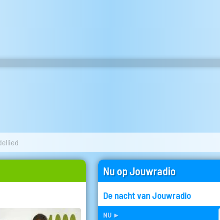
dellied
Nu op Jouwradio
De nacht van Jouwradio
nu
►