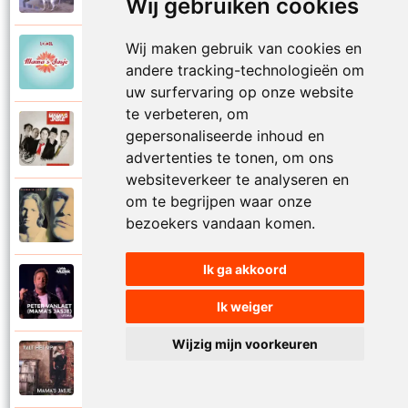
Wij gebruiken cookies
Wij maken gebruik van cookies en
Mamas Jasje
2006
andere tracking-technologieën om
Toeval
uw surfervaring op onze website
te verbeteren, om
Mamas Jasje
gepersonaliseerde inhoud en
2009
Tot aan de maan en terug
advertenties te tonen, om ons
websiteverkeer te analyseren en
om te begrijpen waar onze
Mamas Jasje
1993
bezoekers vandaan komen.
Troebele tijden
Ik ga akkoord
Mamas Jasje
2020
Utopia
Ik weiger
Wijzig mijn voorkeuren
Mamas Jasje
2017
Valt het op