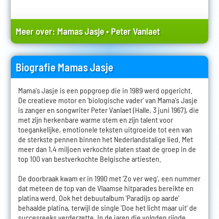
Meer over:
Mamas Jasje
•
Peter Vanlaet
Biografie Mamas Jasje
Mama's Jasje is een popgroep die in 1989 werd opgericht.
De creatieve motor en 'biologische vader' van Mama's Jasje
is zanger en songwriter Peter Vanlaet (Halle, 3 juni 1967), die
met zijn herkenbare warme stem en zijn talent voor
toegankelijke, emotionele teksten uitgroeide tot een van
de sterkste pennen binnen het Nederlandstalige lied. Met
meer dan 1,4 miljoen verkochte platen staat de groep in de
top 100 van bestverkochte Belgische artiesten.
De doorbraak kwam er in 1990 met 'Zo ver weg', een nummer
dat meteen de top van de Vlaamse hitparades bereikte en
platina werd. Ook het debuutalbum 'Paradijs op aarde'
behaalde platina, terwijl de single 'Doe het licht maar uit' de
succesreeks verderzette. In de jaren die volgden rijgde