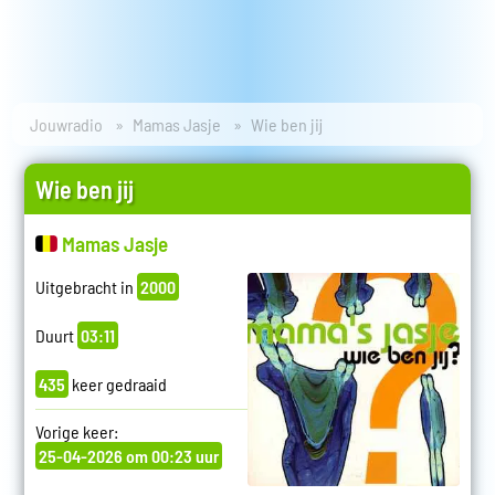
Jouwradio
Mamas Jasje
Wie ben jij
Wie ben jij
Mamas Jasje
Uitgebracht in
2000
Duurt
03:11
435
keer gedraaid
Vorige keer:
25-04-2026 om 00:23 uur