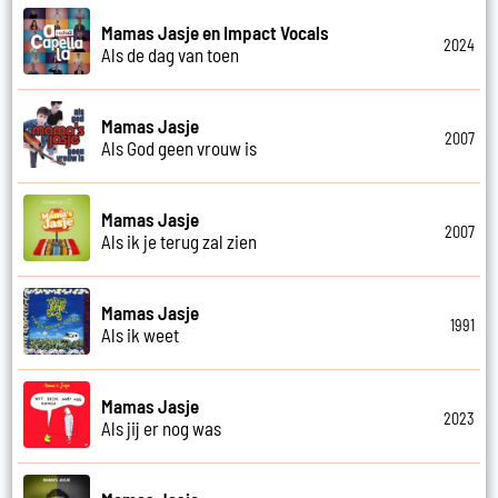
Mamas Jasje en Impact Vocals
2024
Als de dag van toen
Mamas Jasje
2007
Als God geen vrouw is
Mamas Jasje
2007
Als ik je terug zal zien
Mamas Jasje
1991
Als ik weet
Mamas Jasje
2023
Als jij er nog was