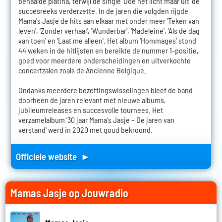
behaalde platina, terwijl de single 'Doe het licht maar uit' de
succesreeks verderzette. In de jaren die volgden rijgde
Mama's Jasje de hits aan elkaar met onder meer 'Teken van
leven', 'Zonder verhaal', 'Wunderbar', 'Madeleine', 'Als de dag
van toen' en 'Laat me alleen'. Het album 'Hommages' stond
44 weken in de hitlijsten en bereikte de nummer 1-positie,
goed voor meerdere onderscheidingen en uitverkochte
concertzalen zoals de Ancienne Belgique.
Ondanks meerdere bezettingswisselingen bleef de band
doorheen de jaren relevant met nieuwe albums,
jubileumreleases en succesvolle tournees. Het
verzamelalbum '30 jaar Mama's Jasje – De jaren van
verstand' werd in 2020 met goud bekroond.
Officiele website ►
Mamas Jasje op Jouwradio