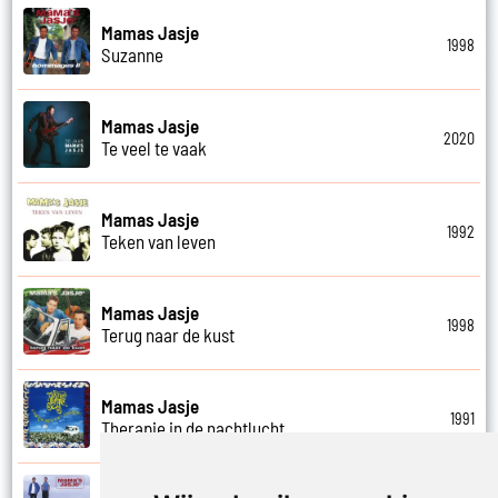
Mamas Jasje
1998
Suzanne
Mamas Jasje
2020
Te veel te vaak
Mamas Jasje
1992
Teken van leven
Mamas Jasje
1998
Terug naar de kust
Mamas Jasje
1991
Therapie in de nachtlucht