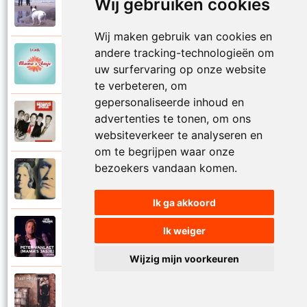
Mamas Jasje
Wij gebruiken cookies
1997
Thuis ben
Wij maken gebruik van cookies en
andere tracking-technologieën om
Mamas Jasje
2006
uw surfervaring op onze website
Toeval
te verbeteren, om
gepersonaliseerde inhoud en
Mamas Jasje
advertenties te tonen, om ons
2009
Tot aan de maan en terug
websiteverkeer te analyseren en
om te begrijpen waar onze
bezoekers vandaan komen.
Mamas Jasje
1993
Troebele tijden
Ik ga akkoord
Mamas Jasje
Ik weiger
2020
Utopia
Wijzig mijn voorkeuren
Mamas Jasje
2017
Valt het op