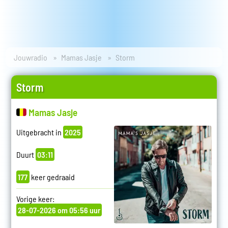
Jouwradio
Mamas Jasje
Storm
Storm
Mamas Jasje
Uitgebracht in
2025
Duurt
03:11
177
keer gedraaid
Vorige keer:
28-07-2026 om 05:56 uur