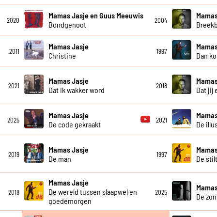
Mamas Jasje en Guus Meeuwis
Mamas
2020
2004
Bondgenoot
Breekb
Mamas Jasje
Mamas
2011
1997
Christine
Dan ko
Mamas Jasje
Mamas
2021
2018
Dat ik wakker word
Dat jij
Mamas Jasje
Mamas
2025
2021
De code gekraakt
De illu
Mamas Jasje
Mamas
2019
1997
De man
De stil
Mamas Jasje
Mamas
De wereld tussen slaapwel en
2018
2025
De zon
goedemorgen