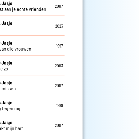
 Jasje
2007
st aan je echte vrienden
 Jasje
2023
 Jasje
1997
 van alle vrouwen
 Jasje
2003
je zo
 Jasje
2007
je missen
 Jasje
1998
g tegen mij
 Jasje
2007
ekt mijn hart