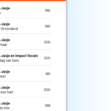
 Jasje
1992
u
 Jasje
1993
d ik honderd
 Jasje
2025
 maar
Jasje en Impact Vocals
2024
 dag van toen
 Jasje
1991
weet
 Jasje
2020
 een hart
 Jasje
1998
 te min