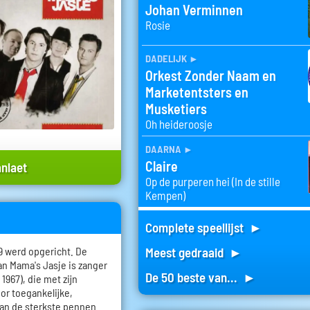
Johan Verminnen
Rosie
dadelijk
►
Orkest Zonder Naam en
Marketentsters en
Musketiers
Oh heideroosje
daarna
►
Claire
anlaet
Op de purperen hei (In de stille
Kempen)
Complete speellijst ►
9 werd opgericht. De
Meest gedraaid ►
an Mama's Jasje is zanger
De 50 beste van... ►
 1967), die met zijn
or toegankelijke,
van de sterkste pennen