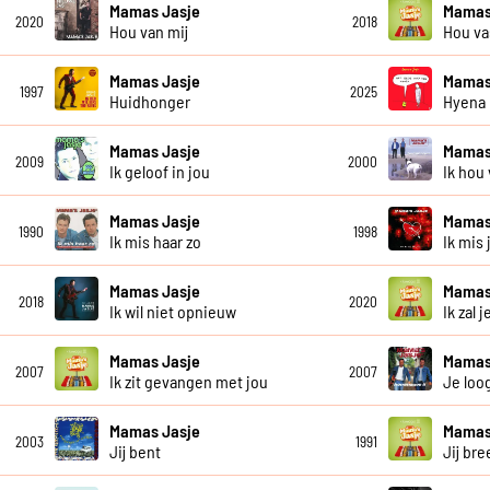
Mamas Jasje
Mamas
2020
2018
Hou van mij
Hou va
Mamas Jasje
Mamas
1997
2025
Huidhonger
Hyena
Mamas Jasje
Mamas
2009
2000
Ik geloof in jou
Ik hou
Mamas Jasje
Mamas
1990
1998
Ik mis haar zo
Ik mis 
Mamas Jasje
Mamas
2018
2020
Ik wil niet opnieuw
Ik zal 
Mamas Jasje
Mamas
2007
2007
Ik zit gevangen met jou
Je loo
Mamas Jasje
Mamas
2003
1991
Jij bent
Jij bre