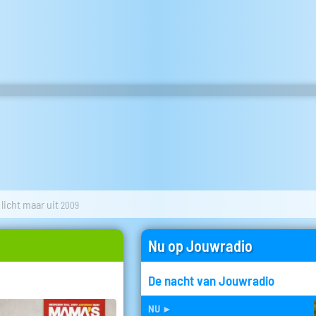
licht maar uit
2009
Nu op Jouwradio
De nacht van Jouwradio
nu
►