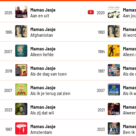
Mamas Jasje
Mamas
2025
2020
Aan en uit
Aan jo
Mamas Jasje
Mamas
1995
1993
Afghanistan
Al wor
Mamas Jasje
Mamas
2007
1994
Alleen liefde
Alleen
Mamas Jasje
Mamas 
2018
1997
Als de dag van toen
Als de
Mamas Jasje
Mamas
2007
2007
Als ik je terug zal zien
Als ik 
Mamas Jasje
Mamas
2023
2021
Als zij dat wil
Alweer
Mamas Jasje
Mamas
1997
2023
Amsterdam
Ben ik