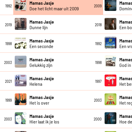
Mamas Jasje
Mamas
1992
2009
Doe het licht maar uit 2009
Domin
Mamas Jasje
Mamas
2019
2018
Dunne lijn
Een bo
Mamas Jasje
Mamas
1998
1992
Een seconde
Een vro
Mamas Jasje
Mamas
2003
1998
Gelukkig zijn
God in 
Mamas Jasje
Mamas
2021
1997
Helena
Het be
Mamas Jasje
Mamas
1999
2003
Het is over
Het re
Mamas Jasje
Mamas
2003
2000
Hier laat ik je los
Hoe de