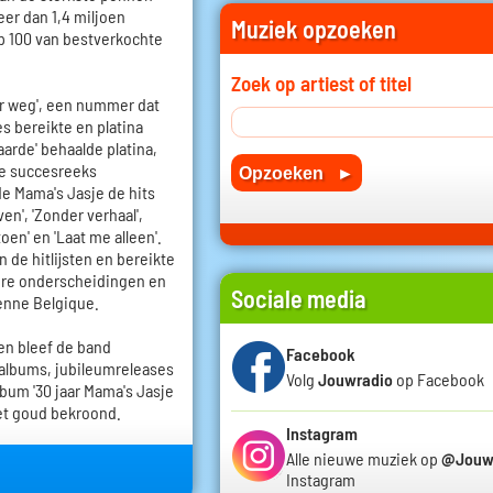
eer dan 1,4 miljoen
Muziek opzoeken
op 100 van bestverkochte
Zoek op artiest of titel
er weg', een nummer dat
s bereikte en platina
arde' behaalde platina,
 de succesreeks
gde Mama's Jasje de hits
en', 'Zonder verhaal',
toen' en 'Laat me alleen'.
de hitlijsten en bereikte
ere onderscheidingen en
Sociale media
enne Belgique.
n bleef de band
Facebook
albums, jubileumreleases
Volg
Jouwradio
op Facebook
bum '30 jaar Mama's Jasje
met goud bekroond.
Instagram
Alle nieuwe muziek op
@Jouw
Instagram