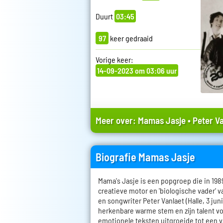
Duurt
03:45
97
keer gedraaid
Vorige keer:
14-09-2023 om 03:06 uur
Meer over:
Mamas Jasje
•
Peter V
Biografie Mamas Jasje
Mama's Jasje is een popgroep die in 198
creatieve motor en 'biologische vader' v
en songwriter Peter Vanlaet (Halle, 3 juni
herkenbare warme stem en zijn talent vo
emotionele teksten uitgroeide tot een 