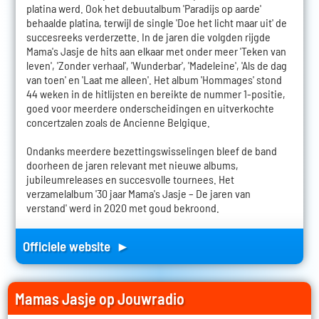
platina werd. Ook het debuutalbum 'Paradijs op aarde'
behaalde platina, terwijl de single 'Doe het licht maar uit' de
succesreeks verderzette. In de jaren die volgden rijgde
Mama's Jasje de hits aan elkaar met onder meer 'Teken van
leven', 'Zonder verhaal', 'Wunderbar', 'Madeleine', 'Als de dag
van toen' en 'Laat me alleen'. Het album 'Hommages' stond
44 weken in de hitlijsten en bereikte de nummer 1-positie,
goed voor meerdere onderscheidingen en uitverkochte
concertzalen zoals de Ancienne Belgique.
Ondanks meerdere bezettingswisselingen bleef de band
doorheen de jaren relevant met nieuwe albums,
jubileumreleases en succesvolle tournees. Het
verzamelalbum '30 jaar Mama's Jasje – De jaren van
verstand' werd in 2020 met goud bekroond.
Officiele website ►
Mamas Jasje op Jouwradio