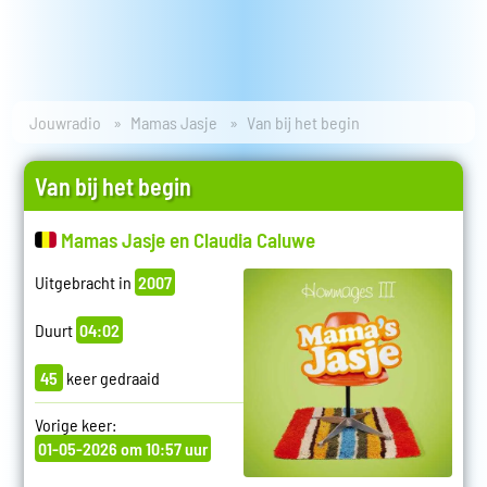
Jouwradio
Mamas Jasje
Van bij het begin
Van bij het begin
Mamas Jasje en Claudia Caluwe
Uitgebracht in
2007
Duurt
04:02
45
keer gedraaid
Vorige keer:
01-05-2026 om 10:57 uur