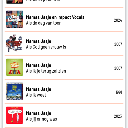
Mamas Jasje en Impact Vocals
2024
Als de dag van toen
Mamas Jasje
2007
Als God geen vrouw is
Mamas Jasje
2007
Als ik je terug zal zien
Mamas Jasje
1991
Als ik weet
Mamas Jasje
2023
Als jij er nog was