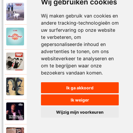
Wij gebruiken cookies
Mamas Jasje
1997
Thuis ben
Wij maken gebruik van cookies en
andere tracking-technologieën om
uw surfervaring op onze website
Mamas Jasje
te verbeteren, om
2006
Toeval
gepersonaliseerde inhoud en
advertenties te tonen, om ons
websiteverkeer te analyseren en
Mamas Jasje
2009
Tot aan de maan en terug
om te begrijpen waar onze
bezoekers vandaan komen.
Mamas Jasje
1993
Ik ga akkoord
Troebele tijden
Ik weiger
Mamas Jasje
Wijzig mijn voorkeuren
2020
Utopia