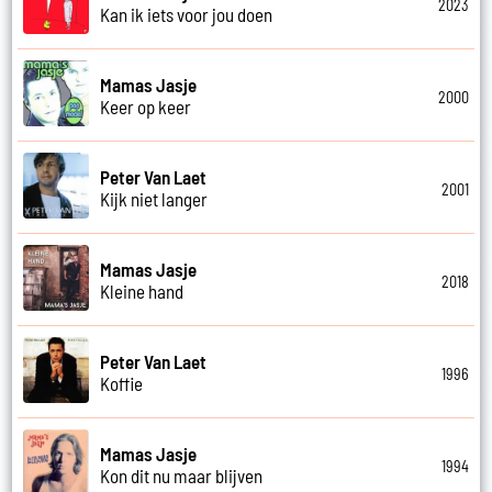
2023
Kan ik iets voor jou doen
Mamas Jasje
2000
Keer op keer
Peter Van Laet
2001
Kijk niet langer
Mamas Jasje
2018
Kleine hand
Peter Van Laet
1996
Koffie
Mamas Jasje
1994
Kon dit nu maar blijven