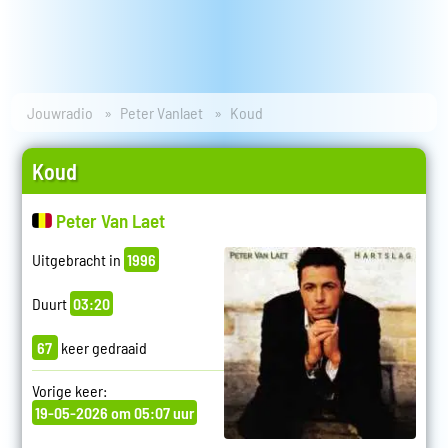
Jouwradio
Peter Vanlaet
Koud
Koud
Peter Van Laet
Uitgebracht in
1996
Duurt
03:20
67
keer gedraaid
Vorige keer:
19-05-2026 om 05:07 uur