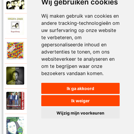
Wij gebruiken cookies
1995
Raak me aan
Wij maken gebruik van cookies en
Mamas Jasje
andere tracking-technologieën om
1992
Regenboog
uw surfervaring op onze website
te verbeteren, om
gepersonaliseerde inhoud en
Mamas Jasje
advertenties te tonen, om ons
2009
Regenboog 2009
websiteverkeer te analyseren en
om te begrijpen waar onze
Mamas Jasje
bezoekers vandaan komen.
2021
Romantiek
Ik ga akkoord
Mamas Jasje
Ik weiger
1995
Rosanne
Wijzig mijn voorkeuren
Mamas Jasje
2000
Samen door het vuur