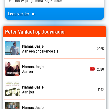
van het tv-programma "Big Brother".
Lees verder ►
Peter Vanlaet op Jouwradio
Mamas Jasje
2025
Aan een onbekende ziel
Mamas Jasje
2020
Aan en uit
Mamas Jasje
1992
Aan jou
Mamas Jasje