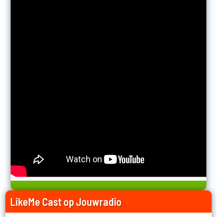
LikeMe Cast op Jouwradio