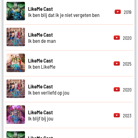
LikeMe Cast
2019
Ik ben blij dat ik je niet vergeten ben
LikeMe Cast
2020
Ik ben de man
LikeMe Cast
2025
Ik ben LikeMe
LikeMe Cast
2020
Ik ben verliefd op jou
LikeMe Cast
2023
Ik blijf bij jou
LikeMe Cast