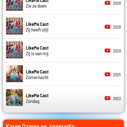
2020
Zie ze doen
LikeMe Cast
2020
Zij heeft stijl
LikeMe Cast
2020
Zij is van mij
LikeMe Cast
2025
Zomernacht
LikeMe Cast
2022
Zondag
Karen Damen op Jouwradio