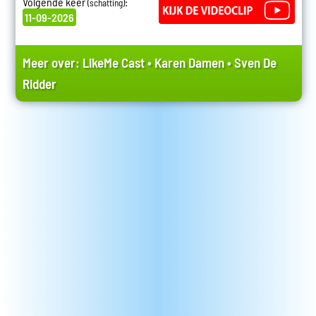
Volgende keer
:
(schatting)
11-09-2026
Meer over:
LikeMe Cast
•
Karen Damen
•
Sven De
Ridder