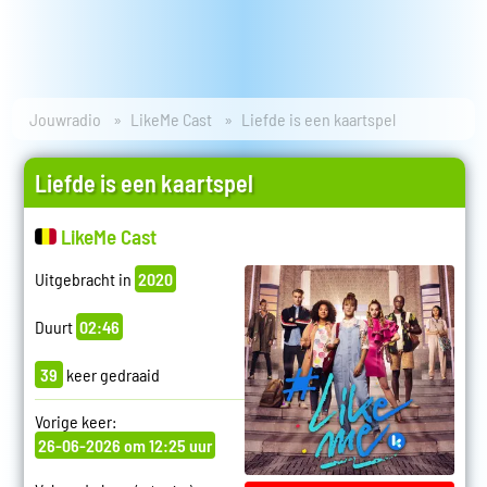
Jouwradio
LikeMe Cast
Liefde is een kaartspel
Liefde is een kaartspel
LikeMe Cast
Uitgebracht in
2020
Duurt
02:46
39
keer gedraaid
Vorige keer:
26-06-2026 om 12:25 uur