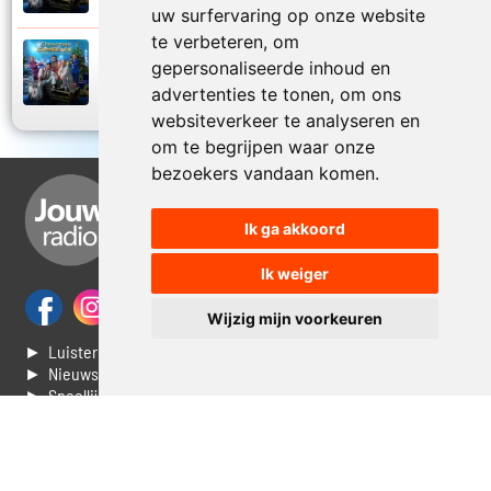
uw surfervaring op onze website
te verbeteren, om
Sven De Ridder, Ivan Pecnik en Gunther
gepersonaliseerde inhoud en
Levi
2024
advertenties te tonen, om ons
Mieke hou u vast
websiteverkeer te analyseren en
om te begrijpen waar onze
bezoekers vandaan komen.
Ik ga akkoord
Ik weiger
Wijzig mijn voorkeuren
► Luisteren naar Jouwradio
► Nieuws
► Speellijst
► Stem voor de Dag top 3
► Contacteer ons
► Vaak gestelde vragen