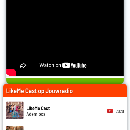
LikeMe Cast op Jouwradio
LikeMe Cast
2020
Ademloos