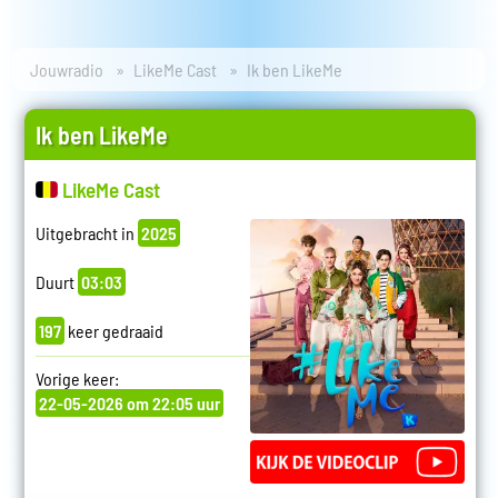
Jouwradio
LikeMe Cast
Ik ben LikeMe
Ik ben LikeMe
LikeMe Cast
Uitgebracht in
2025
Duurt
03:03
197
keer gedraaid
Vorige keer:
22-05-2026 om 22:05 uur