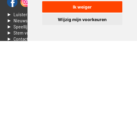
Ik weiger
► Luisteren naar Jouwradio
Wijzig mijn voorkeuren
► Nieuws
► Speellijst
► Stem voor de Dag top 3
► Contacteer ons
► Vaak gestelde vragen
► Livestream informatie
► Muziek opzoeken
► Vlaamse 100 Aller tijden
► De 50 beste van...
► Adverteren op Jouwradio
► Cookie voorkeuren wijzigen
► Privacyinformatie
Luister nu naar Jouwradio! De beste Nederlandstalige muziek
uit de lage landen hoor je hier al 20 jaar. In digitale kwaliteit op je
laptop, tablet of smartphone.
© Jouwradio 2006 - 2026 - alle rechten voorbehouden.