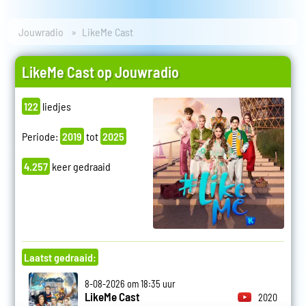
Jouwradio
LikeMe Cast
LikeMe Cast op Jouwradio
122
liedjes
Periode:
2019
tot
2025
4.257
keer gedraaid
Laatst gedraaid:
8-08-2026 om 18:35 uur
LikeMe Cast
2020