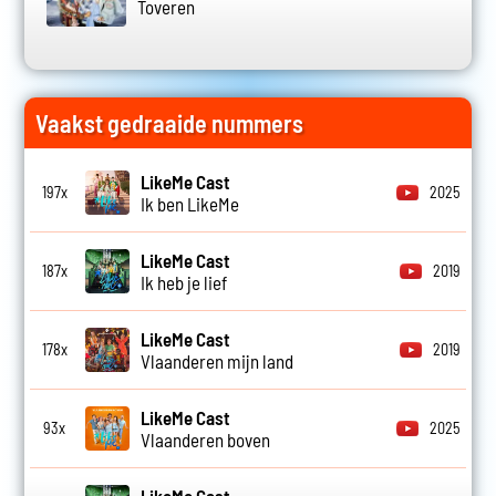
Toveren
Vaakst gedraaide nummers
LikeMe Cast
197x
2025
Ik ben LikeMe
LikeMe Cast
187x
2019
Ik heb je lief
LikeMe Cast
178x
2019
Vlaanderen mijn land
LikeMe Cast
93x
2025
Vlaanderen boven
LikeMe Cast