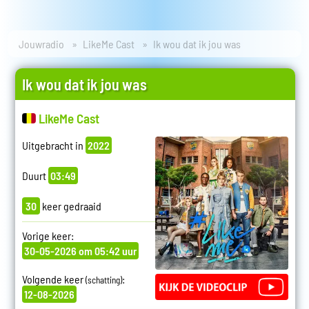
Jouwradio
LikeMe Cast
Ik wou dat ik jou was
Ik wou dat ik jou was
LikeMe Cast
Uitgebracht in
2022
Duurt
03:49
30
keer gedraaid
Vorige keer:
30-05-2026 om 05:42 uur
Volgende keer
:
(schatting)
12-08-2026