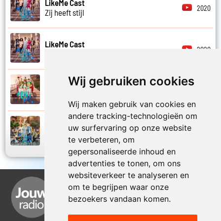
LikeMe Cast
2020
Zij heeft stijl
LikeMe Cast
2020
Zij is van mij
Wij gebruiken cookies
LikeMe Cast
2025
Zomernacht
Wij maken gebruik van cookies en
andere tracking-technologieën om
LikeMe Cast
uw surfervaring op onze website
2022
Zondag
te verbeteren, om
gepersonaliseerde inhoud en
advertenties te tonen, om ons
websiteverkeer te analyseren en
om te begrijpen waar onze
bezoekers vandaan komen.