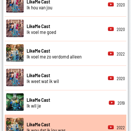
LikeMe Cast
2020
Ik hou van jou
LikeMe Cast
2020
Ik voel me goed
LikeMe Cast
2022
Ik voel me zo verdomd alleen
LikeMe Cast
2020
Ik weet wat ik wil
LikeMe Cast
2019
Ik wil je
LikeMe Cast
2022
Ik wou dat ik jou was