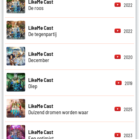
LikeMe Cast
2022
De roos
LikeMe Cast
2022
De tegenpartij
LikeMe Cast
2020
December
LikeMe Cast
2019
Diep
LikeMe Cast
2025
Duizend dromen worden waar
LikeMe Cast
2023
Een optimist