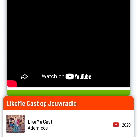
LikeMe Cast op Jouwradio
LikeMe Cast
2020
Ademloos