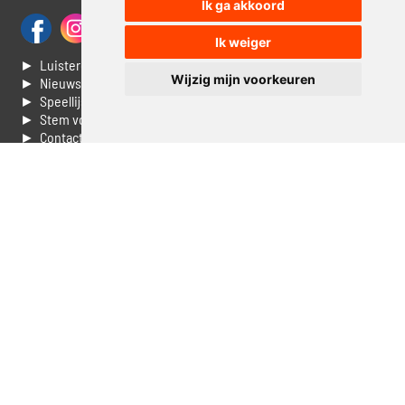
Ik ga akkoord
Ik weiger
► Luisteren naar Jouwradio
Wijzig mijn voorkeuren
► Nieuws
► Speellijst
► Stem voor de Dag top 3
► Contacteer ons
► Vaak gestelde vragen
► Livestream informatie
► Muziek opzoeken
► Vlaamse 100 Aller tijden
► De 50 beste van...
► Adverteren op Jouwradio
► Cookie voorkeuren wijzigen
► Privacyinformatie
Luister nu naar Jouwradio! De beste Nederlandstalige muziek
uit de lage landen hoor je hier al 20 jaar. In digitale kwaliteit op je
laptop, tablet of smartphone.