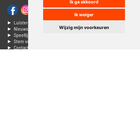
Ik ga akkoord
Ik weiger
► Luisteren naar Jouwradio
Wijzig mijn voorkeuren
► Nieuws
► Speellijst
► Stem voor de Dag top 3
► Contacteer ons
► Vaak gestelde vragen
► Livestream informatie
► Muziek opzoeken
► Vlaamse 100 Aller tijden
► De 50 beste van...
► Adverteren op Jouwradio
► Cookie voorkeuren wijzigen
► Privacyinformatie
Luister nu naar Jouwradio! De beste Nederlandstalige muziek
uit de lage landen hoor je hier al 20 jaar. In digitale kwaliteit op je
laptop, tablet of smartphone.