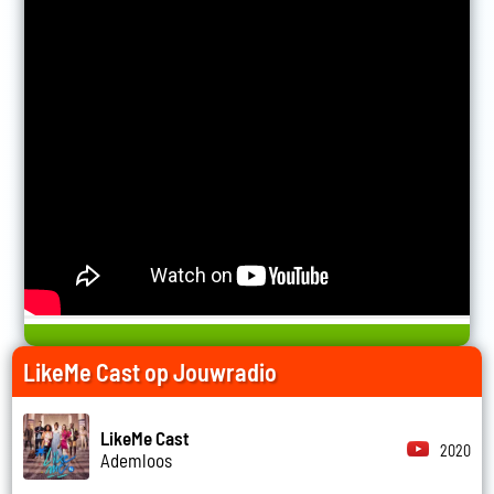
LikeMe Cast op Jouwradio
LikeMe Cast
2020
Ademloos