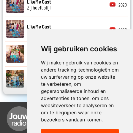
LikeMe Cast
2020
Zij heeft stijl
LikeMe Cast
2020
Zij is van mij
Wij gebruiken cookies
LikeMe Cast
2025
Zomernacht
Wij maken gebruik van cookies en
andere tracking-technologieën om
LikeMe Cast
uw surfervaring op onze website
2022
Zondag
te verbeteren, om
gepersonaliseerde inhoud en
advertenties te tonen, om ons
websiteverkeer te analyseren en
om te begrijpen waar onze
bezoekers vandaan komen.