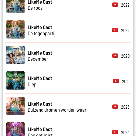
LikeMe Cast
2022
De roos
LikeMe Cast
2022
De tegenpartij
LikeMe Cast
2020
December
LikeMe Cast
2019
Diep
LikeMe Cast
2025
Duizend dromen worden waar
LikeMe Cast
2023
Een optimist