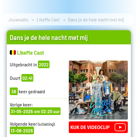
Jouwradio
LikeMe Cast
Dans je de hele nacht met mij
Dans je de hele nacht met mij
LikeMe Cast
Uitgebracht in
2022
Duurt
02:41
38
keer gedraaid
Vorige keer:
31-05-2026 om 02:20 uur
Volgende keer
:
(schatting)
13-08-2026