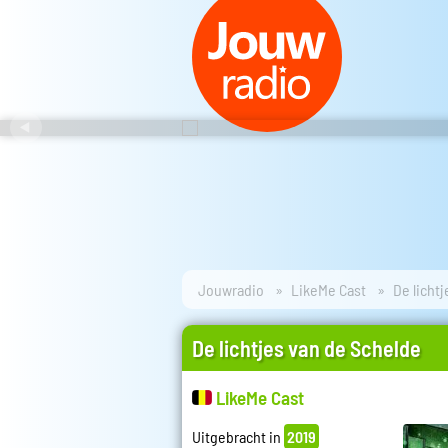
Jouwradio
LikeMe Cast
De licht
De lichtjes van de Schelde
LikeMe Cast
Uitgebracht in
2019