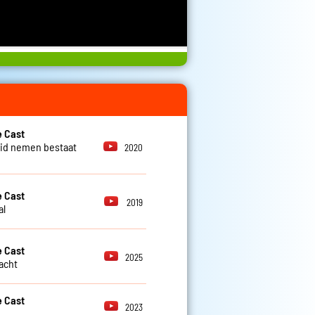
 Cast
id nemen bestaat
2020
 Cast
2019
al
 Cast
2025
lacht
 Cast
2023