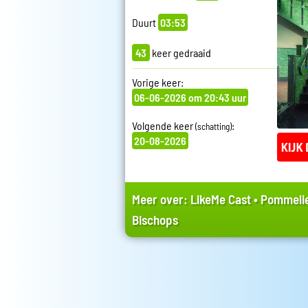
Duurt
03:53
43
keer gedraaid
Vorige keer:
06-06-2026 om 20:43 uur
Volgende keer
:
(schatting)
20-08-2026
Meer over:
LikeMe Cast
•
Pommelie
Bischops