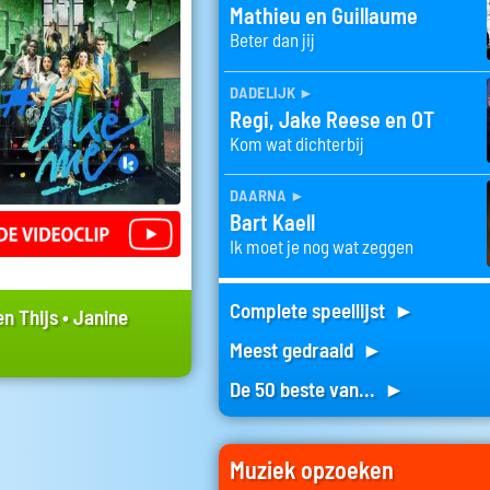
Mathieu en Guillaume
Beter dan jij
dadelijk
►
Regi, Jake Reese en OT
Kom wat dichterbij
daarna
►
Bart Kaell
Ik moet je nog wat zeggen
Complete speellijst ►
n Thijs
•
Janine
Meest gedraaid ►
De 50 beste van... ►
Muziek opzoeken