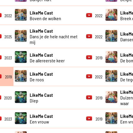
LikeMe Cast
LikeMe
2022
2022
Boven de wolken
Breek d
LikeMe Cast
LikeMe
Dans je de hele nacht met
2025
2022
Dansen
mij
LikeMe Cast
LikeMe
2023
2019
De allereerste keer
De bo
LikeMe Cast
LikeMe
2019
2022
De roos
De teg
LikeMe
LikeMe Cast
Duize
2020
2019
Diep
waar
LikeMe Cast
LikeMe
2023
2019
Een vrouw
Een vr