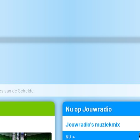
jes van de Schelde
Nu op Jouwradio
Jouwradio's muziekmix
nu
►