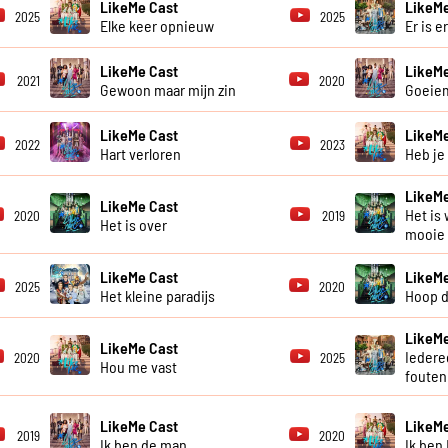
LikeMe Cast
LikeMe
2025
2025
Elke keer opnieuw
Er is e
LikeMe Cast
LikeMe
2021
2020
Gewoon maar mijn zin
Goeie
LikeMe Cast
LikeMe
2022
2023
Hart verloren
Heb je
LikeMe
LikeMe Cast
Het is 
2020
2019
Het is over
mooie
LikeMe Cast
LikeMe
2025
2020
Het kleine paradijs
Hoop d
LikeMe
LikeMe Cast
Iedere
2020
2025
Hou me vast
fouten
LikeMe Cast
LikeMe
2019
2020
Ik ben de man
Ik ben