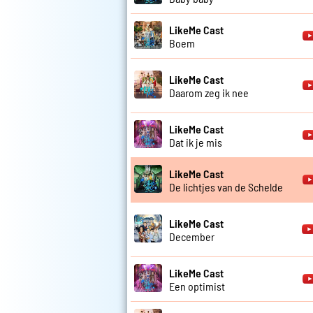
LikeMe Cast
Boem
LikeMe Cast
Daarom zeg ik nee
LikeMe Cast
Dat ik je mis
LikeMe Cast
De lichtjes van de Schelde
LikeMe Cast
December
LikeMe Cast
Een optimist