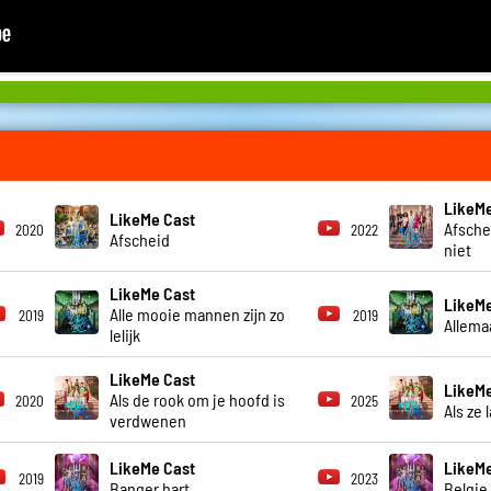
LikeMe
LikeMe Cast
Afsche
2020
2022
Afscheid
niet
LikeMe Cast
LikeMe
Alle mooie mannen zijn zo
2019
2019
Allema
lelijk
LikeMe Cast
LikeMe
Als de rook om je hoofd is
2020
2025
Als ze 
verdwenen
LikeMe Cast
LikeMe
2019
2023
Banger hart
Belgie