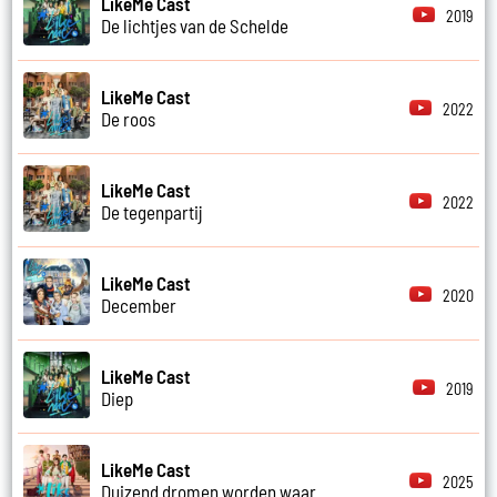
LikeMe Cast
2019
De lichtjes van de Schelde
LikeMe Cast
2022
De roos
LikeMe Cast
2022
De tegenpartij
LikeMe Cast
2020
December
LikeMe Cast
2019
Diep
LikeMe Cast
2025
Duizend dromen worden waar