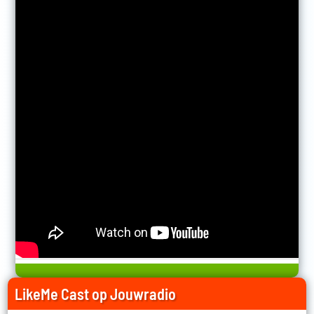
LikeMe Cast op Jouwradio