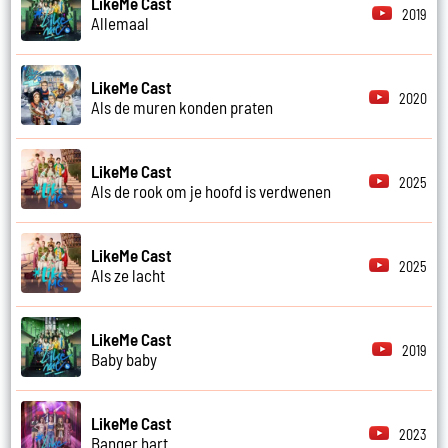
LikeMe Cast
2019
Allemaal
LikeMe Cast
2020
Als de muren konden praten
LikeMe Cast
2025
Als de rook om je hoofd is verdwenen
LikeMe Cast
2025
Als ze lacht
LikeMe Cast
2019
Baby baby
LikeMe Cast
2023
Banger hart