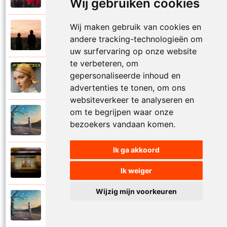
Wij gebruiken cookies
Wij maken gebruik van cookies en
Bazart en Pommelien Thijs
2023
andere tracking-technologieën om
Hou mij vast
uw surfervaring op onze website
te verbeteren, om
Pommelien Thijs
gepersonaliseerde inhoud en
2023
Hypothetisch
advertenties te tonen, om ons
websiteverkeer te analyseren en
om te begrijpen waar onze
Pommelien Thijs
2025
bezoekers vandaan komen.
Ik moet gaan
Ik ga akkoord
Pommelien Thijs en Kaat Thijs
2023
Kleine tornado
Ik weiger
Wijzig mijn voorkeuren
Pommelien Thijs
2025
Koning minimaliseren