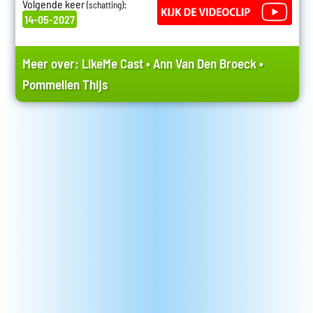
Volgende keer
:
(schatting)
14-05-2027
Meer over:
LikeMe Cast
•
Ann Van Den Broeck
•
Pommelien Thijs