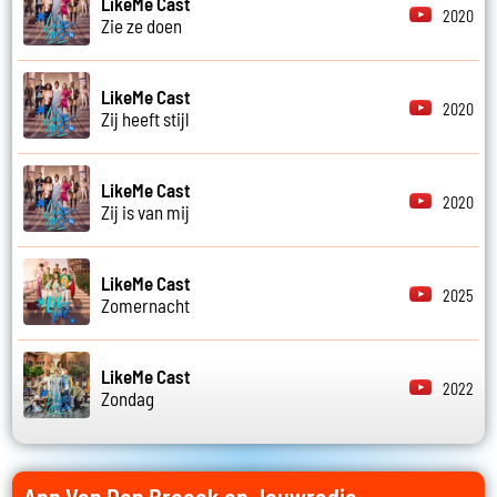
LikeMe Cast
2020
Zie ze doen
LikeMe Cast
2020
Zij heeft stijl
LikeMe Cast
2020
Zij is van mij
LikeMe Cast
2025
Zomernacht
LikeMe Cast
2022
Zondag