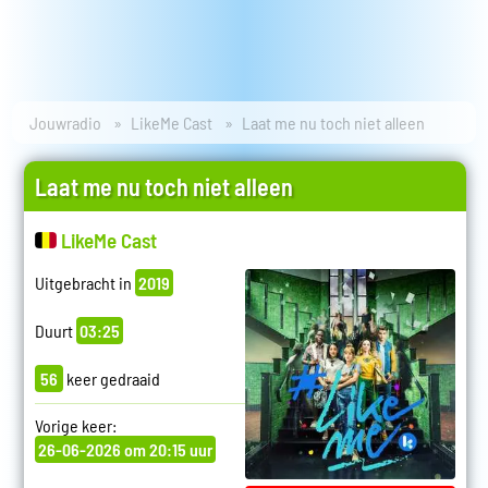
Jouwradio
LikeMe Cast
Laat me nu toch niet alleen
Laat me nu toch niet alleen
LikeMe Cast
Uitgebracht in
2019
Duurt
03:25
56
keer gedraaid
Vorige keer:
26-06-2026 om 20:15 uur