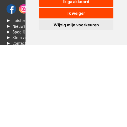
Ik ga akkoord
Ik weiger
► Luisteren naar Jouwradio
Wijzig mijn voorkeuren
► Nieuws
► Speellijst
► Stem voor de Dag top 3
► Contacteer ons
► Vaak gestelde vragen
► Livestream informatie
► Muziek opzoeken
► Vlaamse 100 Aller tijden
► De 50 beste van...
► Adverteren op Jouwradio
► Cookie voorkeuren wijzigen
► Privacyinformatie
Luister nu naar Jouwradio! De beste Nederlandstalige muziek
uit de lage landen hoor je hier al 20 jaar. In digitale kwaliteit op je
laptop, tablet of smartphone.