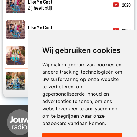
LikeMe Cast
2020
Zij heeft stijl
LikeMe Cast
2020
Zij is van mij
Wij gebruiken cookies
LikeMe Cast
2025
Zomernacht
Wij maken gebruik van cookies en
andere tracking-technologieën om
LikeMe Cast
uw surfervaring op onze website
2022
Zondag
te verbeteren, om
gepersonaliseerde inhoud en
advertenties te tonen, om ons
websiteverkeer te analyseren en
om te begrijpen waar onze
bezoekers vandaan komen.