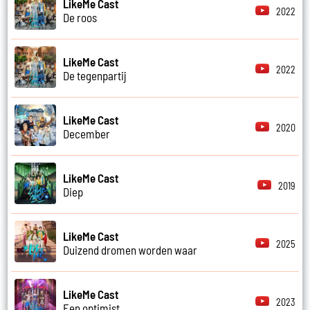
LikeMe Cast
2022
De roos
LikeMe Cast
2022
De tegenpartij
LikeMe Cast
2020
December
LikeMe Cast
2019
Diep
LikeMe Cast
2025
Duizend dromen worden waar
LikeMe Cast
2023
Een optimist