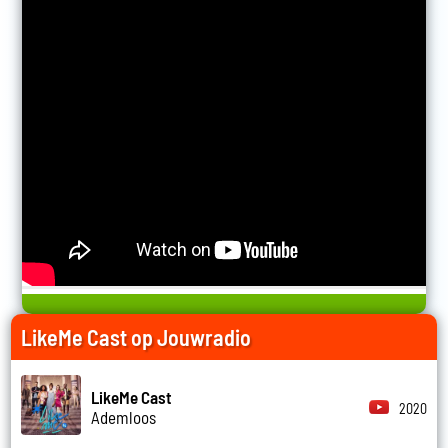
LikeMe Cast op Jouwradio
LikeMe Cast
2020
Ademloos