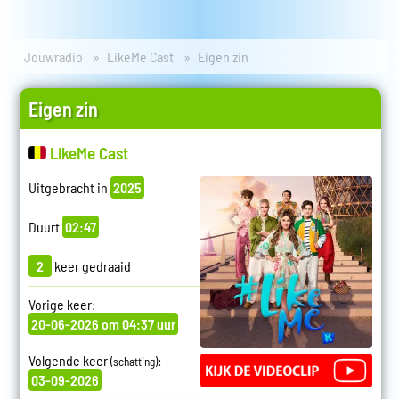
Jouwradio
LikeMe Cast
Eigen zin
Eigen zin
LikeMe Cast
Uitgebracht in
2025
Duurt
02:47
2
keer gedraaid
Vorige keer:
20-06-2026 om 04:37 uur
Volgende keer
:
(schatting)
03-09-2026