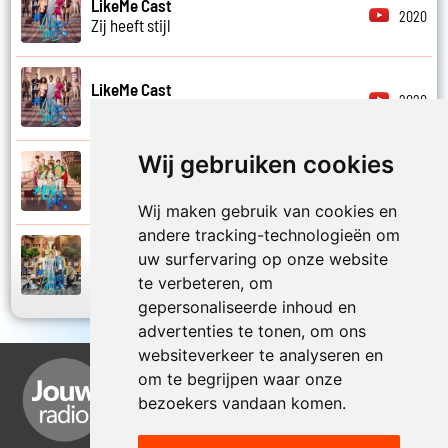
LikeMe Cast
2020
Zij heeft stijl
LikeMe Cast
2020
Zij is van mij
Wij gebruiken cookies
LikeMe Cast
2025
Zomernacht
Wij maken gebruik van cookies en
andere tracking-technologieën om
LikeMe Cast
uw surfervaring op onze website
2022
Zondag
te verbeteren, om
gepersonaliseerde inhoud en
advertenties te tonen, om ons
websiteverkeer te analyseren en
om te begrijpen waar onze
bezoekers vandaan komen.