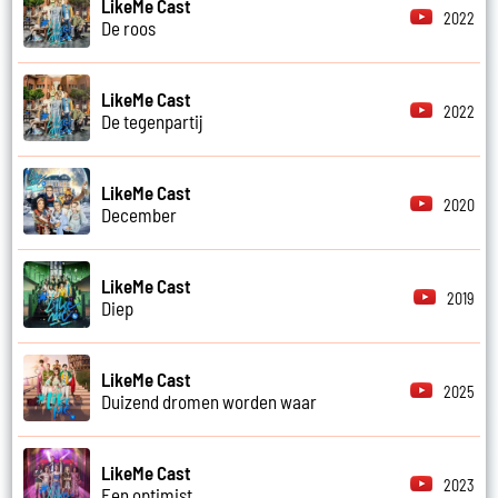
LikeMe Cast
2022
De roos
LikeMe Cast
2022
De tegenpartij
LikeMe Cast
2020
December
LikeMe Cast
2019
Diep
LikeMe Cast
2025
Duizend dromen worden waar
LikeMe Cast
2023
Een optimist