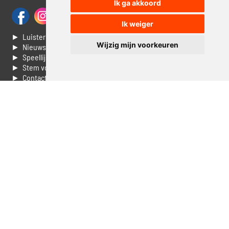
Ik ga akkoord
Ik weiger
► Luisteren naar Jouwradio
Wijzig mijn voorkeuren
► Nieuws
► Speellijst
► Stem voor de Dag top 3
► Contacteer ons
► Vaak gestelde vragen
► Livestream informatie
► Muziek opzoeken
► Vlaamse 100 Aller tijden
► De 50 beste van...
► Adverteren op Jouwradio
► Cookie voorkeuren wijzigen
► Privacyinformatie
Luister nu naar Jouwradio! De beste Nederlandstalige muziek
uit de lage landen hoor je hier al 20 jaar. In digitale kwaliteit op je
laptop, tablet of smartphone.