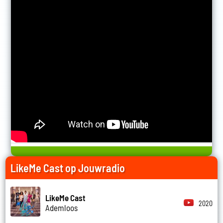
LikeMe Cast op Jouwradio
LikeMe Cast
2020
Ademloos