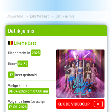
Jouwradio
LikeMe Cast
Dat ik je mis
Dat ik je mis
LikeMe Cast
Uitgebracht in
2023
Duurt
04:32
17
keer gedraaid
Vorige keer:
01-07-2026 om 07:00 uur
Volgende keer
:
(schatting)
17-09-2026