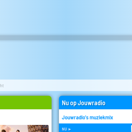
cht
Nu op Jouwradio
Jouwradio's muziekmix
nu
►