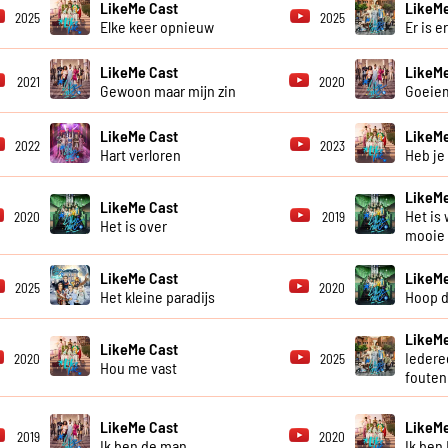
LikeMe Cast
LikeMe
2025
2025
Elke keer opnieuw
Er is e
LikeMe Cast
LikeMe
2021
2020
Gewoon maar mijn zin
Goeie
LikeMe Cast
LikeMe
2022
2023
Hart verloren
Heb je
LikeMe
LikeMe Cast
Het is 
2020
2019
Het is over
mooie
LikeMe Cast
LikeMe
2025
2020
Het kleine paradijs
Hoop d
LikeMe
LikeMe Cast
Iedere
2020
2025
Hou me vast
fouten
LikeMe Cast
LikeMe
2019
2020
Ik ben de man
Ik ben