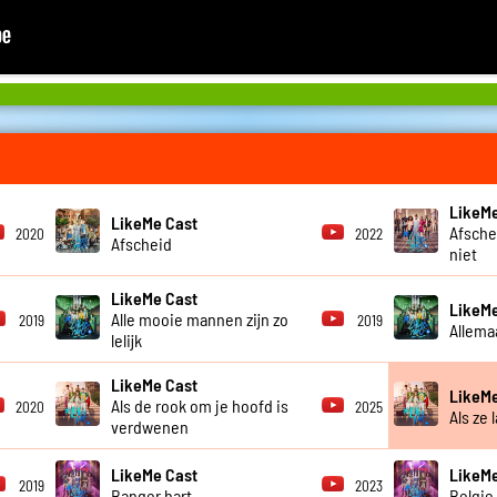
LikeMe
LikeMe Cast
Afsche
2020
2022
Afscheid
niet
LikeMe Cast
LikeMe
Alle mooie mannen zijn zo
2019
2019
Allema
lelijk
LikeMe Cast
LikeMe
Als de rook om je hoofd is
2020
2025
Als ze 
verdwenen
LikeMe Cast
LikeMe
2019
2023
Banger hart
Belgie