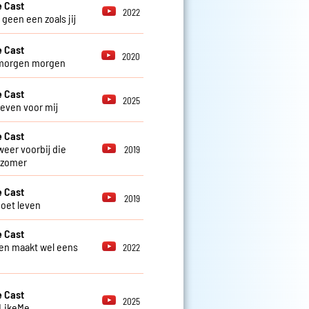
 Cast
2022
r geen een zoals jij
 Cast
2020
morgen morgen
 Cast
2025
 even voor mij
 Cast
weer voorbij die
2019
 zomer
 Cast
2019
oet leven
 Cast
en maakt wel eens
2022
 Cast
2025
 LikeMe