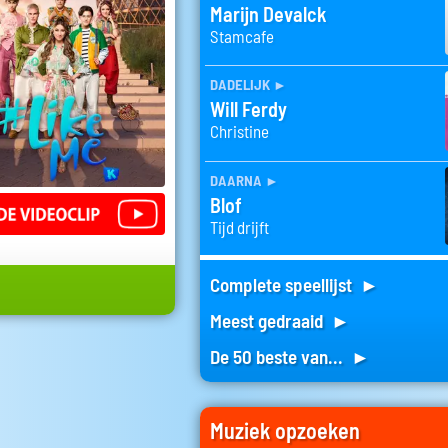
Marijn Devalck
Stamcafe
dadelijk
►
Will Ferdy
Christine
daarna
►
Blof
Tijd drijft
Complete speellijst ►
Meest gedraaid ►
De 50 beste van... ►
Muziek opzoeken