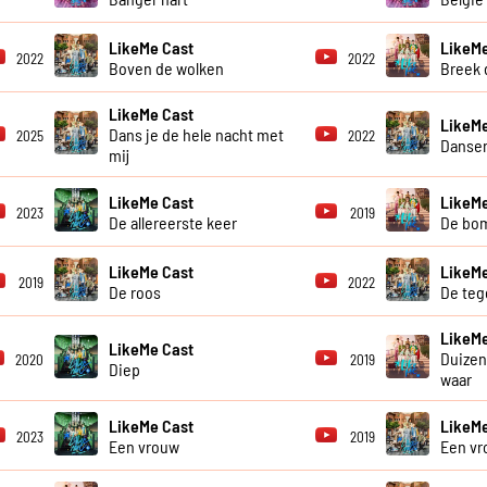
LikeMe Cast
LikeMe
2022
2022
Boven de wolken
Breek d
LikeMe Cast
LikeMe
Dans je de hele nacht met
2025
2022
Dansen
mij
LikeMe Cast
LikeMe
2023
2019
De allereerste keer
De bo
LikeMe Cast
LikeMe
2019
2022
De roos
De teg
LikeMe
LikeMe Cast
Duize
2020
2019
Diep
waar
LikeMe Cast
LikeMe
2023
2019
Een vrouw
Een vr