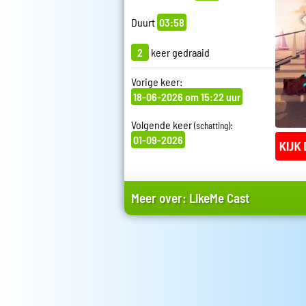
Duurt
03:58
2
keer gedraaid
Vorige keer:
18-06-2026 om 15:22 uur
Volgende keer
:
(schatting)
01-09-2026
Meer over:
LikeMe Cast