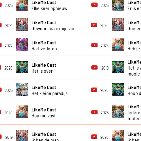
LikeMe Cast
LikeMe
2025
2025
Elke keer opnieuw
Er is e
LikeMe Cast
LikeMe
2021
2020
Gewoon maar mijn zin
Goeie
LikeMe Cast
LikeMe
2022
2023
Hart verloren
Heb je
LikeMe
LikeMe Cast
Het is 
2020
2019
Het is over
mooie
LikeMe Cast
LikeMe
2025
2020
Het kleine paradijs
Hoop d
LikeMe
LikeMe Cast
Iedere
2020
2025
Hou me vast
fouten
LikeMe Cast
LikeMe
2019
2020
Ik ben de man
Ik ben