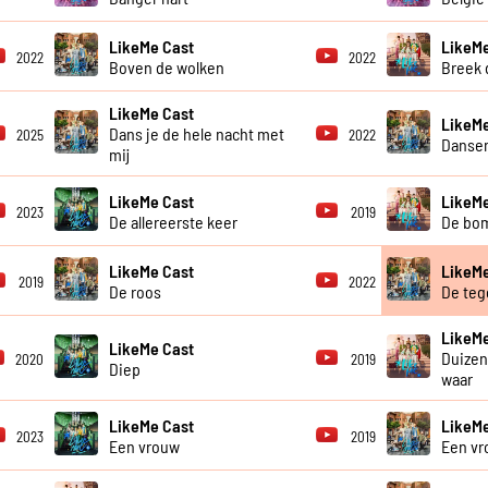
LikeMe Cast
LikeMe
2022
2022
Boven de wolken
Breek d
LikeMe Cast
LikeMe
Dans je de hele nacht met
2025
2022
Dansen
mij
LikeMe Cast
LikeMe
2023
2019
De allereerste keer
De bo
LikeMe Cast
LikeMe
2019
2022
De roos
De teg
LikeMe
LikeMe Cast
Duize
2020
2019
Diep
waar
LikeMe Cast
LikeMe
2023
2019
Een vrouw
Een vr