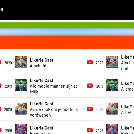
LikeMe
LikeMe Cast
Afsche
2020
2022
Afscheid
niet
LikeMe Cast
LikeMe
Alle mooie mannen zijn zo
2019
2019
Allema
lelijk
LikeMe Cast
LikeMe
Als de rook om je hoofd is
2020
2025
Als ze 
verdwenen
LikeMe Cast
LikeMe
2019
2023
Banger hart
Belgie