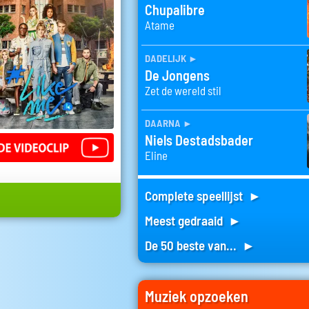
Chupalibre
Atame
dadelijk
►
De Jongens
Zet de wereld stil
daarna
►
Niels Destadsbader
Eline
Complete speellijst ►
Meest gedraaid ►
De 50 beste van... ►
Muziek opzoeken