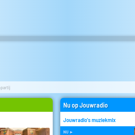
partij
Nu op Jouwradio
Jouwradio's muziekmix
nu
►