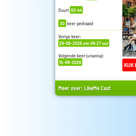
Duurt
03:44
30
keer gedraaid
Vorige keer:
29-06-2026 om 09:27 uur
Volgende keer
:
(schatting)
15-09-2026
Meer over:
LikeMe Cast