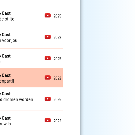
 Cast
2025
e stilte
 Cast
2022
 voor jou
 Cast
2025
m
 Cast
2022
enpartij
 Cast
nd dromen worden
2025
 Cast
2022
ouw is