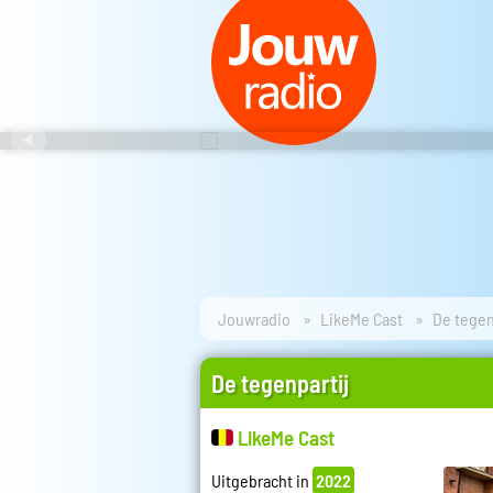
Jouwradio
LikeMe Cast
De tegen
De tegenpartij
LikeMe Cast
Uitgebracht in
2022