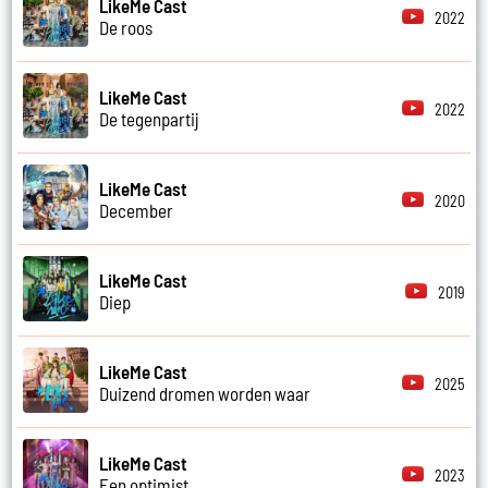
LikeMe Cast
2022
De roos
LikeMe Cast
2022
De tegenpartij
LikeMe Cast
2020
December
LikeMe Cast
2019
Diep
LikeMe Cast
2025
Duizend dromen worden waar
LikeMe Cast
2023
Een optimist