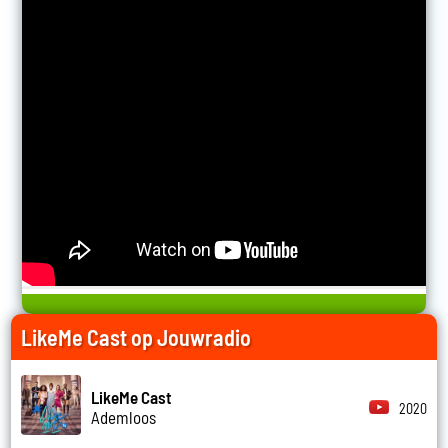
LikeMe Cast op Jouwradio
LikeMe Cast
2020
Ademloos