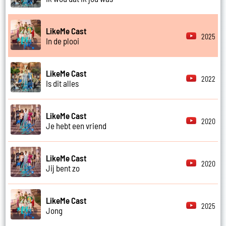
LikeMe Cast
2025
In de plooi
LikeMe Cast
2022
Is dit alles
LikeMe Cast
2020
Je hebt een vriend
LikeMe Cast
2020
Jij bent zo
LikeMe Cast
2025
Jong