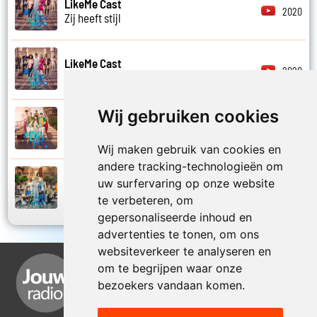
LikeMe Cast
2020
Zij heeft stijl
LikeMe Cast
2020
Zij is van mij
Wij gebruiken cookies
LikeMe Cast
2025
Zomernacht
Wij maken gebruik van cookies en
andere tracking-technologieën om
LikeMe Cast
uw surfervaring op onze website
2022
Zondag
te verbeteren, om
gepersonaliseerde inhoud en
advertenties te tonen, om ons
websiteverkeer te analyseren en
om te begrijpen waar onze
bezoekers vandaan komen.