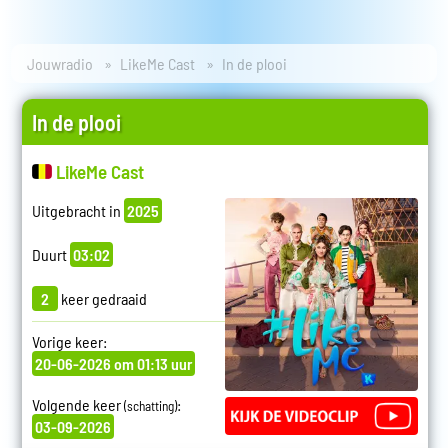
Jouwradio
LikeMe Cast
In de plooi
In de plooi
LikeMe Cast
Uitgebracht in
2025
Duurt
03:02
2
keer gedraaid
Vorige keer:
20-06-2026 om 01:13 uur
Volgende keer
:
(schatting)
03-09-2026