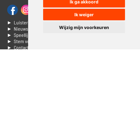
Ik ga akkoord
Ik weiger
► Luisteren naar Jouwradio
Wijzig mijn voorkeuren
► Nieuws
► Speellijst
► Stem voor de Dag top 3
► Contacteer ons
► Vaak gestelde vragen
► Livestream informatie
► Muziek opzoeken
► Vlaamse 100 Aller tijden
► De 50 beste van...
► Adverteren op Jouwradio
► Cookie voorkeuren wijzigen
► Privacyinformatie
Luister nu naar Jouwradio! De beste Nederlandstalige muziek
uit de lage landen hoor je hier al 20 jaar. In digitale kwaliteit op je
laptop, tablet of smartphone.