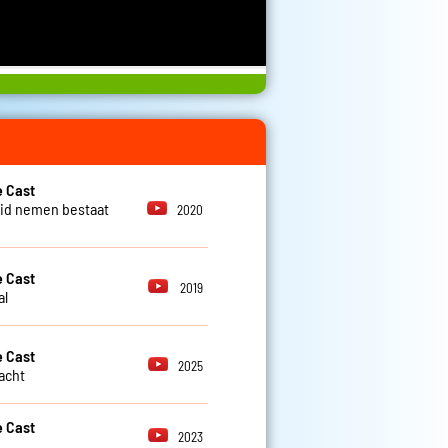
 Cast
id nemen bestaat
2020
 Cast
2019
al
 Cast
2025
lacht
 Cast
2023