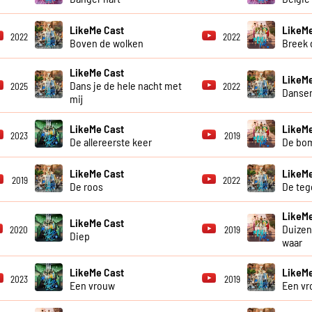
LikeMe Cast
LikeMe
2022
2022
Boven de wolken
Breek d
LikeMe Cast
LikeMe
Dans je de hele nacht met
2025
2022
Dansen
mij
LikeMe Cast
LikeMe
2023
2019
De allereerste keer
De bo
LikeMe Cast
LikeMe
2019
2022
De roos
De teg
LikeMe
LikeMe Cast
Duize
2020
2019
Diep
waar
LikeMe Cast
LikeMe
2023
2019
Een vrouw
Een vr