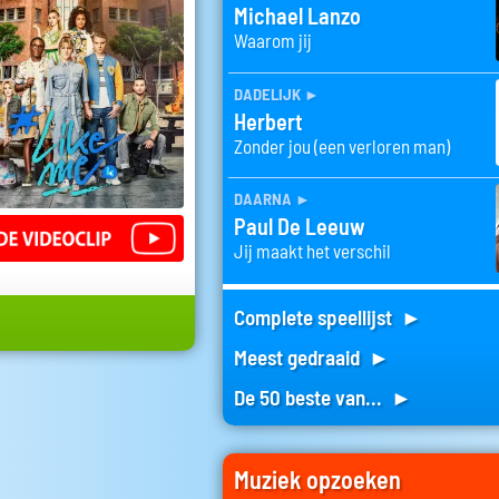
Michael Lanzo
Waarom jij
dadelijk
►
Herbert
Zonder jou (een verloren man)
daarna
►
Paul De Leeuw
Jij maakt het verschil
Complete speellijst ►
Meest gedraaid ►
De 50 beste van... ►
Muziek opzoeken