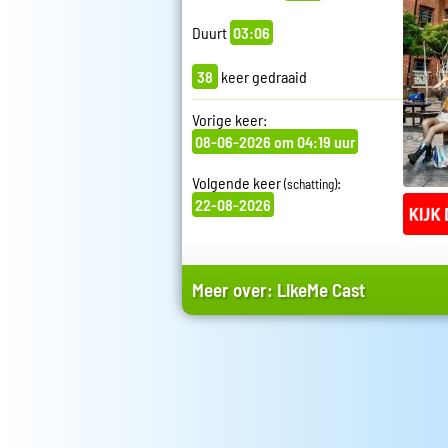
Duurt
03:06
38
keer gedraaid
Vorige keer:
08-06-2026 om 04:19 uur
Volgende keer
:
(schatting)
22-08-2026
Meer over:
LikeMe Cast