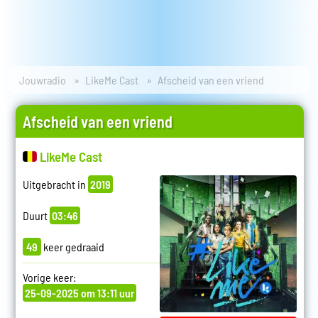
Jouwradio
LikeMe Cast
Afscheid van een vriend
Afscheid van een vriend
LikeMe Cast
Uitgebracht in
2019
Duurt
03:46
49
keer gedraaid
Vorige keer:
25-09-2025 om 13:11 uur