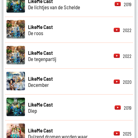
LikeMe Cast
2019
De lichtjes van de Schelde
LikeMe Cast
2022
De roos
LikeMe Cast
2022
De tegenpartij
LikeMe Cast
2020
December
LikeMe Cast
2019
Diep
LikeMe Cast
2025
Duizend dromen worden waar