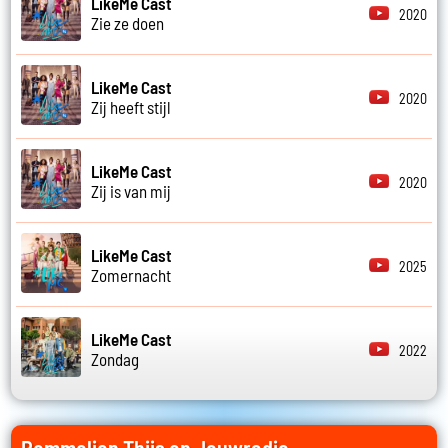
LikeMe Cast
2020
Zie ze doen
LikeMe Cast
2020
Zij heeft stijl
LikeMe Cast
2020
Zij is van mij
LikeMe Cast
2025
Zomernacht
LikeMe Cast
2022
Zondag