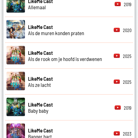
LikeMe Cast
2019
Allemaal
LikeMe Cast
2020
Als de muren konden praten
LikeMe Cast
2025
Als de rook om je hoofd is verdwenen
LikeMe Cast
2025
Als ze lacht
LikeMe Cast
2019
Baby baby
LikeMe Cast
2023
Banger hart