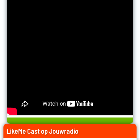
LikeMe Cast op Jouwradio