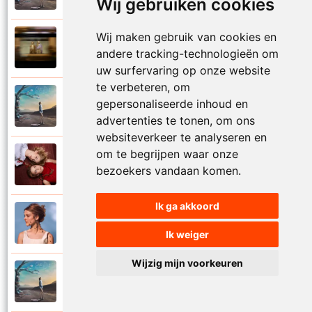
Wij gebruiken cookies
Wij maken gebruik van cookies en
Pommelien Thijs en Kaat Thijs
2023
andere tracking-technologieën om
Kleine tornado
uw surfervaring op onze website
te verbeteren, om
Pommelien Thijs
gepersonaliseerde inhoud en
2025
Koning minimaliseren
advertenties te tonen, om ons
websiteverkeer te analyseren en
om te begrijpen waar onze
Pommelien Thijs
2023
bezoekers vandaan komen.
Medeplichtig
Ik ga akkoord
Pommelien Thijs
2021
Meisjes van honing
Ik weiger
Wijzig mijn voorkeuren
Pommelien Thijs
2025
Niemand is bijzonder