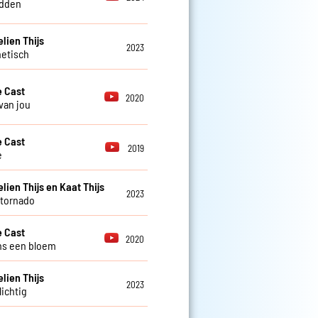
idden
ien Thijs
2023
etisch
 Cast
2020
 van jou
 Cast
2019
e
ien Thijs en Kaat Thijs
2023
 tornado
 Cast
2020
ns een bloem
ien Thijs
2023
ichtig