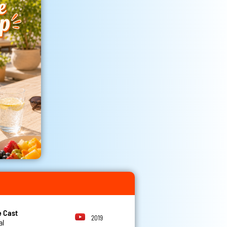
 Cast
2019
al