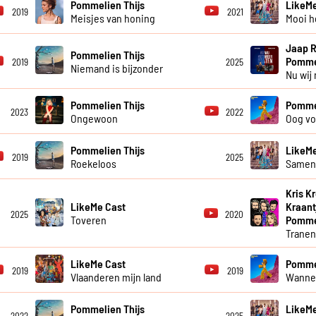
Pommelien Thijs
LikeMe
2019
2021
Meisjes van honing
Mooi h
Jaap 
Pommelien Thijs
Pommel
2019
2025
Niemand is bijzonder
Nu wij
Pommelien Thijs
Pommel
2023
2022
Ongewoon
Oog vo
Pommelien Thijs
LikeMe
2019
2025
Roekeloos
Samen 
Kris K
LikeMe Cast
Kraant
2025
2020
Toveren
Pommel
Trane
LikeMe Cast
Pommel
2019
2019
Vlaanderen mijn land
Wanne
Pommelien Thijs
LikeMe