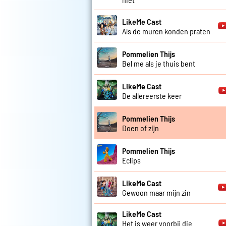
LikeMe Cast
Als de muren konden praten
Pommelien Thijs
Bel me als je thuis bent
LikeMe Cast
De allereerste keer
Pommelien Thijs
Doen of zijn
Pommelien Thijs
Eclips
LikeMe Cast
Gewoon maar mijn zin
LikeMe Cast
Het is weer voorbij die