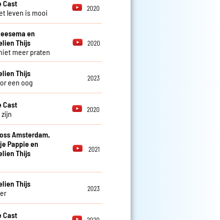
 Cast
2020
et leven is mooi
Reesema en
ien Thijs
2020
 niet meer praten
ien Thijs
2023
or een oog
 Cast
2020
zijn
ross Amsterdam,
je Pappie en
2021
ien Thijs
n
ien Thijs
2023
er
 Cast