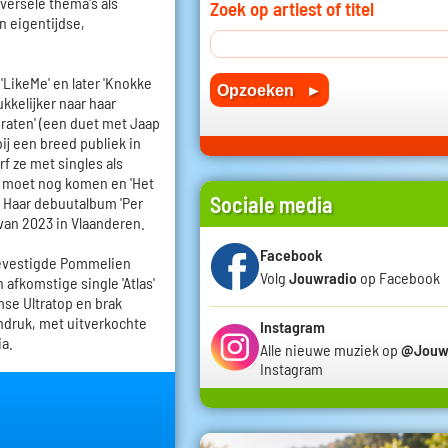
versele thema's als
Zoek op artiest of titel
en eigentijdse,
'LikeMe' en later 'Knokke
kkelijker naar haar
praten' (een duet met Jaap
j een breed publiek in
f ze met singles als
te moet nog komen en 'Het
Sociale media
. Haar debuutalbum 'Per
van 2023 in Vlaanderen.
Facebook
bevestigde Pommelien
Volg
Jouwradio
op Facebook
afkomstige single 'Atlas'
se Ultratop en brak
ndruk, met uitverkochte
Instagram
ia.
Alle nieuwe muziek op
@Jouw
Instagram