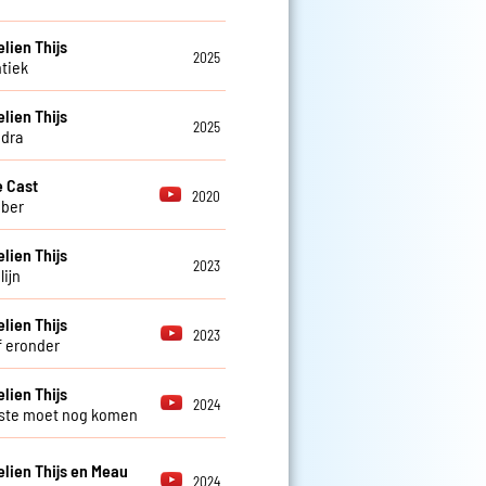
ien Thijs
2025
tiek
ien Thijs
2025
dra
 Cast
2020
ber
ien Thijs
2023
lijn
ien Thijs
2023
f eronder
ien Thijs
2024
ste moet nog komen
ien Thijs en Meau
2024