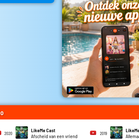
io
LikeMe Cast
LikeMe
2020
2019
Afscheid van een vriend
Allema