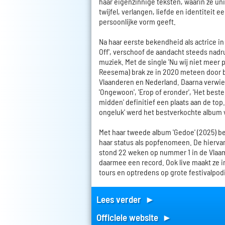
haar eigenzinnige teksten, waarin ze uni
twijfel, verlangen, liefde en identiteit e
persoonlijke vorm geeft.
Na haar eerste bekendheid als actrice in 
Off', verschoof de aandacht steeds nadru
muziek. Met de single 'Nu wij niet meer 
Reesema) brak ze in 2020 meteen door bi
Vlaanderen en Nederland. Daarna verwier
'Ongewoon', 'Erop of eronder', 'Het bes
midden' definitief een plaats aan de top
ongeluk' werd het bestverkochte album 
Met haar tweede album 'Gedoe' (2025) 
haar status als popfenomeen. De hiervan 
stond 22 weken op nummer 1 in de Vlaam
daarmee een record. Ook live maakt ze i
tours en optredens op grote festivalpod
Lees verder ►
Officiele website ►