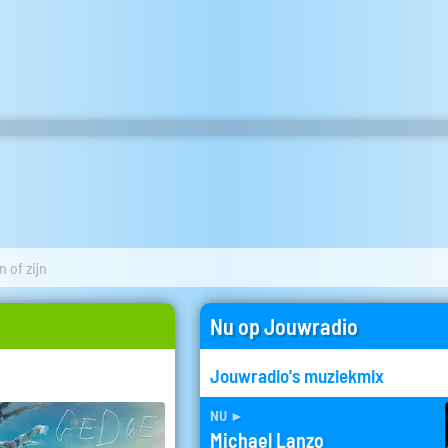
 of zijn
Nu op Jouwradio
Jouwradio's muziekmix
nu
►
Michael Lanzo