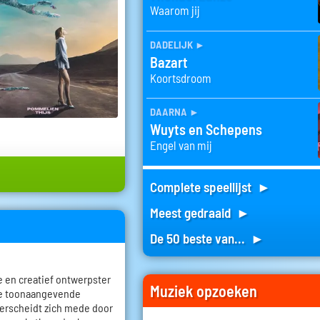
Waarom jij
dadelijk
►
Bazart
Koortsdroom
daarna
►
Wuyts en Schepens
Engel van mij
Complete speellijst ►
Meest gedraaid ►
De 50 beste van... ►
e en creatief ontwerpster
Muziek opzoeken
n de toonaangevende
derscheidt zich mede door