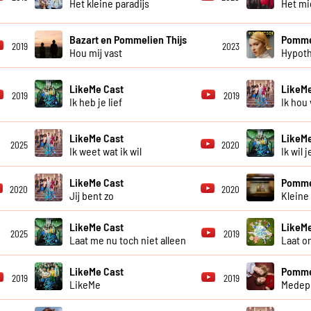
Het kleine paradijs
Het m
Bazart en Pommelien Thijs
Pommel
2019
2023
Hou mij vast
Hypoth
LikeMe Cast
LikeMe
2019
2019
Ik heb je lief
Ik hou
LikeMe Cast
LikeMe
2025
2020
Ik weet wat ik wil
Ik wil j
LikeMe Cast
Pommel
2020
2020
Jij bent zo
Kleine
LikeMe Cast
LikeMe
2025
2019
Laat me nu toch niet alleen
Laat o
LikeMe Cast
Pommel
2019
2019
LikeMe
Medepl