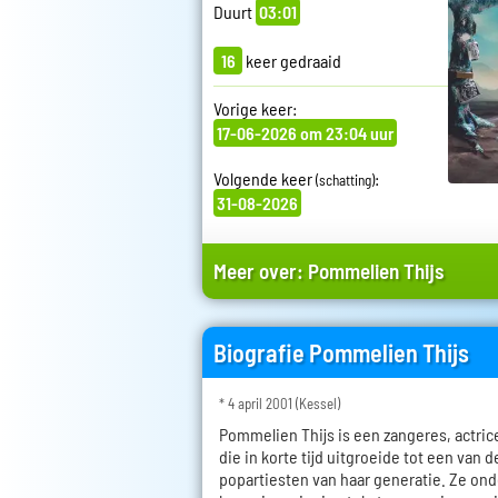
Duurt
03:01
16
keer gedraaid
Vorige keer:
17-06-2026 om 23:04 uur
Volgende keer
:
(schatting)
31-08-2026
Meer over:
Pommelien Thijs
Biografie Pommelien Thijs
* 4 april 2001 (Kessel)
Pommelien Thijs is een zangeres, actric
die in korte tijd uitgroeide tot een va
popartiesten van haar generatie. Ze on