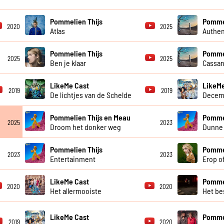
Pommelien Thijs
Pommel
2020
2025
Atlas
Authen
Pommelien Thijs
Pommel
2025
2025
Ben je klaar
Cassan
LikeMe Cast
LikeMe
2019
2019
De lichtjes van de Schelde
Decem
Pommelien Thijs en Meau
Pommel
2025
2023
Droom het donker weg
Dunne 
Pommelien Thijs
Pommel
2023
2023
Entertainment
Erop o
LikeMe Cast
Pommel
2020
2020
Het allermooiste
Het be
LikeMe Cast
Pommel
2019
2020