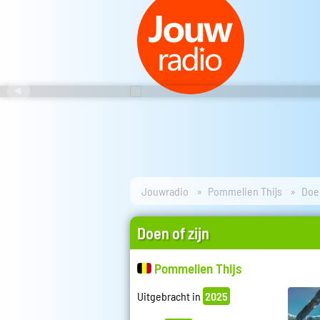
Jouwradio
Pommelien Thijs
Doen
Doen of zijn
Pommelien Thijs
Uitgebracht in
2025