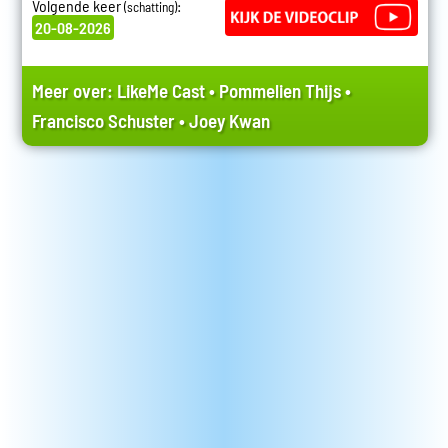
Volgende keer
:
(schatting)
20-08-2026
Meer over:
LikeMe Cast
•
Pommelien Thijs
•
Francisco Schuster
•
Joey Kwan