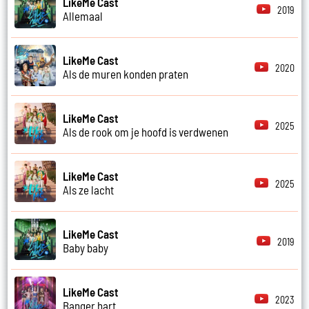
LikeMe Cast
2019
Allemaal
LikeMe Cast
2020
Als de muren konden praten
LikeMe Cast
2025
Als de rook om je hoofd is verdwenen
LikeMe Cast
2025
Als ze lacht
LikeMe Cast
2019
Baby baby
LikeMe Cast
2023
Banger hart