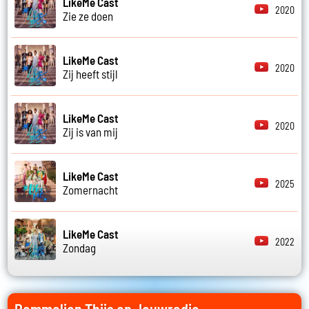
LikeMe Cast
2020
Zie ze doen
LikeMe Cast
2020
Zij heeft stijl
LikeMe Cast
2020
Zij is van mij
LikeMe Cast
2025
Zomernacht
LikeMe Cast
2022
Zondag