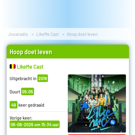
Jouwradio
LikeMe Cast
Hoop doet leven
Hoop doet leven
LikeMe Cast
Uitgebracht in
2019
Duurt
05:05
49
keer gedraaid
Vorige keer:
06-06-2026 om 15:34 uur