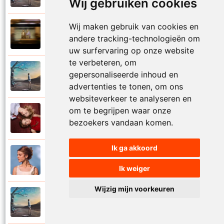
Wij gebruiken cookies
Wij maken gebruik van cookies en
Pommelien Thijs en Kaat Thijs
2023
andere tracking-technologieën om
Kleine tornado
uw surfervaring op onze website
te verbeteren, om
Pommelien Thijs
gepersonaliseerde inhoud en
2025
Koning minimaliseren
advertenties te tonen, om ons
websiteverkeer te analyseren en
om te begrijpen waar onze
Pommelien Thijs
2023
bezoekers vandaan komen.
Medeplichtig
Ik ga akkoord
Pommelien Thijs
2021
Meisjes van honing
Ik weiger
Wijzig mijn voorkeuren
Pommelien Thijs
2025
Niemand is bijzonder