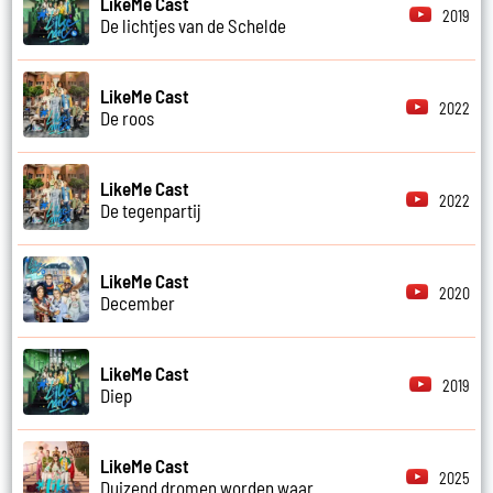
LikeMe Cast
2019
De lichtjes van de Schelde
LikeMe Cast
2022
De roos
LikeMe Cast
2022
De tegenpartij
LikeMe Cast
2020
December
LikeMe Cast
2019
Diep
LikeMe Cast
2025
Duizend dromen worden waar