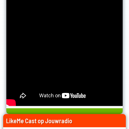
LikeMe Cast op Jouwradio