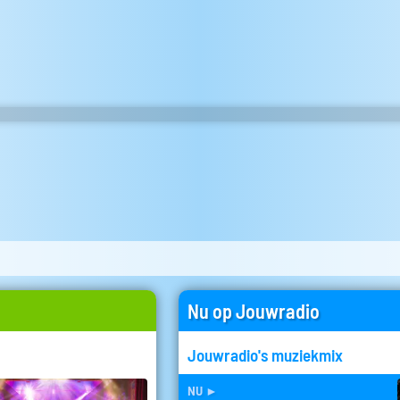
Nu op Jouwradio
Jouwradio's muziekmix
nu
►