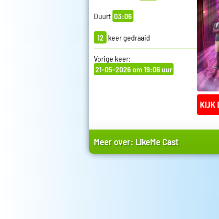
Duurt
03:06
12
keer gedraaid
Vorige keer:
21-05-2026 om 19:06 uur
Meer over:
LikeMe Cast