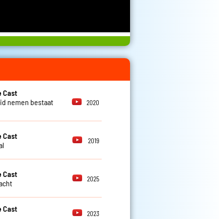
 Cast
id nemen bestaat
2020
 Cast
2019
al
 Cast
2025
lacht
 Cast
2023