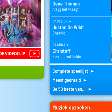
Gene Thomas
Als jij het vraagt
dadelijk
►
Justen De Wildt
Cheerio
daarna
►
Christoff
Een dag vol liefde
Complete speellijst ►
Meest gedraaid ►
De 50 beste van... ►
Muziek opzoeken