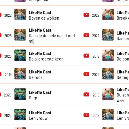
LikeMe Cast
LikeMe
2022
2022
Boven de wolken
Breek d
LikeMe Cast
LikeMe
Dans je de hele nacht met
2025
2022
Dansen
mij
LikeMe Cast
LikeMe
2023
2019
De allereerste keer
De bo
LikeMe Cast
LikeMe
2019
2022
De roos
De teg
LikeMe
LikeMe Cast
Duize
2020
2019
Diep
waar
LikeMe Cast
LikeMe
2023
2019
Een vrouw
Een vr