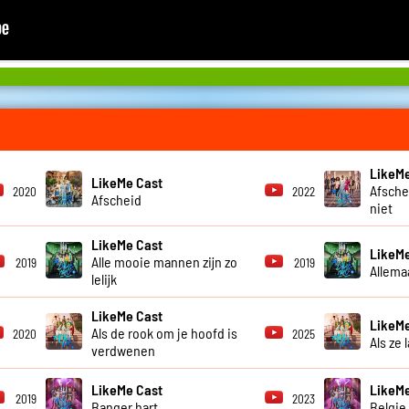
LikeMe
LikeMe Cast
Afsche
2020
2022
Afscheid
niet
LikeMe Cast
LikeMe
Alle mooie mannen zijn zo
2019
2019
Allema
lelijk
LikeMe Cast
LikeMe
Als de rook om je hoofd is
2020
2025
Als ze 
verdwenen
LikeMe Cast
LikeMe
2019
2023
Banger hart
Belgie