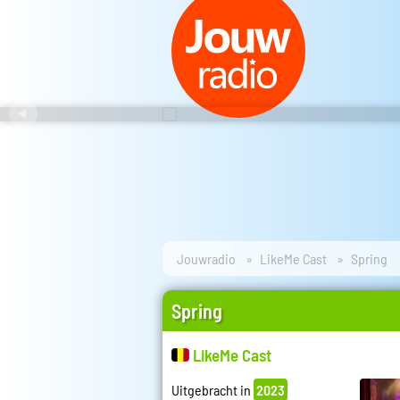
Jouwradio
LikeMe Cast
Spring
Spring
LikeMe Cast
Uitgebracht in
2023