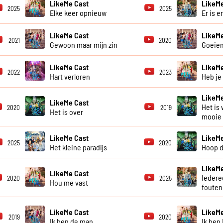
LikeMe Cast
LikeMe
2025
2025
Elke keer opnieuw
Er is e
LikeMe Cast
LikeMe
2021
2020
Gewoon maar mijn zin
Goeie
LikeMe Cast
LikeMe
2022
2023
Hart verloren
Heb je
LikeMe
LikeMe Cast
Het is 
2020
2019
Het is over
mooie
LikeMe Cast
LikeMe
2025
2020
Het kleine paradijs
Hoop d
LikeMe
LikeMe Cast
Iedere
2020
2025
Hou me vast
fouten
LikeMe Cast
LikeMe
2019
2020
Ik ben de man
Ik ben