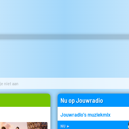
je niet aan
Nu op Jouwradio
Jouwradio's muziekmix
nu
►