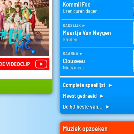
Kommil Foo
Uren duren dagen
dadelijk
►
Maartje Van Neygen
Stralen
daarna
►
Clouseau
Niets meer
Complete speellijst ►
Meest gedraaid ►
De 50 beste van... ►
Muziek opzoeken