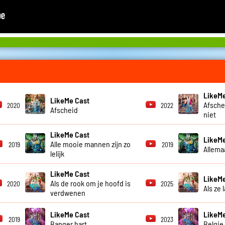
LikeMe
LikeMe Cast
Afsche
2020
2022
Afscheid
niet
LikeMe Cast
LikeMe
Alle mooie mannen zijn zo
2019
2019
Allema
lelijk
LikeMe Cast
LikeMe
Als de rook om je hoofd is
2020
2025
Als ze 
verdwenen
LikeMe Cast
LikeMe
2019
2023
Banger hart
Belgie