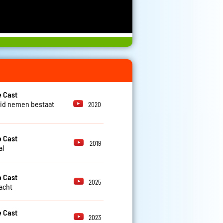
 Cast
id nemen bestaat
2020
 Cast
2019
al
 Cast
2025
lacht
 Cast
2023