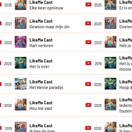
LikeMe Cast
LikeMe
2025
2025
Elke keer opnieuw
Er is e
LikeMe Cast
LikeMe
2021
2020
Gewoon maar mijn zin
Goeie
LikeMe Cast
LikeMe
2022
2023
Hart verloren
Heb je
LikeMe
LikeMe Cast
Het is 
2020
2019
Het is over
mooie
LikeMe Cast
LikeMe
2025
2020
Het kleine paradijs
Hoop d
LikeMe
LikeMe Cast
Iedere
2020
2025
Hou me vast
fouten
LikeMe Cast
LikeMe
2019
2020
Ik ben de man
Ik ben