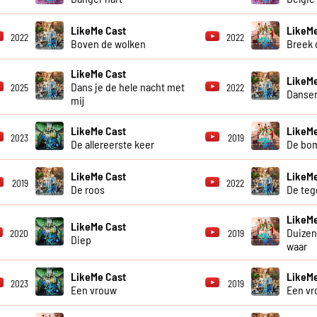
LikeMe Cast
LikeMe
2022
2022
Boven de wolken
Breek d
LikeMe Cast
LikeMe
Dans je de hele nacht met
2025
2022
Dansen
mij
LikeMe Cast
LikeMe
2023
2019
De allereerste keer
De bo
LikeMe Cast
LikeMe
2019
2022
De roos
De teg
LikeMe
LikeMe Cast
Duize
2020
2019
Diep
waar
LikeMe Cast
LikeMe
2023
2019
Een vrouw
Een vr