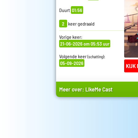
Duurt
01:56
2
keer gedraaid
Vorige keer:
21-06-2026 om 05:53 uur
Volgende keer
:
(schatting)
05-09-2026
Meer over:
LikeMe Cast