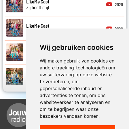
LikeMe Cast
2020
Zij heeft stijl
LikeMe Cast
2020
Zij is van mij
Wij gebruiken cookies
LikeMe Cast
2025
Zomernacht
Wij maken gebruik van cookies en
andere tracking-technologieën om
LikeMe Cast
uw surfervaring op onze website
2022
Zondag
te verbeteren, om
gepersonaliseerde inhoud en
advertenties te tonen, om ons
websiteverkeer te analyseren en
om te begrijpen waar onze
bezoekers vandaan komen.