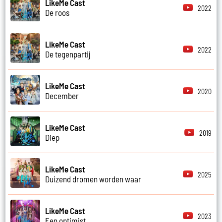
LikeMe Cast
2022
De roos
LikeMe Cast
2022
De tegenpartij
LikeMe Cast
2020
December
LikeMe Cast
2019
Diep
LikeMe Cast
2025
Duizend dromen worden waar
LikeMe Cast
2023
Een optimist