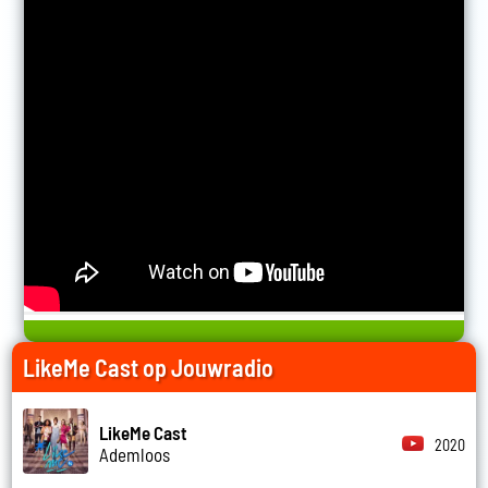
LikeMe Cast op Jouwradio
LikeMe Cast
2020
Ademloos