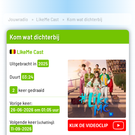
Jouwradio
LikeMe Cast
Kom wat dichterbij
Kom wat dichterbij
LikeMe Cast
Uitgebracht in
2025
Duurt
03:24
2
keer gedraaid
Vorige keer:
26-06-2026 om 01:05 uur
Volgende keer
:
(schatting)
11-09-2026