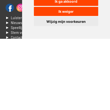
Ik ga akkoord
Ik weiger
► Luisteren naar Jouwradio
Wijzig mijn voorkeuren
► Nieuws
► Speellijst
► Stem voor de Dag top 3
► Contacteer ons
► Vaak gestelde vragen
► Livestream informatie
► Muziek opzoeken
► Vlaamse 100 Aller tijden
► De 50 beste van...
► Adverteren op Jouwradio
► Cookie voorkeuren wijzigen
► Privacyinformatie
Luister nu naar Jouwradio! De beste Nederlandstalige muziek
uit de lage landen hoor je hier al 20 jaar. In digitale kwaliteit op je
laptop, tablet of smartphone.