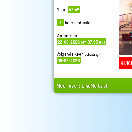
Duurt
02:45
2
keer gedraaid
Vorige keer:
22-06-2026 om 07:33 uur
Volgende keer
:
(schatting)
06-09-2026
Meer over:
LikeMe Cast