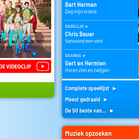
Bart Herman
Dag mijn vriend
dadelijk
►
Chris Bauer
Vanavond een vent
daarna
►
Gert en Hermien
Horen zien en zwijgen
Complete speellijst ►
Meest gedraaid ►
De 50 beste van... ►
Muziek opzoeken