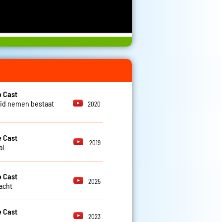
 Cast
id nemen bestaat
2020
 Cast
2019
al
 Cast
2025
lacht
 Cast
2023