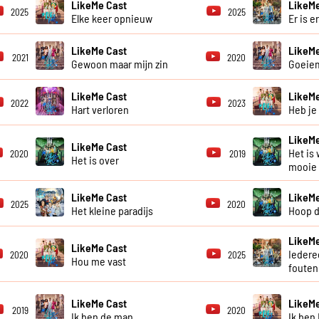
LikeMe Cast
LikeMe
2025
2025
Elke keer opnieuw
Er is e
LikeMe Cast
LikeMe
2021
2020
Gewoon maar mijn zin
Goeie
LikeMe Cast
LikeMe
2022
2023
Hart verloren
Heb je
LikeMe
LikeMe Cast
Het is 
2020
2019
Het is over
mooie
LikeMe Cast
LikeMe
2025
2020
Het kleine paradijs
Hoop d
LikeMe
LikeMe Cast
Iedere
2020
2025
Hou me vast
fouten
LikeMe Cast
LikeMe
2019
2020
Ik ben de man
Ik ben