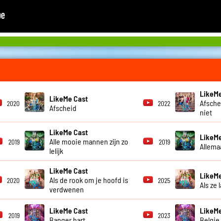
LikeMe
LikeMe Cast
Afsche
2020
2022
Afscheid
niet
LikeMe Cast
LikeMe
Alle mooie mannen zijn zo
2019
2019
Allema
lelijk
LikeMe Cast
LikeMe
Als de rook om je hoofd is
2020
2025
Als ze 
verdwenen
LikeMe Cast
LikeMe
2019
2023
Banger hart
Belgie