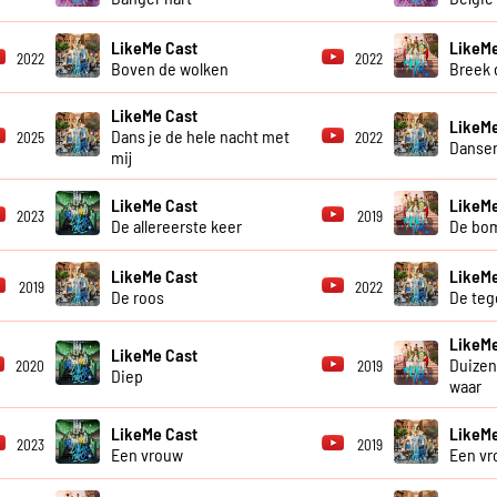
LikeMe Cast
LikeMe
2022
2022
Boven de wolken
Breek d
LikeMe Cast
LikeMe
Dans je de hele nacht met
2025
2022
Dansen
mij
LikeMe Cast
LikeMe
2023
2019
De allereerste keer
De bo
LikeMe Cast
LikeMe
2019
2022
De roos
De teg
LikeMe
LikeMe Cast
Duize
2020
2019
Diep
waar
LikeMe Cast
LikeMe
2023
2019
Een vrouw
Een vr