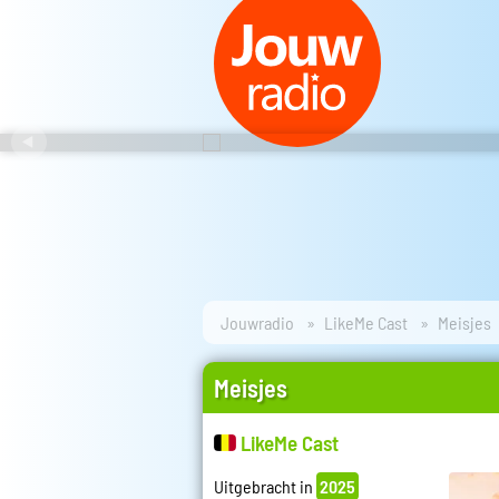
Jouwradio
LikeMe Cast
Meisjes
Meisjes
LikeMe Cast
Uitgebracht in
2025