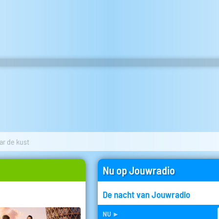
ar de kust
Nu op Jouwradio
De nacht van Jouwradio
nu
►