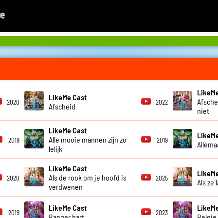
LikeMe
LikeMe Cast
Afsche
2020
2022
Afscheid
niet
LikeMe Cast
LikeMe
Alle mooie mannen zijn zo
2019
2019
Allema
lelijk
LikeMe Cast
LikeMe
Als de rook om je hoofd is
2020
2025
Als ze 
verdwenen
LikeMe Cast
LikeMe
2019
2023
Banger hart
Belgie