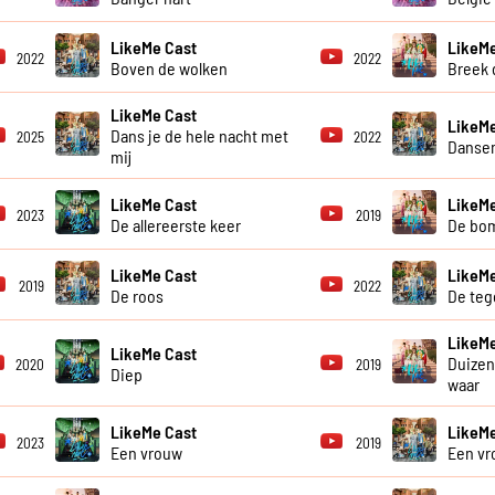
LikeMe Cast
LikeMe
2022
2022
Boven de wolken
Breek d
LikeMe Cast
LikeMe
Dans je de hele nacht met
2025
2022
Dansen
mij
LikeMe Cast
LikeMe
2023
2019
De allereerste keer
De bo
LikeMe Cast
LikeMe
2019
2022
De roos
De teg
LikeMe
LikeMe Cast
Duize
2020
2019
Diep
waar
LikeMe Cast
LikeMe
2023
2019
Een vrouw
Een vr