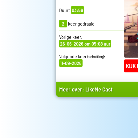
Duurt
03:56
2
keer gedraaid
Vorige keer:
26-06-2026 om 05:08 uur
Volgende keer
:
(schatting)
11-09-2026
Meer over:
LikeMe Cast