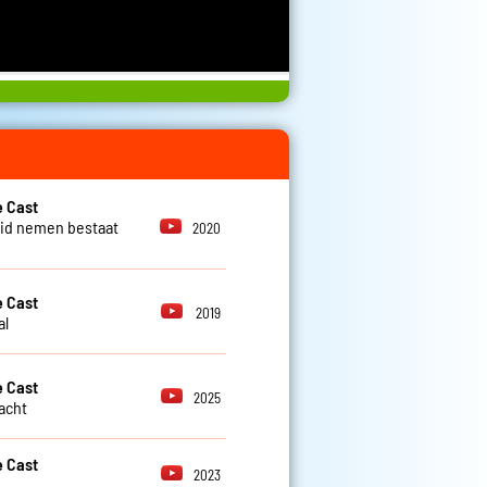
 Cast
id nemen bestaat
2020
 Cast
2019
al
 Cast
2025
lacht
 Cast
2023