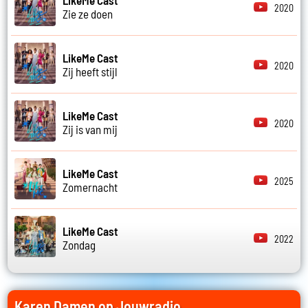
2020
Zie ze doen
LikeMe Cast
2020
Zij heeft stijl
LikeMe Cast
2020
Zij is van mij
LikeMe Cast
2025
Zomernacht
LikeMe Cast
2022
Zondag
Karen Damen op Jouwradio