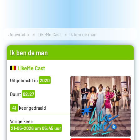
Jouwradio
LikeMe Cast
Ik ben de man
Ik ben de man
LikeMe Cast
Uitgebracht in
2020
Duurt
02:27
41
keer gedraaid
Vorige keer:
21-05-2026 om 05:45 uur