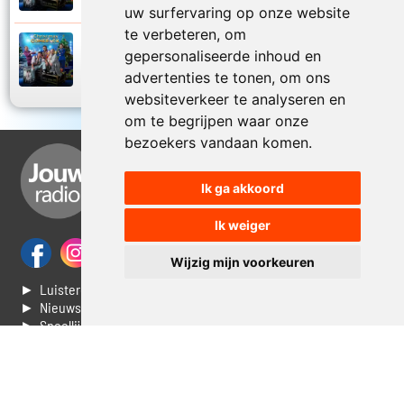
uw surfervaring op onze website
te verbeteren, om
Sven De Ridder, Ivan Pecnik en Gunther
gepersonaliseerde inhoud en
Levi
2024
advertenties te tonen, om ons
Mieke hou u vast
websiteverkeer te analyseren en
om te begrijpen waar onze
bezoekers vandaan komen.
Ik ga akkoord
Ik weiger
Wijzig mijn voorkeuren
► Luisteren naar Jouwradio
► Nieuws
► Speellijst
► Stem voor de Dag top 3
► Contacteer ons
► Vaak gestelde vragen