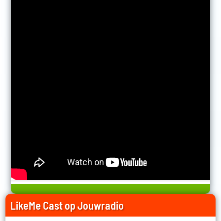
LikeMe Cast op Jouwradio