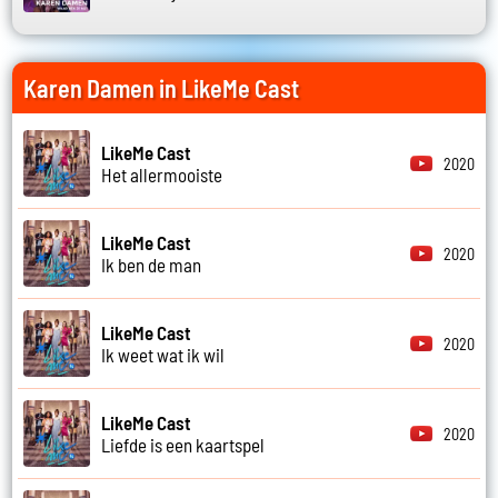
Karen Damen in LikeMe Cast
LikeMe Cast
2020
Het allermooiste
LikeMe Cast
2020
Ik ben de man
LikeMe Cast
2020
Ik weet wat ik wil
LikeMe Cast
2020
Liefde is een kaartspel