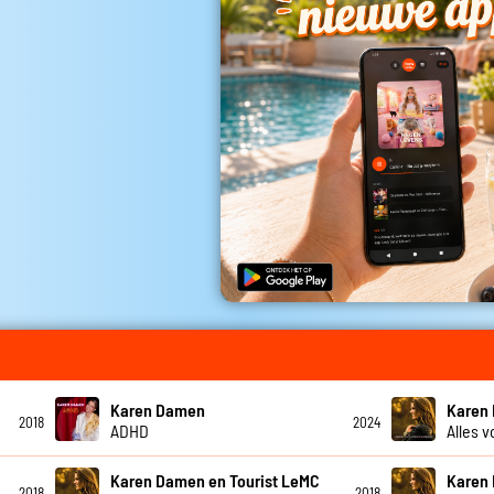
Karen Damen
Karen
2018
2024
ADHD
Alles v
Karen Damen en Tourist LeMC
Karen
2018
2018