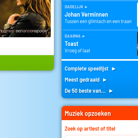
dadelijk
►
Johan Verminnen
Tussen een glimlach en een traan
daarna
►
Toast
Vroeg of laat
Complete speellijst ►
Meest gedraaid ►
De 50 beste van... ►
Muziek opzoeken
Zoek op artiest of titel