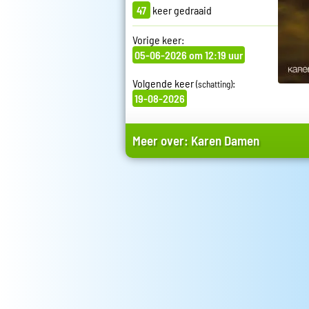
47
keer gedraaid
Vorige keer:
05-06-2026 om 12:19 uur
Volgende keer
:
(schatting)
19-08-2026
Meer over:
Karen Damen