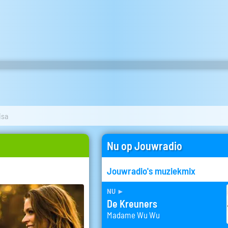
isa
Nu op Jouwradio
Jouwradio's muziekmix
nu
►
De Kreuners
Madame Wu Wu