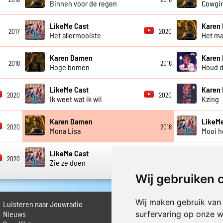
Binnen voor de regen
Cowgir
LikeMe Cast
Karen
2017
2020
Het allermooiste
Het ma
Karen Damen
Karen
2018
2018
Hoge bomen
Houd d
LikeMe Cast
Karen
2020
2020
Ik weet wat ik wil
Kzing
Karen Damen
LikeMe
2020
2018
Mona Lisa
Mooi h
LikeMe Cast
2020
2020
Zie ze doen
Wij gebruiken 
Wij maken gebruik van
Luisteren naar Jouwradio
► Livestream informatie
 Nieuws
► Muziek opzoeken
surfervaring op onze w