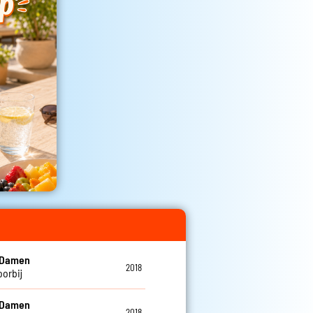
 Damen
2018
oorbij
 Damen
2018