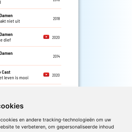
l
 Damen
2018
akt niet uit
 Damen
2020
e dief
 Damen
2014
 Cast
2020
et leven is mooi
cookies
 cookies en andere tracking-technologieën om uw
Luister nu naar Jouwradio! De beste
Nederlandstalige muziek uit de lage
ebsite te verbeteren, om gepersonaliseerde inhoud