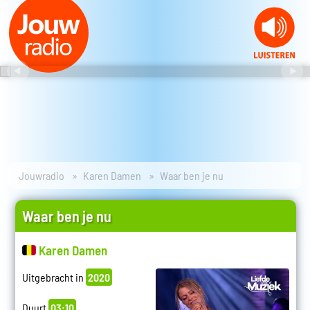
Jouwradio
Karen Damen
Waar ben je nu
Waar ben je nu
Karen Damen
Uitgebracht in
2020
Duurt
03:10