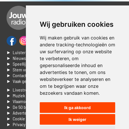
Wij gebruiken cookies
Wij maken gebruik van cookies en
andere tracking-technologieën om
uw surfervaring op onze website
► Luisteren naar Jouwradio
► Nieuws
te verbeteren, om
► Speellijst
gepersonaliseerde inhoud en
► Stem voor de Dag top 3
advertenties te tonen, om ons
► Contacteer ons
websiteverkeer te analyseren en
► Vaak gestelde vragen
om te begrijpen waar onze
► Livestream informatie
bezoekers vandaan komen.
► Muziek opzoeken
► Vlaamse 100 Aller tijden
► De 50 beste van...
Ik ga akkoord
► Adverteren op Jouwradio
► Cookie voorkeuren wijzigen
Ik weiger
► Privacyinformatie