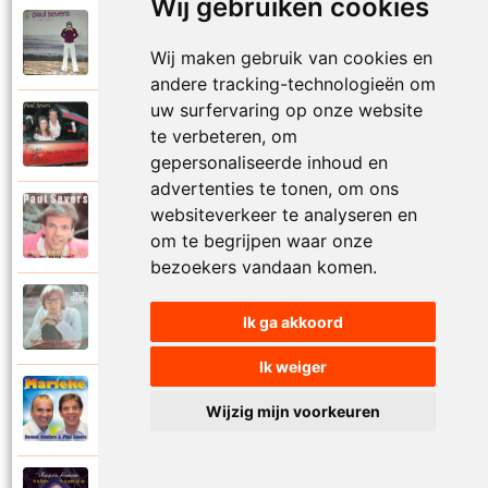
Wij gebruiken cookies
Paul Severs
1973
Luna blanca
Wij maken gebruik van cookies en
andere tracking-technologieën om
uw surfervaring op onze website
Paul Severs
te verbeteren, om
2005
Ma petite francaise
gepersonaliseerde inhoud en
advertenties te tonen, om ons
websiteverkeer te analyseren en
Paul Severs
1989
Maar toen kwam jij
om te begrijpen waar onze
bezoekers vandaan komen.
Paul Severs
Mammie mag mijn popje naar de hemel met
1980
Ik ga akkoord
mij mee
Ik weiger
Dennie Damaro en Paul Severs
Wijzig mijn voorkeuren
2013
Marieke