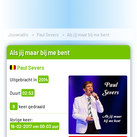
Jouwradio
Paul Severs
Als jij maar bij me bent
Als jij maar bij me bent
Paul Severs
Uitgebracht in
2014
Duurt
02:52
8
keer gedraaid
Vorige keer:
16-02-2017 om 00:03 uur