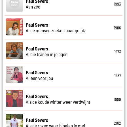
Paul Severs
1993
Aan zee
Paul Severs
1986
Al de mensen zoeken naar geluk
Paul Severs
1973
Al die tranen in je ogen
Paul Severs
1987
Alleen voor jou
Paul Severs
1989
Als de koude winter weer verdwijnt
Paul Severs
2012
Als de rozen weer bloeien in mei