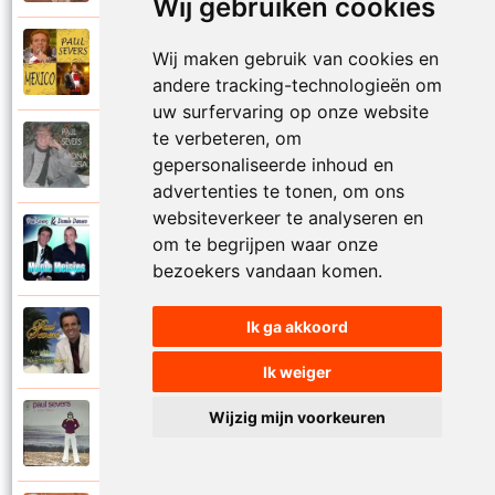
Wij gebruiken cookies
Paul Severs
Wij maken gebruik van cookies en
2011
Mexico
andere tracking-technologieën om
uw surfervaring op onze website
te verbeteren, om
Paul Severs
1987
gepersonaliseerde inhoud en
Mona Lisa
advertenties te tonen, om ons
websiteverkeer te analyseren en
Dennie Damaro en Paul Severs
om te begrijpen waar onze
2013
Mooie meisjes
bezoekers vandaan komen.
Ik ga akkoord
Paul Severs
2007
My love
Ik weiger
Wijzig mijn voorkeuren
Paul Severs
1973
Nee ga nu nog niet heen