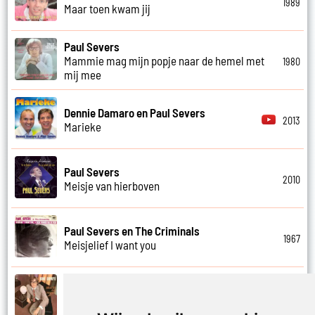
1989
Maar toen kwam jij
Paul Severs
Mammie mag mijn popje naar de hemel met
1980
mij mee
Dennie Damaro en Paul Severs
2013
Marieke
Paul Severs
2010
Meisje van hierboven
Paul Severs en The Criminals
1967
Meisjelief I want you
Paul Severs
1971
Met jou weet ik echt nooit