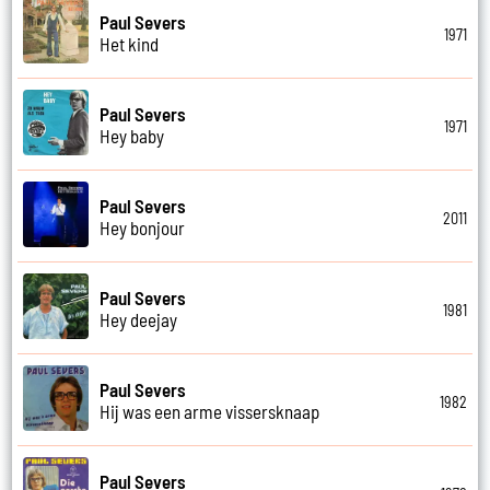
Paul Severs
1971
Het kind
Paul Severs
1971
Hey baby
Paul Severs
2011
Hey bonjour
Paul Severs
1981
Hey deejay
Paul Severs
1982
Hij was een arme vissersknaap
Paul Severs