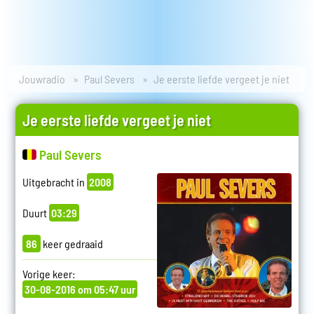
Jouwradio
Paul Severs
Je eerste liefde vergeet je niet
Je eerste liefde vergeet je niet
Paul Severs
Uitgebracht in
2008
Duurt
03:29
86
keer gedraaid
Vorige keer:
30-08-2016 om 05:47 uur