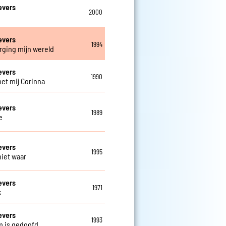
evers
2000
evers
1994
rging mijn wereld
evers
1990
et mij Corinna
evers
1989
e
evers
1995
niet waar
evers
1971
k
evers
1993
m is gedoofd