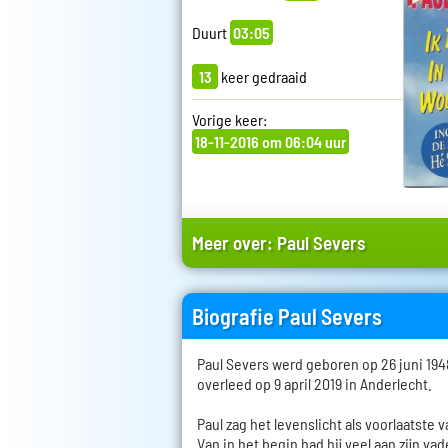
Duurt
03:05
13
keer gedraaid
Vorige keer:
18-11-2016 om 06:04 uur
Meer over:
Paul Severs
Biografie Paul Severs
Paul Severs werd geboren op 26 juni 194
overleed op 9 april 2019 in Anderlecht.
Paul zag het levenslicht als voorlaatste 
Van in het begin had hij veel aan zijn va