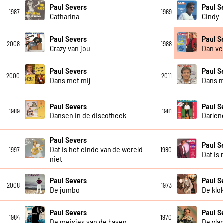
Paul Severs
Paul S
1987
1969
Catharina
Cindy
Paul Severs
Paul S
2008
1988
Crazy van jou
Dan ve
Paul Severs
Paul S
2000
2011
Dans met mij
Dans m
Paul Severs
Paul S
1989
1981
Dansen in de discotheek
Darlen
Paul Severs
Paul S
Dat is het einde van de wereld
1997
1980
Dat is 
niet
Paul Severs
Paul S
2008
1973
De jumbo
De klo
Paul Severs
Paul S
1984
1970
De meisjes van de haven
De vla