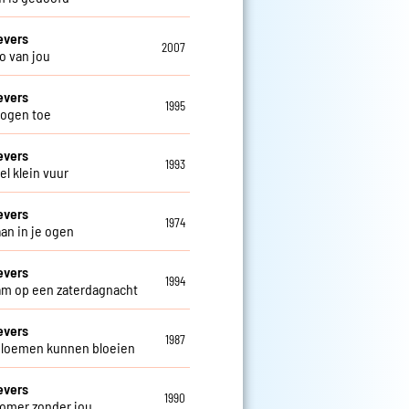
evers
2007
o van jou
evers
1995
 ogen toe
evers
1993
el klein vuur
evers
1974
aan in je ogen
evers
1994
m op een zaterdagnacht
evers
1987
loemen kunnen bloeien
evers
1990
omer zonder jou