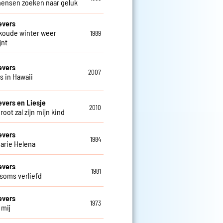
mensen zoeken naar geluk
evers
 koude winter weer
1989
jnt
evers
2007
is in Hawaii
evers en Liesje
2010
groot zal zijn mijn kind
evers
1984
arie Helena
evers
1981
 soms verliefd
evers
1973
j mij