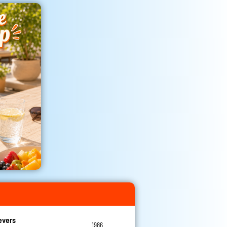
evers
1986