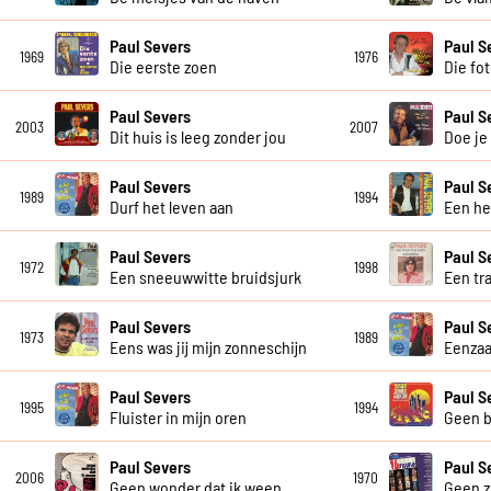
Paul Severs
Paul S
1969
1976
Die eerste zoen
Die fot
Paul Severs
Paul S
2003
2007
Dit huis is leeg zonder jou
Doe je
Paul Severs
Paul S
1989
1994
Durf het leven aan
Een he
Paul Severs
Paul S
1972
1998
Een sneeuwwitte bruidsjurk
Een tr
Paul Severs
Paul S
1973
1989
Eens was jij mijn zonneschijn
Eenzaa
Paul Severs
Paul S
1995
1994
Fluister in mijn oren
Geen b
Paul Severs
Paul S
2006
1970
Geen wonder dat ik ween
Geen z