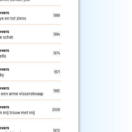
evers
1989
e en tot ziens
evers
1994
ve schat
evers
1974
ello
evers
1971
by
evers
1982
s een arme vissersknaap
evers
2008
n mij trouw met mij
evers
1970