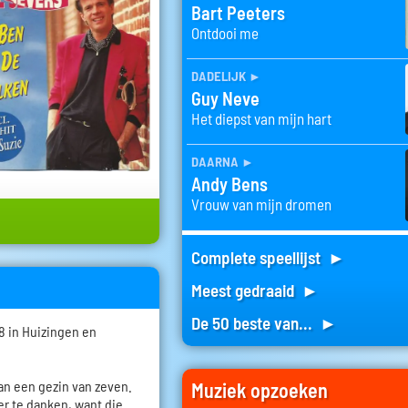
Bart Peeters
Ontdooi me
dadelijk
►
Guy Neve
Het diepst van mijn hart
daarna
►
Andy Bens
Vrouw van mijn dromen
Complete speellijst ►
Meest gedraaid ►
De 50 beste van... ►
8 in Huizingen en
van een gezin van zeven.
Muziek opzoeken
der te danken, want die