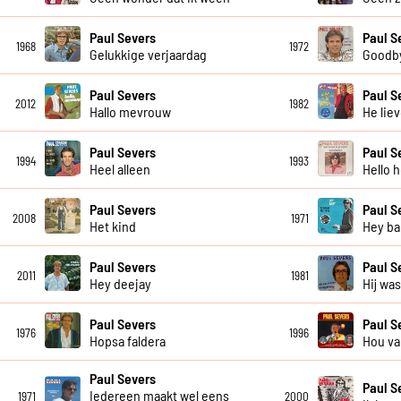
Paul Severs
Paul S
1968
1972
Gelukkige verjaardag
Goodby
Paul Severs
Paul S
2012
1982
Hallo mevrouw
He lie
Paul Severs
Paul S
1994
1993
Heel alleen
Hello h
Paul Severs
Paul S
2008
1971
Het kind
Hey ba
Paul Severs
Paul S
2011
1981
Hey deejay
Hij wa
Paul Severs
Paul S
1976
1996
Hopsa faldera
Hou va
Paul Severs
Paul S
Iedereen maakt wel eens
1971
2000