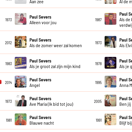
Aan zee
Al de 
Paul S
Paul Severs
Als de
1973
1987
Alleen voor jou
verdwi
Paul Severs
Paul S
2012
1973
Als de zomer weer zal komen
Als Elv
Paul Severs
Paul S
1983
1978
Als je groot zal zijn mijn kind
Als je 
Paul Severs
Paul S
2014
1995
Angel
Anna M
Paul Severs
Paul S
1973
2005
Ave Maria (Ik bid tot jou)
Ben jij
Paul Severs
Paul S
1981
1991
Blauwe nacht
Blijf bi