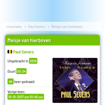
Jouwradio
Paul Severs
Meisje van hierboven
Meisje van hierboven
Paul Severs
Uitgebracht in
2010
Duurt
03:34
45
keer gedraaid
Vorige keer:
19-01-2017 om 01:40 uur