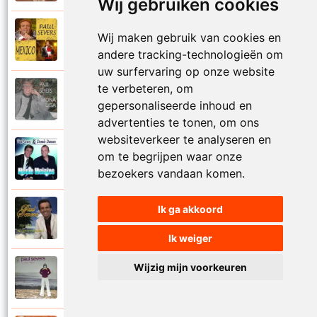
Wij gebruiken cookies
Paul Severs
Wij maken gebruik van cookies en
2011
Mexico
andere tracking-technologieën om
uw surfervaring op onze website
te verbeteren, om
Paul Severs
1987
gepersonaliseerde inhoud en
Mona Lisa
advertenties te tonen, om ons
websiteverkeer te analyseren en
Dennie Damaro en Paul Severs
om te begrijpen waar onze
2013
Mooie meisjes
bezoekers vandaan komen.
Ik ga akkoord
Paul Severs
2007
My love
Ik weiger
Wijzig mijn voorkeuren
Paul Severs
1973
Nee ga nu nog niet heen