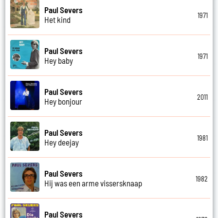
Paul Severs
1971
Het kind
Paul Severs
1971
Hey baby
Paul Severs
2011
Hey bonjour
Paul Severs
1981
Hey deejay
Paul Severs
1982
Hij was een arme vissersknaap
Paul Severs