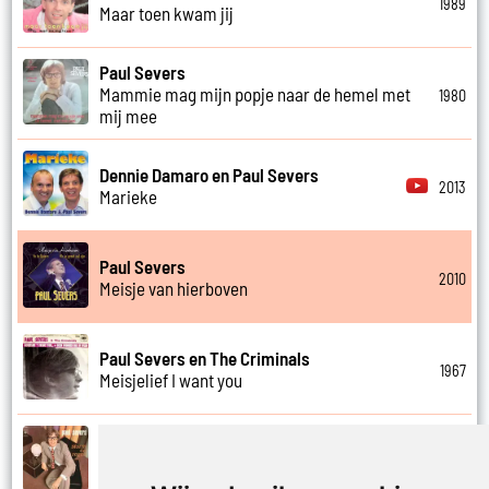
1989
Maar toen kwam jij
Paul Severs
Mammie mag mijn popje naar de hemel met
1980
mij mee
Dennie Damaro en Paul Severs
2013
Marieke
Paul Severs
2010
Meisje van hierboven
Paul Severs en The Criminals
1967
Meisjelief I want you
Paul Severs
1971
Met jou weet ik echt nooit