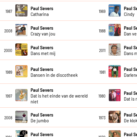
Paul Severs
Paul S
1987
1969
Catharina
Cindy
Paul Severs
Paul S
2008
1988
Crazy van jou
Dan ve
Paul Severs
Paul S
2000
2011
Dans met mij
Dans m
Paul Severs
Paul S
1989
1981
Dansen in de discotheek
Darlen
Paul Severs
Paul S
Dat is het einde van de wereld
1997
1980
Dat is 
niet
Paul Severs
Paul S
2008
1973
De jumbo
De klo
Paul Severs
Paul S