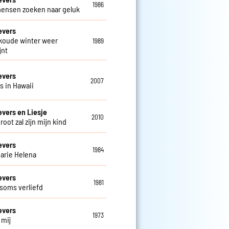
1986
mensen zoeken naar geluk
evers
 koude winter weer
1989
jnt
evers
2007
is in Hawaii
evers en Liesje
2010
groot zal zijn mijn kind
evers
1984
arie Helena
evers
1981
 soms verliefd
evers
1973
j mij