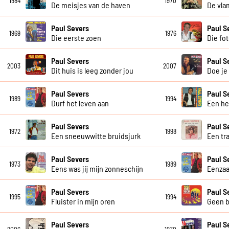
1984
1970
De meisjes van de haven
De vla
Paul Severs
Paul S
1969
1976
Die eerste zoen
Die fot
Paul Severs
Paul S
2003
2007
Dit huis is leeg zonder jou
Doe je
Paul Severs
Paul S
1989
1994
Durf het leven aan
Een he
Paul Severs
Paul S
1972
1998
Een sneeuwwitte bruidsjurk
Een tr
Paul Severs
Paul S
1973
1989
Eens was jij mijn zonneschijn
Eenzaa
Paul Severs
Paul S
1995
1994
Fluister in mijn oren
Geen b
Paul Severs
Paul S