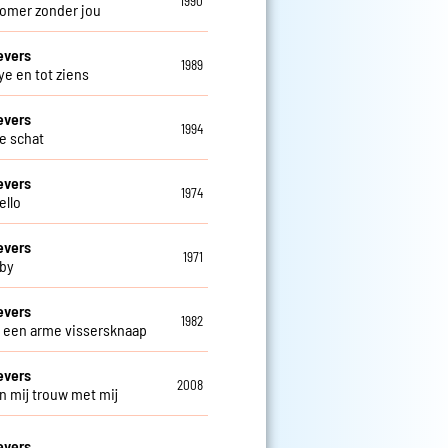
1990
omer zonder jou
evers
1989
e en tot ziens
evers
1994
ve schat
evers
1974
ello
evers
1971
by
evers
1982
s een arme vissersknaap
evers
2008
n mij trouw met mij
evers