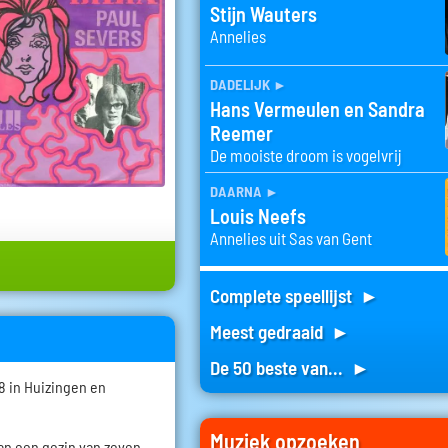
Stijn Wauters
Annelies
dadelijk
►
Hans Vermeulen en Sandra
Reemer
De mooiste droom is vogelvrij
daarna
►
Louis Neefs
Annelies uit Sas van Gent
Complete speellijst ►
Meest gedraaid ►
De 50 beste van... ►
8 in Huizingen en
Muziek opzoeken
van een gezin van zeven.