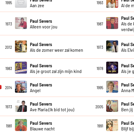
1995
1993
Aan zee
Al de 
Paul S
Paul Severs
Als de
1973
1987
Alleen voor jou
verdwi
Paul Severs
Paul S
2012
1973
Als de zomer weer zal komen
Als Elv
Paul Severs
Paul S
1983
1978
Als je groot zal zijn mijn kind
Als je 
Paul Severs
Paul S
2014
1995
Angel
Anna M
Paul Severs
Paul S
1973
2005
Ave Maria (Ik bid tot jou)
Ben jij
Paul Severs
Paul S
1981
1991
Blauwe nacht
Blijf bi