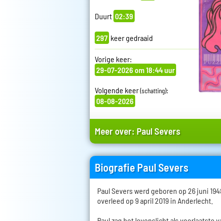
Duurt
02:39
297
keer gedraaid
Vorige keer:
29-07-2026 om 18:44 uur
Volgende keer
:
(schatting)
08-08-2026
Meer over:
Paul Severs
Biografie Paul Severs
Paul Severs werd geboren op 26 juni 194
overleed op 9 april 2019 in Anderlecht.
Paul zag het levenslicht als voorlaatste 