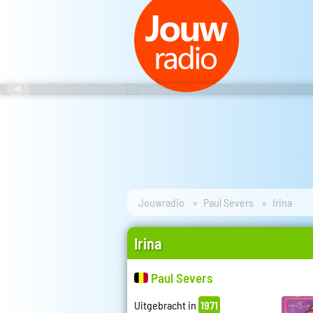
Jouwradio
Paul Severs
Irina
Irina
Paul Severs
Uitgebracht in
1971