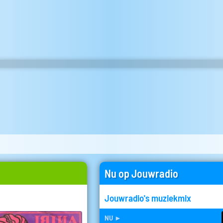
Nu op Jouwradio
Jouwradio's muziekmix
nu
►