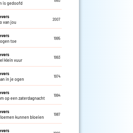
1993
m is gedoofd
evers
2007
o van jou
evers
1995
 ogen toe
evers
1993
el klein vuur
evers
1974
aan in je ogen
evers
1994
m op een zaterdagnacht
evers
1987
loemen kunnen bloeien
evers