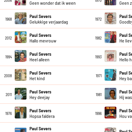
2006
1970
Geen wonder dat ik ween
Geen z
Paul Severs
Paul S
1968
1972
Gelukkige verjaardag
Goodby
Paul Severs
Paul S
2012
1982
Hallo mevrouw
He lie
Paul Severs
Paul S
1994
1993
Heel alleen
Hello h
Paul Severs
Paul S
2008
1971
Het kind
Hey ba
Paul Severs
Paul S
2011
1981
Hey deejay
Hij wa
Paul Severs
Paul S
1976
1996
Hopsa faldera
Hou va
Paul Severs
Paul S