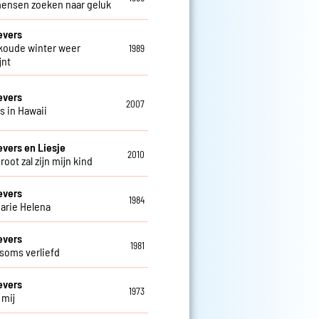
mensen zoeken naar geluk
evers
 koude winter weer
1989
jnt
evers
2007
is in Hawaii
evers en Liesje
2010
groot zal zijn mijn kind
evers
1984
arie Helena
evers
1981
 soms verliefd
evers
1973
j mij