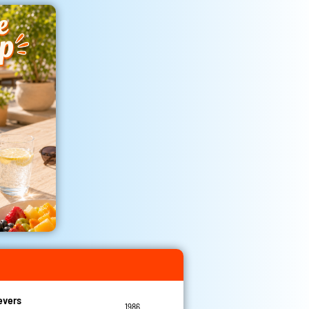
evers
1986