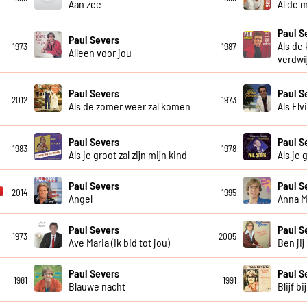
Aan zee
Al de 
Paul S
Paul Severs
Als de
1973
1987
Alleen voor jou
verdwi
Paul Severs
Paul S
2012
1973
Als de zomer weer zal komen
Als Elv
Paul Severs
Paul S
1983
1978
Als je groot zal zijn mijn kind
Als je 
Paul Severs
Paul S
2014
1995
Angel
Anna M
Paul Severs
Paul S
1973
2005
Ave Maria (Ik bid tot jou)
Ben jij
Paul Severs
Paul S
1981
1991
Blauwe nacht
Blijf bi