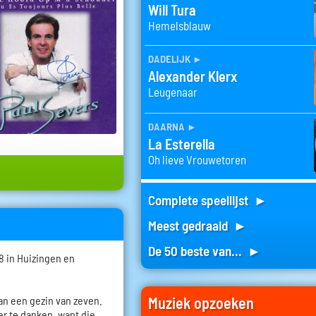
Will Tura
Hemelsblauw
dadelijk
►
Alexander Klerx
Leugenaar
daarna
►
La Esterella
Oh lieve Vrouwetoren
Complete speellijst ►
Meest gedraaid ►
De 50 beste van... ►
8 in Huizingen en
van een gezin van zeven.
Muziek opzoeken
der te danken, want die