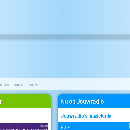
oofd op mijn schouder
r
Nu op Jouwradio
Jouwradio's muziekmix
nu
►