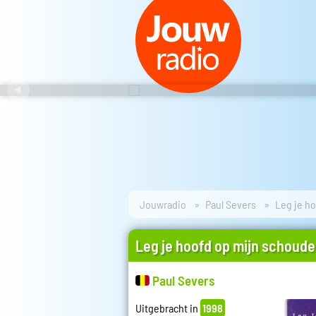
Jouwradio
Paul Severs
Leg je h
Leg je hoofd op mijn schoude
Paul Severs
Uitgebracht in
1998