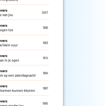
evers
2007
o van jou
evers
1995
 ogen toe
evers
1993
el klein vuur
evers
1974
aan in je ogen
evers
1994
m op een zaterdagnacht
evers
1987
loemen kunnen bloeien
evers
1990
omer zonder jou