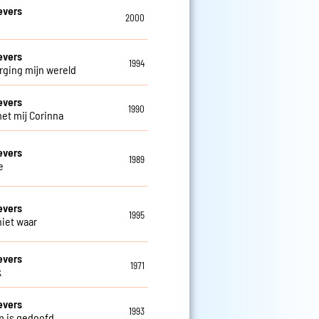
evers
2000
evers
1994
rging mijn wereld
evers
1990
et mij Corinna
evers
1989
e
evers
1995
niet waar
evers
1971
k
evers
1993
m is gedoofd