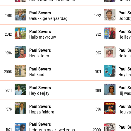
Paul Severs
Paul S
1968
1972
Gelukkige verjaardag
Goodby
Paul Severs
Paul S
2012
1982
Hallo mevrouw
He lie
Paul Severs
Paul S
1994
1993
Heel alleen
Hello h
Paul Severs
Paul S
2008
1971
Het kind
Hey ba
Paul Severs
Paul S
2011
1981
Hey deejay
Hij wa
Paul Severs
Paul S
1976
1996
Hopsa faldera
Hou va
Paul Severs
Paul S
Iedereen maakt wel eens
1971
2000