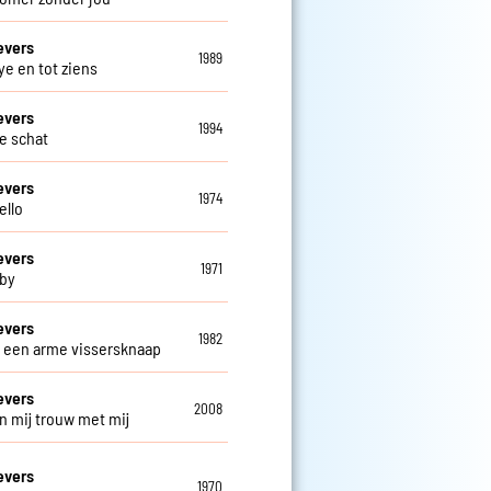
evers
1989
e en tot ziens
evers
1994
ve schat
evers
1974
ello
evers
1971
by
evers
1982
s een arme vissersknaap
evers
2008
n mij trouw met mij
evers
1970