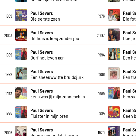
Paul Severs
Paul S
1969
1976
Die eerste zoen
Die fot
Paul Severs
Paul S
2003
2007
Dit huis is leeg zonder jou
Doe je
Paul Severs
Paul S
1989
1994
Durf het leven aan
Een he
Paul Severs
Paul S
1972
1998
Een sneeuwwitte bruidsjurk
Een tr
Paul Severs
Paul S
1973
1989
Eens was jij mijn zonneschijn
Eenzaa
Paul Severs
Paul S
1995
1994
Fluister in mijn oren
Geen b
Paul Severs
Paul S
2006
1970
Geen wonder dat ik ween
Geen z