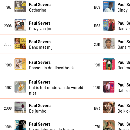
Paul Severs
Paul S
1987
1969
Catharina
Cindy
Paul Severs
Paul S
2008
1988
Crazy van jou
Dan ve
Paul Severs
Paul S
2000
2011
Dans met mij
Dans m
Paul Severs
Paul S
1989
1981
Dansen in de discotheek
Darlen
Paul Severs
Paul S
Dat is het einde van de wereld
1997
1980
Dat is 
niet
Paul Severs
Paul S
2008
1973
De jumbo
De klo
Paul Severs
Paul S
1984
1970
De meisjes van de haven
De vla