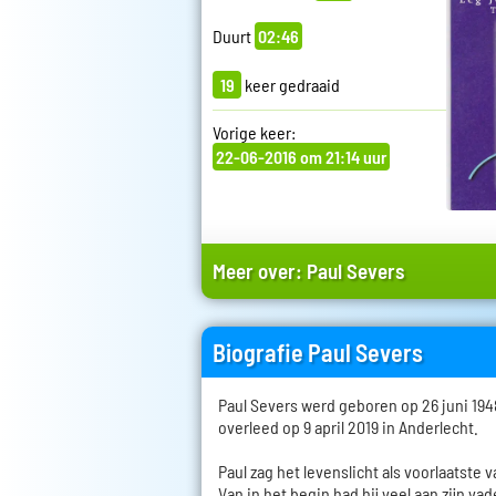
Duurt
02:46
19
keer gedraaid
Vorige keer:
22-06-2016 om 21:14 uur
Meer over:
Paul Severs
Biografie Paul Severs
Paul Severs werd geboren op 26 juni 194
overleed op 9 april 2019 in Anderlecht.
Paul zag het levenslicht als voorlaatste 
Van in het begin had hij veel aan zijn va