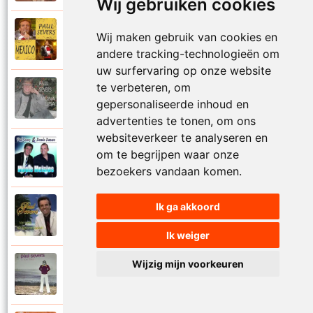
Wij gebruiken cookies
Paul Severs
Wij maken gebruik van cookies en
2011
Mexico
andere tracking-technologieën om
uw surfervaring op onze website
te verbeteren, om
Paul Severs
1987
gepersonaliseerde inhoud en
Mona Lisa
advertenties te tonen, om ons
websiteverkeer te analyseren en
Dennie Damaro en Paul Severs
om te begrijpen waar onze
2013
Mooie meisjes
bezoekers vandaan komen.
Ik ga akkoord
Paul Severs
2007
My love
Ik weiger
Wijzig mijn voorkeuren
Paul Severs
1973
Nee ga nu nog niet heen