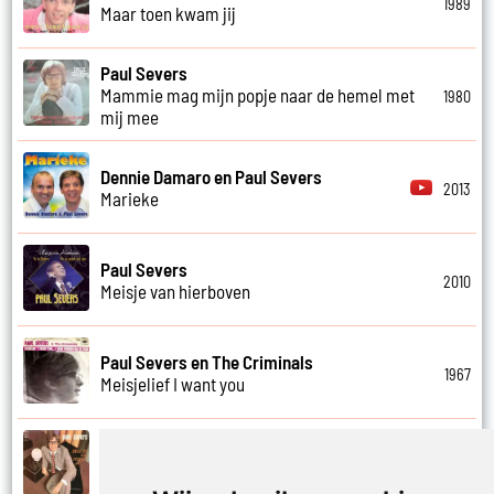
1989
Maar toen kwam jij
Paul Severs
Mammie mag mijn popje naar de hemel met
1980
mij mee
Dennie Damaro en Paul Severs
2013
Marieke
Paul Severs
2010
Meisje van hierboven
Paul Severs en The Criminals
1967
Meisjelief I want you
Paul Severs
1971
Met jou weet ik echt nooit