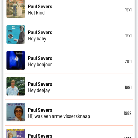
Paul Severs
1971
Het kind
Paul Severs
1971
Hey baby
Paul Severs
2011
Hey bonjour
Paul Severs
1981
Hey deejay
Paul Severs
1982
Hij was een arme vissersknaap
Paul Severs