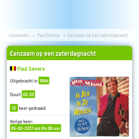
Jouwradio
Paul Severs
Eenzaam op een zaterdagnacht
Eenzaam op een zaterdagnacht
Paul Severs
Uitgebracht in
1994
Duurt
03:30
13
keer gedraaid
Vorige keer:
05-02-2017 om 04:06 uur